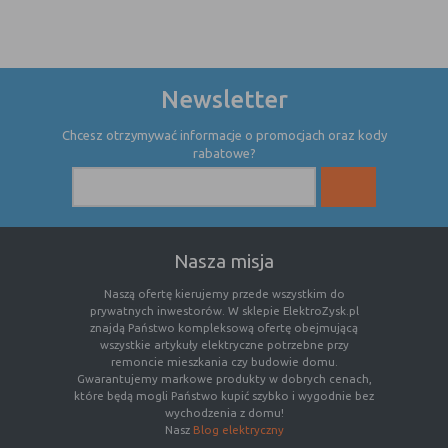
witryny oraz dostępnych na niej funkcji
Reklamy
umożliwiają wyświetlanie reklam,
które są bardziej interesujące dla
użytkowników, a jednocześnie
Newsletter
bardziej wartościowe dla wydawców i
reklamodawców, personalizować
Chcesz otrzymywać informacje o promocjach oraz kody
reklamy, mogą być używane również
rabatowe?
do wyświetlania reklam poza stronami
witryny (domeny)
Lokalizacja
umożliwiają dostosowanie
wyświetlanych informacji do
Nasza misja
lokalizacji użytkownika
Naszą ofertę kierujemy przede wszystkim do
Analizy i
umożliwiają właścicielom witryn lepiej
prywatnych inwestorów. W sklepie ElektroZysk.pl
badania,
zrozumieć preferencje ich
znajdą Państwo kompleksową ofertę obejmującą
audyt
użytkowników i poprzez analizę
wszystkie artykuły elektryczne potrzebne przy
oglądalności
ulepszać i rozwijać produkty i usługi.
remoncie mieszkania czy budowie domu.
Zazwyczaj właściciel witryny lub firma
Gwarantujemy markowe produkty w dobrych cenach,
które będą mogli Państwo kupić szybko i wygodnie bez
badawcza zbiera anonimowo
wychodzenia z domu!
informacje i przetwarza dane na
Nasz
Blog elektryczny
temat trendów bez identyfikowania