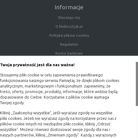
danych osobowych poszczególnych
Informacje
użytkowników
Dlaczego my
O ElektroZysk.pl
E. Rodzaje cookies ze względu na ingerencję w
Polityka plików cookies
prywatność użytkownika:
Regulamin
Rodzaj
Opis
Konto bankowe
Nieszkodliwe
obejmuje cookies:
Porady
Twoja prywatność jest dla nas ważna!
- niezbędne do poprawnego działania
Polityka prywatności
witryny
Stosujemy pliki cookie w celu zapewnienia prawidłowego
- potrzebne do umożliwienia działania
Blog
funkcjonowania naszego serwisu Pamiętaj, że dzięki plikom cookies
analitycznym, marketingowym i funkcjonalnym zapewnimy, że
funkcjonalności witryny, jednak ich
treści, oferty, promocje, produkty, informacje, które widzisz będą
Zakupy
działanie nie ma nic wspólnego ze
dopasowane do Ciebie. Korzystanie z plików cookie wymaga
śledzeniem użytkownika
Twojej zgody.
Formy płatności
Badające
wykorzystywane do śledzenia
Kliknij „Zaakceptuj wszystkie”, jeśli wyrażasz zgodę na wszystkie
Terminy realizacji
użytkowników, jednak nie obejmują
pliki cookies. Jeżeli nie wyrażasz zgody na korzystanie przez nas z
informacji pozwalających zidentyfikować
Koszty przesyłki
plików cookie innych niż niezbędne pliki cookie, kliknij „Odrzuć
danych konkretnego użytkownika
wszystkie”. Możesz również dostosować swoje zgody dla nas i
Dostawa
naszych partnerów, kliknij „Zmieniam zgody”. Każdą z wyrażonych