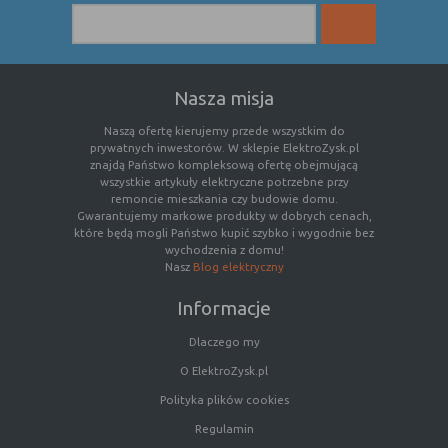
Czy pliki „cookies” zawierają dane osobowe
Dane osobowe gromadzone przy użyciu plików „cookies”
mogą być zbierane wyłącznie w celu wykonywania
Nasza misja
określonych funkcji na rzecz użytkownika. Takie dane są
zaszyfrowane w sposób uniemożliwiający dostęp do nich
Naszą ofertę kierujemy przede wszystkim do
osobom nieuprawnionym.
prywatnych inwestorów. W sklepie ElektroZysk.pl
znajdą Państwo kompleksową ofertę obejmującą
Usuwanie plików „cookies”
wszystkie artykuły elektryczne potrzebne przy
remoncie mieszkania czy budowie domu.
Standardowo oprogramowanie służące do przeglądania
Gwarantujemy markowe produkty w dobrych cenach,
stron internetowych domyślnie dopuszcza umieszczanie
które będą mogli Państwo kupić szybko i wygodnie bez
plików „cookies” na urządzeniu końcowym. Ustawienia te
wychodzenia z domu!
mogą zostać zmienione w taki sposób, aby blokować
Nasz
Blog elektryczny
automatyczną obsługę plików „cookies” w ustawieniach
Informacje
przeglądarki internetowej bądź informować o ich
każdorazowym przesłaniu na urządzenie użytkownika.
Dlaczego my
Szczegółowe informacje o możliwości i sposobach obsługi
plików „cookies” dostępne są w ustawieniach
O ElektroZysk.pl
oprogramowania (przeglądarki internetowej).
Polityka plików cookies
Ograniczenie stosowania plików „cookies”, może wpłynąć
Regulamin
na niektóre funkcjonalności dostępne na stronie