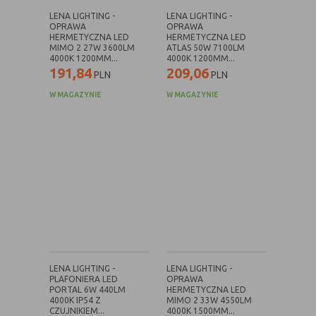
(first party
odwiedzona
cookie)
LENA LIGHTING -
LENA LIGHTING -
OPRAWA
OPRAWA
Cookie
cookie umieszczone przez zewnętrzne
HERMETYCZNA LED
HERMETYCZNA LED
MIMO 2 27W 3600LM
ATLAS 50W 7100LM
zewnętrzne
podmioty, których komponenty stron
4000K 1200MM...
4000K 1200MM...
(third-party
zostały wywołane przez właściciela
191,84
209,06
PLN
PLN
cookie)
witryny
W MAGAZYNIE
W MAGAZYNIE
Uwaga:
cookie mogą być wywołane przez administratora
za pomocą skryptów, komponentów, które znajdują się na
serwerach partnera, umiejscowionych w innej lokalizacji –
innym kraju lub nawet zupełnie innym systemie prawnym.
W przypadku wywołania przez administratora witryny
komponentów serwisu pochodzących spoza systemu
administratora mogą obowiązywać inne standardowe
zasady polityki cookies niż polityka prywatności / cookies
administratora witryny.
LENA LIGHTING -
LENA LIGHTING -
D. Ze względu na cel jakiemu służą:
PLAFONIERA LED
OPRAWA
PORTAL 6W 440LM
HERMETYCZNA LED
4000K IP54 Z
MIMO 2 33W 4550LM
Rodzaj
Opis
CZUJNIKIEM...
4000K 1500MM...