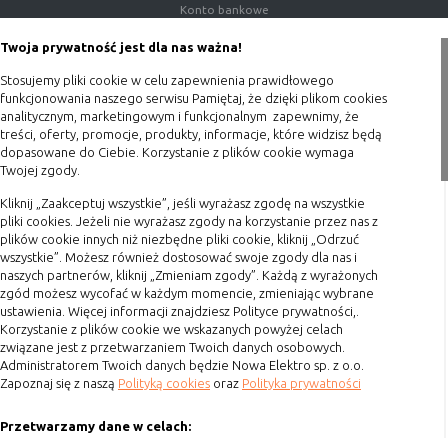
internetowej.
Konto bankowe
Porady
Twoja prywatność jest dla nas ważna!
Polityka prywatności
Stosujemy pliki cookie w celu zapewnienia prawidłowego
Blog
funkcjonowania naszego serwisu Pamiętaj, że dzięki plikom cookies
analitycznym, marketingowym i funkcjonalnym zapewnimy, że
treści, oferty, promocje, produkty, informacje, które widzisz będą
Zakupy
dopasowane do Ciebie. Korzystanie z plików cookie wymaga
Twojej zgody.
Formy płatności
Kliknij „Zaakceptuj wszystkie”, jeśli wyrażasz zgodę na wszystkie
Terminy realizacji
pliki cookies. Jeżeli nie wyrażasz zgody na korzystanie przez nas z
Koszty przesyłki
plików cookie innych niż niezbędne pliki cookie, kliknij „Odrzuć
wszystkie”. Możesz również dostosować swoje zgody dla nas i
Dostawa
naszych partnerów, kliknij „Zmieniam zgody”. Każdą z wyrażonych
Reklamacje
zgód możesz wycofać w każdym momencie, zmieniając wybrane
ustawienia. Więcej informacji znajdziesz Polityce prywatności,.
Zwrot towaru
Korzystanie z plików cookie we wskazanych powyżej celach
związane jest z przetwarzaniem Twoich danych osobowych.
Kontakt
Administratorem Twoich danych będzie Nowa Elektro sp. z o.o.
Zapoznaj się z naszą
Polityką cookies
oraz
Polityka prywatności
Szybki kontakt
Przetwarzamy dane w celach:
693 861 586