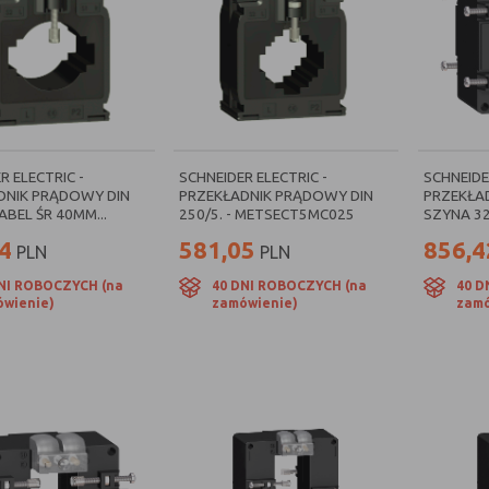
R ELECTRIC -
SCHNEIDER ELECTRIC -
SCHNEIDE
DNIK PRĄDOWY DIN
PRZEKŁADNIK PRĄDOWY DIN
PRZEKŁA
ABEL ŚR 40MM...
250/5. - METSECT5MC025
SZYNA 32
4
581,05
856,4
PLN
PLN
NI ROBOCZYCH (na
40 DNI ROBOCZYCH (na
40 D
wienie)
zamówienie)
zamó