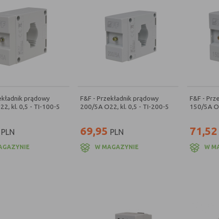
ekładnik prądowy
F&F - Przekładnik prądowy
F&F - Prz
2, kl. 0,5 - TI-100-5
200/5A O22, kl. 0,5 - TI-200-5
150/5A O2
69,95
71,52
PLN
PLN
AGAZYNIE
W MAGAZYNIE
W M