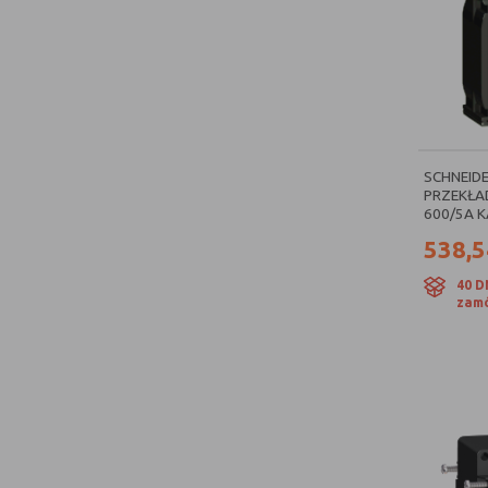
SCHNEIDE
PRZEKŁA
600/5A K
538,5
40 D
zamó