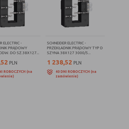
R ELECTRIC -
SCHNEIDER ELECTRIC -
DNIK PRĄDOWY
PRZEKŁADNIK PRĄDOWY TYP D
ODW. DO SZ.38X127...
SZYNA 38X127 3000/5...
,52
1 238,52
PLN
PLN
NI ROBOCZYCH (na
40 DNI ROBOCZYCH (na
wienie)
zamówienie)