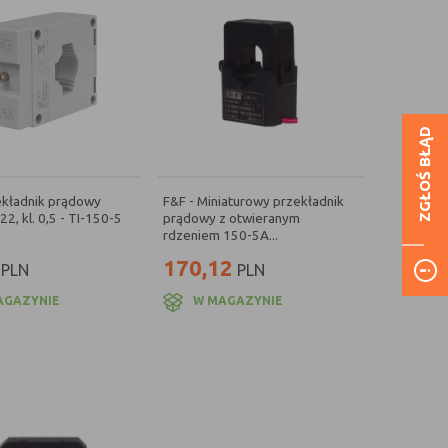
ZGŁOŚ BŁĄD
ekładnik prądowy
F&F - Miniaturowy przekładnik
2, kl. 0,5 - TI-150-5
prądowy z otwieranym
rdzeniem 150-5A...
170,12
PLN
PLN
AGAZYNIE
W MAGAZYNIE