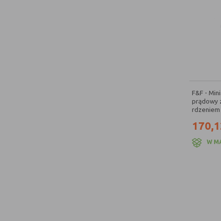
F&F - Min
prądowy 
rdzeniem 
170,1
W M