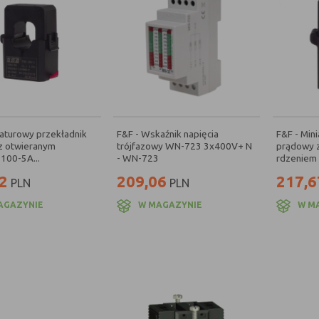
iaturowy przekładnik
F&F - Wskaźnik napięcia
F&F - Min
z otwieranym
trójfazowy WN-723 3x400V+ N
prądowy 
100-5A...
- WN-723
rdzeniem 
2
209,06
217,6
PLN
PLN
AGAZYNIE
W MAGAZYNIE
W M