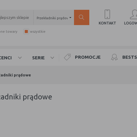
Przekładniki prądowe
LOGOW
KONTAKT
pne towary
wszystkie
PROMOCJE
BESTS
ENCI
SERIE
ładniki prądowe
kładniki prądowe