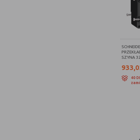
SCHNEIDE
PRZEKŁA
SZYNA 32
933,0
40 D
zamó