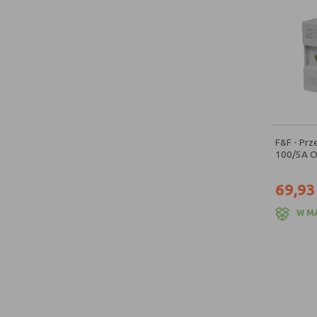
F&F - Prz
100/5A O2
69,93
W M