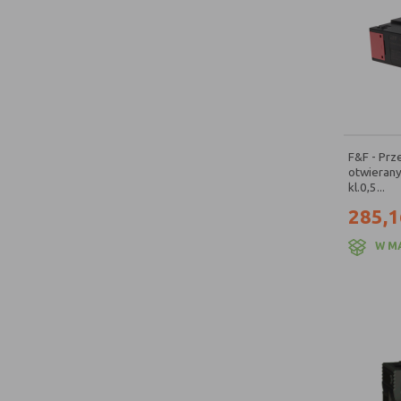
F&F - Prz
otwieran
kl.0,5...
285,1
W M