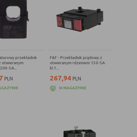
iaturowy przekładnik
F&F - Przekładnik prądowy z
z otwieranym
otwieranym rdzeniem 150-5A
200-5A...
kl.1...
7
267,94
PLN
PLN
AGAZYNIE
W MAGAZYNIE