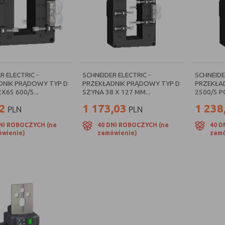
R ELECTRIC -
SCHNEIDER ELECTRIC -
SCHNEIDE
DNIK PRĄDOWY TYP D
PRZEKŁADNIK PRĄDOWY TYP D
PRZEKŁA
X65 600/5...
SZYNA 38 X 127 MM...
2500/5 P
2
1 173,03
1 238
PLN
PLN
NI ROBOCZYCH (na
40 DNI ROBOCZYCH (na
40 D
wienie)
zamówienie)
zamó