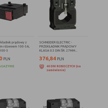
ekładnik prądowy z
SCHNEIDER ELECTRIC -
ym rdzeniem 100-5A,
PRZEKŁADNIK PRĄDOWY
-100-5
KLASA 0.5 DIN ŚR. 27MM...
0
376,84
PLN
PLN
AGAZYNIE
40 DNI ROBOCZYCH (na
zamówienie)