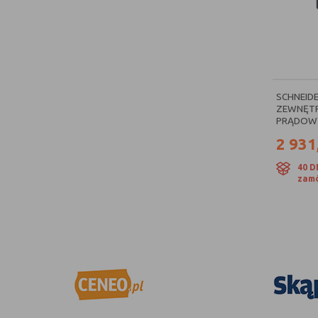
SCHNEIDE
ZEWNĘTR
PRĄDOWY
2 931
40 D
zamó