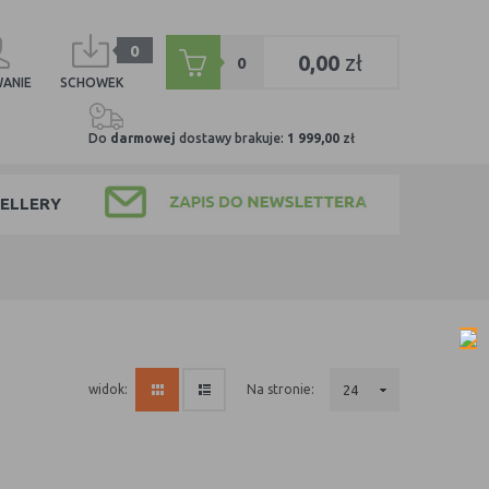
0
0,00
zł
0
ANIE
SCHOWEK
Do
darmowej
dostawy brakuje:
1 999,00
zł
ELLERY
na stronie:
24
widok: