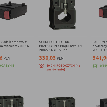
ekładnik prądowy z
SCHNEIDER ELECTRIC -
F&F - Prz
ym rdzeniem 200-5A
PRZEKŁADNIK PRĄDOWY DIN
otwieran
200/5 KABEL ŚR 27...
kl.1 - TO
6
330,03
341,9
PLN
PLN
AGAZYNIE
40 DNI ROBOCZYCH (na
W M
zamówienie)