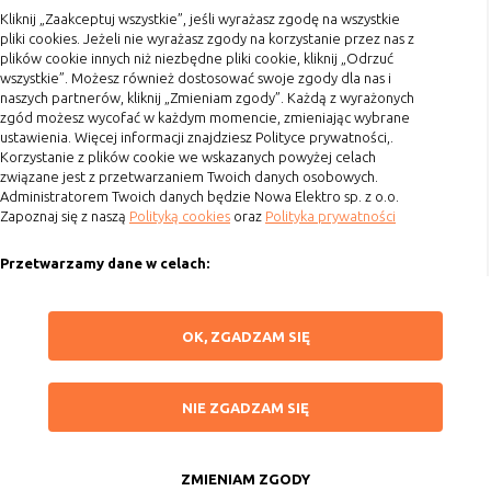
danych osobowych poszczególnych
Kliknij „Zaakceptuj wszystkie”, jeśli wyrażasz zgodę na wszystkie
Terminy realizacji
pliki cookies. Jeżeli nie wyrażasz zgody na korzystanie przez nas z
użytkowników
Koszty przesyłki
plików cookie innych niż niezbędne pliki cookie, kliknij „Odrzuć
wszystkie”. Możesz również dostosować swoje zgody dla nas i
Dostawa
naszych partnerów, kliknij „Zmieniam zgody”. Każdą z wyrażonych
E. Rodzaje cookies ze względu na ingerencję w
Reklamacje
zgód możesz wycofać w każdym momencie, zmieniając wybrane
prywatność użytkownika:
ustawienia. Więcej informacji znajdziesz Polityce prywatności,.
Zwrot towaru
Korzystanie z plików cookie we wskazanych powyżej celach
związane jest z przetwarzaniem Twoich danych osobowych.
Kontakt
Rodzaj
Opis
Administratorem Twoich danych będzie Nowa Elektro sp. z o.o.
Nieszkodliwe
obejmuje cookies:
Zapoznaj się z naszą
Polityką cookies
oraz
Polityka prywatności
Szybki kontakt
- niezbędne do poprawnego działania
witryny
Przetwarzamy dane w celach:
693 861 586
- potrzebne do umożliwienia działania
Ułatwienia korzystania z naszych stron, prezentowania indywidualnych
funkcjonalności witryny, jednak ich
Godziny otwarcia: Pon.-Pt. 8-16
treści i reklam oraz ich pomiaru, tworzenia statystyk, poprawy
ZAPISZ WYBRANE
działanie nie ma nic wspólnego ze
OK, ZGADZAM SIĘ
funkcjonalności strony.
sklep@elektrozysk.pl
śledzeniem użytkownika
Wykorzystujemy zautomatyzowane procesy, w tym profilowanie do analizy
Dołącz do nas
NIE ZGADZAM SIĘ
Badające
wykorzystywane do śledzenia
danych osobowych, aby wysyłać Ci spersonalizowane oferty i informacje
NIE ZGADZAM SIĘ
użytkowników, jednak nie obejmują
marketingowe lub prezentować je w serwisie.
informacji pozwalających zidentyfikować
ZAAKCEPTUJ WSZYSTKIE
Dokonujemy ponadto analizy wyników prowadzonych działań
danych konkretnego użytkownika
marketingowych na podstawie Twojej aktywności na stronie za
ZMIENIAM ZGODY
Copyright 2015 by Elektrozysk.pl. Wszelkie prawa zastrzeżone.
pośrednictwem plików cookies, aby mierzyć skuteczność i trafność działań