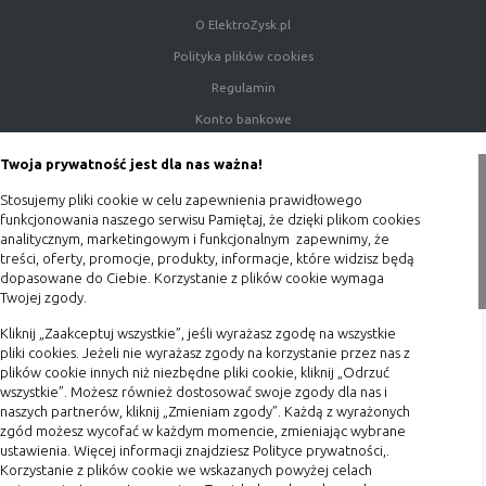
O ElektroZysk.pl
Rodzaj
Opis
Polityka plików cookies
Cookies
cookie umieszczone na czas korzystania z
Regulamin
tymczasowe
przeglądarki (sesji), zostaje wykasowane
Konto bankowe
(session
po jej zamknięciu
cookies)
Porady
Twoja prywatność jest dla nas ważna!
Cookies
nie jest kasowane po zamknięciu
Polityka prywatności
stałe
przeglądarki i pozostaje w urządzeniu
Stosujemy pliki cookie w celu zapewnienia prawidłowego
Blog
funkcjonowania naszego serwisu Pamiętaj, że dzięki plikom cookies
(persistent
użytkownika na określony czas lub bez
analitycznym, marketingowym i funkcjonalnym zapewnimy, że
cookie)
okresu ważności w zależności od ustawień
Zakupy
treści, oferty, promocje, produkty, informacje, które widzisz będą
właściciela witryny
dopasowane do Ciebie. Korzystanie z plików cookie wymaga
Twojej zgody.
Formy płatności
Terminy realizacji
Kliknij „Zaakceptuj wszystkie”, jeśli wyrażasz zgodę na wszystkie
C. Ze względu na pochodzenie – administratora
pliki cookies. Jeżeli nie wyrażasz zgody na korzystanie przez nas z
serwisu, który zarządza cookies:
Koszty przesyłki
plików cookie innych niż niezbędne pliki cookie, kliknij „Odrzuć
wszystkie”. Możesz również dostosować swoje zgody dla nas i
Dostawa
Rodzaj
Opis
naszych partnerów, kliknij „Zmieniam zgody”. Każdą z wyrażonych
Reklamacje
zgód możesz wycofać w każdym momencie, zmieniając wybrane
Cookie
cookie umieszczone bezpośrednio przez
ustawienia. Więcej informacji znajdziesz Polityce prywatności,.
Zwrot towaru
własne
właściciela witryny jaka została
Korzystanie z plików cookie we wskazanych powyżej celach