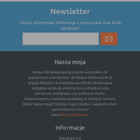
nie powinna uniemożliwić zupełnego
Newsletter
krzystania z niej,
- służą bardzo ważnym funkcjonalnościom
Chcesz otrzymywać informacje o promocjach oraz kody
serwisu, ich zablokowanie spowoduje, że
rabatowe?
wybrane funkcje nie będą działać
prawidłowo.
Biznesowe
Umożliwiają realizację modelu
biznesowego w oparciu o który
udostępniona jest witryna, ich
Nasza misja
zablokowanie nie spowoduje
niedostępności całości funkcjonalności
Naszą ofertę kierujemy przede wszystkim do
prywatnych inwestorów. W sklepie ElektroZysk.pl
serwisu, ale może obniżyć poziom
znajdą Państwo kompleksową ofertę obejmującą
świadczenia usługi ze względu na brak
wszystkie artykuły elektryczne potrzebne przy
możliwości realizacji przez właściciela
remoncie mieszkania czy budowie domu.
witryny przychodów subsydiujących
Gwarantujemy markowe produkty w dobrych cenach,
które będą mogli Państwo kupić szybko i wygodnie bez
działanie serwisu. Do tej kategorii należą
wychodzenia z domu!
np. cookies reklamowe.
Nasz
Blog elektryczny
Informacje
B. Ze względu na czas przez jaki cookie będzie
Dlaczego my
umieszczone w urządzeniu końcowym użytkownika: