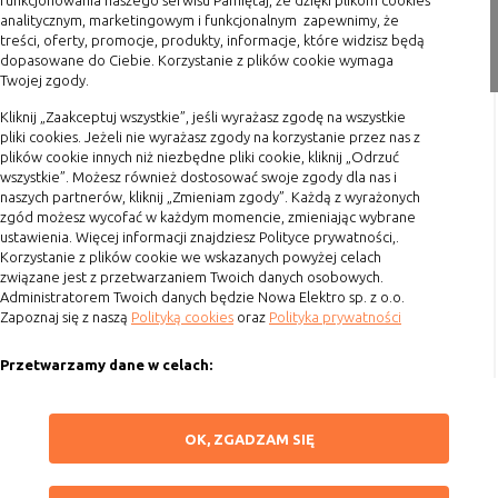
funkcjonowania naszego serwisu Pamiętaj, że dzięki plikom cookies
Konfiguracji
umożliwiają ustawienia funkcji i usług
analitycznym, marketingowym i funkcjonalnym zapewnimy, że
serwisu
w serwisie
treści, oferty, promocje, produkty, informacje, które widzisz będą
Zakupy
dopasowane do Ciebie. Korzystanie z plików cookie wymaga
Bezpieczeństwo
umożliwiają weryfikację
Twojej zgody.
Formy płatności
i niezawodność
autentyczności oraz optymalizację
Kliknij „Zaakceptuj wszystkie”, jeśli wyrażasz zgodę na wszystkie
Terminy realizacji
serwisu
wydajności serwisu
pliki cookies. Jeżeli nie wyrażasz zgody na korzystanie przez nas z
Koszty przesyłki
Uwierzytelnianie
umożliwiają informowanie gdy
plików cookie innych niż niezbędne pliki cookie, kliknij „Odrzuć
użytkownik jest zalogowany, dzięki
wszystkie”. Możesz również dostosować swoje zgody dla nas i
Dostawa
naszych partnerów, kliknij „Zmieniam zgody”. Każdą z wyrażonych
czemu witryna może pokazywać
Reklamacje
zgód możesz wycofać w każdym momencie, zmieniając wybrane
odpowiednie informacje i funkcje
ustawienia. Więcej informacji znajdziesz Polityce prywatności,.
Zwrot towaru
Stan sesji
umożliwiają zapisywanie informacji o
Korzystanie z plików cookie we wskazanych powyżej celach
tym, jak użytkownicy korzystają z
związane jest z przetwarzaniem Twoich danych osobowych.
Kontakt
Administratorem Twoich danych będzie Nowa Elektro sp. z o.o.
witryny. Mogą one dotyczyć najczęściej
Zapoznaj się z naszą
Polityką cookies
oraz
Polityka prywatności
odwiedzanych stron lub ewentualnych
Szybki kontakt
komunikatów o błędach
Przetwarzamy dane w celach:
wyświetlanych na niektórych stronach.
693 861 586
Pliki cookie służące do zapisywania
Ułatwienia korzystania z naszych stron, prezentowania indywidualnych
Godziny otwarcia: Pon.-Pt. 8-16
tzw. "stanu sesji" pomagają ulepszać
treści i reklam oraz ich pomiaru, tworzenia statystyk, poprawy
ZAPISZ WYBRANE
OK, ZGADZAM SIĘ
usługi i zwiększać komfort
funkcjonalności strony.
sklep@elektrozysk.pl
przeglądania stron
Wykorzystujemy zautomatyzowane procesy, w tym profilowanie do analizy
Dołącz do nas
NIE ZGADZAM SIĘ
Procesy
umożliwiają sprawne działanie samej