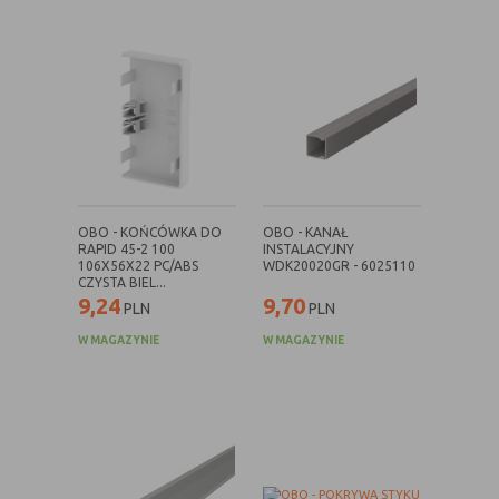
witryny oraz dostępnych na niej funkcji
Reklamy
umożliwiają wyświetlanie reklam,
które są bardziej interesujące dla
użytkowników, a jednocześnie
bardziej wartościowe dla wydawców i
reklamodawców, personalizować
reklamy, mogą być używane również
do wyświetlania reklam poza stronami
witryny (domeny)
OBO - KOŃCÓWKA DO
OBO - KANAŁ
Lokalizacja
umożliwiają dostosowanie
RAPID 45-2 100
INSTALACYJNY
106X56X22 PC/ABS
WDK20020GR - 6025110
wyświetlanych informacji do
CZYSTA BIEL...
lokalizacji użytkownika
9,24
9,70
PLN
PLN
Analizy i
umożliwiają właścicielom witryn lepiej
W MAGAZYNIE
W MAGAZYNIE
badania,
zrozumieć preferencje ich
audyt
użytkowników i poprzez analizę
oglądalności
ulepszać i rozwijać produkty i usługi.
Zazwyczaj właściciel witryny lub firma
badawcza zbiera anonimowo
informacje i przetwarza dane na
temat trendów bez identyfikowania