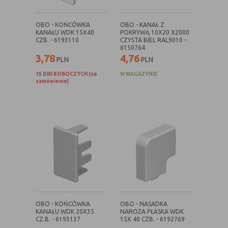
(first party
odwiedzona
cookie)
OBO - KOŃCÓWKA
OBO - KANAŁ Z
Cookie
cookie umieszczone przez zewnętrzne
KANAŁU WDK 15X40
POKRYWĄ 10X20 X2000
zewnętrzne
podmioty, których komponenty stron
CZB. - 6193110
CZYSTA BIEL RAL9010 -
(third-party
zostały wywołane przez właściciela
6150764
3,78
4,76
cookie)
witryny
PLN
PLN
15 DNI ROBOCZYCH (na
W MAGAZYNIE
zamówienie)
Uwaga:
cookie mogą być wywołane przez administratora
za pomocą skryptów, komponentów, które znajdują się na
serwerach partnera, umiejscowionych w innej lokalizacji –
innym kraju lub nawet zupełnie innym systemie prawnym.
W przypadku wywołania przez administratora witryny
komponentów serwisu pochodzących spoza systemu
administratora mogą obowiązywać inne standardowe
zasady polityki cookies niż polityka prywatności / cookies
administratora witryny.
D. Ze względu na cel jakiemu służą:
OBO - KOŃCÓWKA
OBO - NASADKA
KANAŁU WDK 20X35
NAROŻA PŁASKA WDK
CZ.B. - 6193137
15X 40 CZB. - 6192769
Rodzaj
Opis