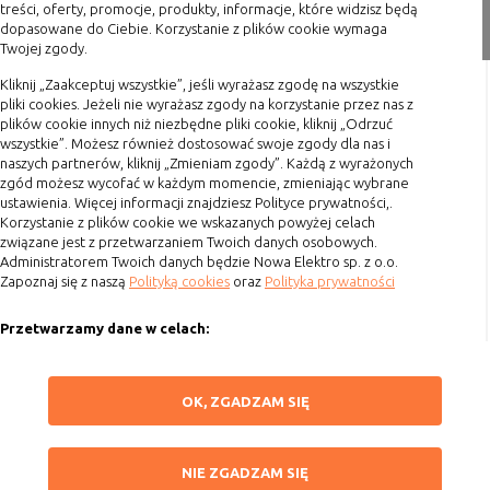
Zakupy
treści, oferty, promocje, produkty, informacje, które widzisz będą
dopasowane do Ciebie. Korzystanie z plików cookie wymaga
Twojej zgody.
Formy płatności
Terminy realizacji
Kliknij „Zaakceptuj wszystkie”, jeśli wyrażasz zgodę na wszystkie
pliki cookies. Jeżeli nie wyrażasz zgody na korzystanie przez nas z
Koszty przesyłki
plików cookie innych niż niezbędne pliki cookie, kliknij „Odrzuć
wszystkie”. Możesz również dostosować swoje zgody dla nas i
Dostawa
naszych partnerów, kliknij „Zmieniam zgody”. Każdą z wyrażonych
Reklamacje
zgód możesz wycofać w każdym momencie, zmieniając wybrane
ustawienia. Więcej informacji znajdziesz Polityce prywatności,.
Zwrot towaru
Korzystanie z plików cookie we wskazanych powyżej celach
Kontakt
związane jest z przetwarzaniem Twoich danych osobowych.
Administratorem Twoich danych będzie Nowa Elektro sp. z o.o.
Zapoznaj się z naszą
Polityką cookies
oraz
Polityka prywatności
Szybki kontakt
Przetwarzamy dane w celach:
693 861 586
Ułatwienia korzystania z naszych stron, prezentowania indywidualnych
Godziny otwarcia: Pon.-Pt. 8-16
treści i reklam oraz ich pomiaru, tworzenia statystyk, poprawy
ZAPISZ WYBRANE
OK, ZGADZAM SIĘ
funkcjonalności strony.
sklep@elektrozysk.pl
Wykorzystujemy zautomatyzowane procesy, w tym profilowanie do analizy
Dołącz do nas
NIE ZGADZAM SIĘ
danych osobowych, aby wysyłać Ci spersonalizowane oferty i informacje
NIE ZGADZAM SIĘ
marketingowe lub prezentować je w serwisie.