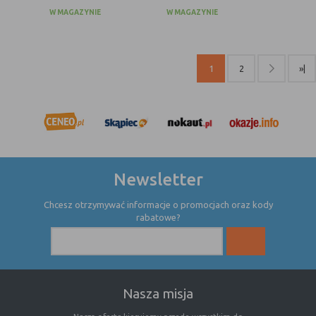
internetowej.
W MAGAZYNIE
W MAGAZYNIE
1
2
»|
Newsletter
Chcesz otrzymywać informacje o promocjach oraz kody
rabatowe?
Nasza misja