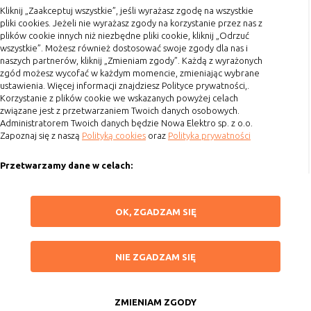
Kliknij „Zaakceptuj wszystkie”, jeśli wyrażasz zgodę na wszystkie
Terminy realizacji
witryny oraz dostępnych na niej funkcji
pliki cookies. Jeżeli nie wyrażasz zgody na korzystanie przez nas z
Koszty przesyłki
Reklamy
umożliwiają wyświetlanie reklam,
plików cookie innych niż niezbędne pliki cookie, kliknij „Odrzuć
które są bardziej interesujące dla
wszystkie”. Możesz również dostosować swoje zgody dla nas i
Dostawa
naszych partnerów, kliknij „Zmieniam zgody”. Każdą z wyrażonych
użytkowników, a jednocześnie
Reklamacje
zgód możesz wycofać w każdym momencie, zmieniając wybrane
bardziej wartościowe dla wydawców i
ustawienia. Więcej informacji znajdziesz Polityce prywatności,.
reklamodawców, personalizować
Zwrot towaru
Korzystanie z plików cookie we wskazanych powyżej celach
reklamy, mogą być używane również
związane jest z przetwarzaniem Twoich danych osobowych.
Kontakt
do wyświetlania reklam poza stronami
Administratorem Twoich danych będzie Nowa Elektro sp. z o.o.
witryny (domeny)
Zapoznaj się z naszą
Polityką cookies
oraz
Polityka prywatności
Szybki kontakt
Lokalizacja
umożliwiają dostosowanie
Przetwarzamy dane w celach:
693 861 586
wyświetlanych informacji do
lokalizacji użytkownika
Ułatwienia korzystania z naszych stron, prezentowania indywidualnych
Godziny otwarcia: Pon.-Pt. 8-16
treści i reklam oraz ich pomiaru, tworzenia statystyk, poprawy
ZAPISZ WYBRANE
Analizy i
umożliwiają właścicielom witryn lepiej
OK, ZGADZAM SIĘ
funkcjonalności strony.
sklep@elektrozysk.pl
badania,
zrozumieć preferencje ich
audyt
użytkowników i poprzez analizę
Wykorzystujemy zautomatyzowane procesy, w tym profilowanie do analizy
Dołącz do nas
NIE ZGADZAM SIĘ
oglądalności
ulepszać i rozwijać produkty i usługi.
danych osobowych, aby wysyłać Ci spersonalizowane oferty i informacje
NIE ZGADZAM SIĘ
marketingowe lub prezentować je w serwisie.
Zazwyczaj właściciel witryny lub firma
badawcza zbiera anonimowo
ZAAKCEPTUJ WSZYSTKIE
Dokonujemy ponadto analizy wyników prowadzonych działań
informacje i przetwarza dane na
marketingowych na podstawie Twojej aktywności na stronie za
ZMIENIAM ZGODY
Copyright 2015 by Elektrozysk.pl. Wszelkie prawa zastrzeżone.
temat trendów bez identyfikowania
pośrednictwem plików cookies, aby mierzyć skuteczność i trafność działań