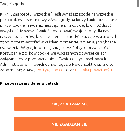
Twojej zgody.
nie powinna uniemożliwić zupełnego
Formy płatności
krzystania z niej,
Terminy realizacji
Kliknij „Zaakceptuj wszystkie”, jeśli wyrażasz zgodę na wszystkie
- służą bardzo ważnym funkcjonalnościom
pliki cookies. Jeżeli nie wyrażasz zgody na korzystanie przez nas z
Koszty przesyłki
serwisu, ich zablokowanie spowoduje, że
plików cookie innych niż niezbędne pliki cookie, kliknij „Odrzuć
wybrane funkcje nie będą działać
wszystkie”. Możesz również dostosować swoje zgody dla nas i
Dostawa
naszych partnerów, kliknij „Zmieniam zgody”. Każdą z wyrażonych
prawidłowo.
Reklamacje
zgód możesz wycofać w każdym momencie, zmieniając wybrane
Biznesowe
Umożliwiają realizację modelu
ustawienia. Więcej informacji znajdziesz Polityce prywatności,.
Zwrot towaru
biznesowego w oparciu o który
Korzystanie z plików cookie we wskazanych powyżej celach
Kontakt
udostępniona jest witryna, ich
związane jest z przetwarzaniem Twoich danych osobowych.
Administratorem Twoich danych będzie Nowa Elektro sp. z o.o.
zablokowanie nie spowoduje
Zapoznaj się z naszą
Polityką cookies
oraz
Polityka prywatności
Szybki kontakt
niedostępności całości funkcjonalności
serwisu, ale może obniżyć poziom
Przetwarzamy dane w celach:
693 861 586
świadczenia usługi ze względu na brak
możliwości realizacji przez właściciela
Ułatwienia korzystania z naszych stron, prezentowania indywidualnych
Godziny otwarcia: Pon.-Pt. 8-16
witryny przychodów subsydiujących
treści i reklam oraz ich pomiaru, tworzenia statystyk, poprawy
ZAPISZ WYBRANE
OK, ZGADZAM SIĘ
działanie serwisu. Do tej kategorii należą
funkcjonalności strony.
sklep@elektrozysk.pl
np. cookies reklamowe.
Wykorzystujemy zautomatyzowane procesy, w tym profilowanie do analizy
Dołącz do nas
NIE ZGADZAM SIĘ
danych osobowych, aby wysyłać Ci spersonalizowane oferty i informacje
NIE ZGADZAM SIĘ
marketingowe lub prezentować je w serwisie.
B. Ze względu na czas przez jaki cookie będzie
ZAAKCEPTUJ WSZYSTKIE
Dokonujemy ponadto analizy wyników prowadzonych działań
umieszczone w urządzeniu końcowym użytkownika: