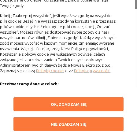
dopasowane do Ciebie. Korzystanie z plików cookie wymaga
nie powinna uniemożliwić zupełnego
Twojej zgody.
Formy płatności
krzystania z niej,
Terminy realizacji
Kliknij „Zaakceptuj wszystkie”, jeśli wyrażasz zgodę na wszystkie
- służą bardzo ważnym funkcjonalnościom
pliki cookies. Jeżeli nie wyrażasz zgody na korzystanie przez nas z
serwisu, ich zablokowanie spowoduje, że
Koszty przesyłki
plików cookie innych niż niezbędne pliki cookie, kliknij „Odrzuć
wybrane funkcje nie będą działać
wszystkie”. Możesz również dostosować swoje zgody dla nas i
Dostawa
prawidłowo.
naszych partnerów, kliknij „Zmieniam zgody”. Każdą z wyrażonych
Reklamacje
zgód możesz wycofać w każdym momencie, zmieniając wybrane
Biznesowe
Umożliwiają realizację modelu
ustawienia. Więcej informacji znajdziesz Polityce prywatności,.
Zwrot towaru
biznesowego w oparciu o który
Korzystanie z plików cookie we wskazanych powyżej celach
udostępniona jest witryna, ich
Kontakt
związane jest z przetwarzaniem Twoich danych osobowych.
zablokowanie nie spowoduje
Administratorem Twoich danych będzie Nowa Elektro sp. z o.o.
niedostępności całości funkcjonalności
Zapoznaj się z naszą
Polityką cookies
oraz
Polityka prywatności
Szybki kontakt
serwisu, ale może obniżyć poziom
świadczenia usługi ze względu na brak
Przetwarzamy dane w celach:
693 861 586
możliwości realizacji przez właściciela
Ułatwienia korzystania z naszych stron, prezentowania indywidualnych
witryny przychodów subsydiujących
Godziny otwarcia: Pon.-Pt. 8-16
treści i reklam oraz ich pomiaru, tworzenia statystyk, poprawy
ZAPISZ WYBRANE
działanie serwisu. Do tej kategorii należą
OK, ZGADZAM SIĘ
funkcjonalności strony.
sklep@elektrozysk.pl
np. cookies reklamowe.
Wykorzystujemy zautomatyzowane procesy, w tym profilowanie do analizy
Dołącz do nas
NIE ZGADZAM SIĘ
danych osobowych, aby wysyłać Ci spersonalizowane oferty i informacje
NIE ZGADZAM SIĘ
marketingowe lub prezentować je w serwisie.
B. Ze względu na czas przez jaki cookie będzie
ZAAKCEPTUJ WSZYSTKIE
umieszczone w urządzeniu końcowym użytkownika:
Dokonujemy ponadto analizy wyników prowadzonych działań