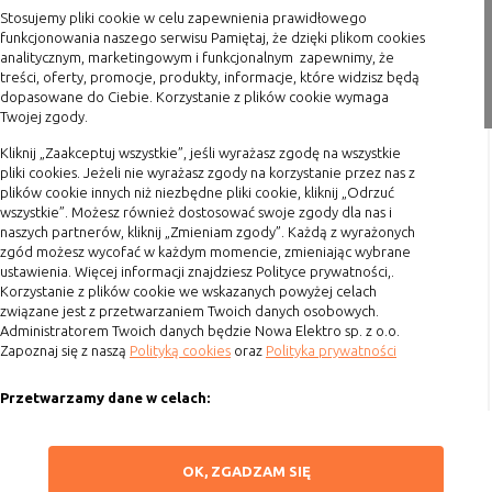
Konfiguracji
umożliwiają ustawienia funkcji i usług
Stosujemy pliki cookie w celu zapewnienia prawidłowego
Blog
funkcjonowania naszego serwisu Pamiętaj, że dzięki plikom cookies
serwisu
w serwisie
analitycznym, marketingowym i funkcjonalnym zapewnimy, że
Bezpieczeństwo
umożliwiają weryfikację
Zakupy
treści, oferty, promocje, produkty, informacje, które widzisz będą
i niezawodność
autentyczności oraz optymalizację
dopasowane do Ciebie. Korzystanie z plików cookie wymaga
Twojej zgody.
serwisu
wydajności serwisu
Formy płatności
Uwierzytelnianie
umożliwiają informowanie gdy
Terminy realizacji
Kliknij „Zaakceptuj wszystkie”, jeśli wyrażasz zgodę na wszystkie
użytkownik jest zalogowany, dzięki
pliki cookies. Jeżeli nie wyrażasz zgody na korzystanie przez nas z
Koszty przesyłki
plików cookie innych niż niezbędne pliki cookie, kliknij „Odrzuć
czemu witryna może pokazywać
wszystkie”. Możesz również dostosować swoje zgody dla nas i
Dostawa
odpowiednie informacje i funkcje
naszych partnerów, kliknij „Zmieniam zgody”. Każdą z wyrażonych
Reklamacje
Stan sesji
umożliwiają zapisywanie informacji o
zgód możesz wycofać w każdym momencie, zmieniając wybrane
ustawienia. Więcej informacji znajdziesz Polityce prywatności,.
tym, jak użytkownicy korzystają z
Zwrot towaru
Korzystanie z plików cookie we wskazanych powyżej celach
witryny. Mogą one dotyczyć najczęściej
Kontakt
związane jest z przetwarzaniem Twoich danych osobowych.
odwiedzanych stron lub ewentualnych
Administratorem Twoich danych będzie Nowa Elektro sp. z o.o.
komunikatów o błędach
Zapoznaj się z naszą
Polityką cookies
oraz
Polityka prywatności
Szybki kontakt
wyświetlanych na niektórych stronach.
Pliki cookie służące do zapisywania
Przetwarzamy dane w celach:
693 861 586
tzw. "stanu sesji" pomagają ulepszać
Ułatwienia korzystania z naszych stron, prezentowania indywidualnych
usługi i zwiększać komfort
Godziny otwarcia: Pon.-Pt. 8-16
treści i reklam oraz ich pomiaru, tworzenia statystyk, poprawy
ZAPISZ WYBRANE
przeglądania stron
OK, ZGADZAM SIĘ
funkcjonalności strony.
sklep@elektrozysk.pl
Procesy
umożliwiają sprawne działanie samej