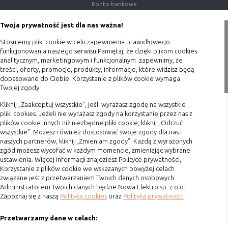
(first party
odwiedzona
Konto bankowe
cookie)
Porady
Twoja prywatność jest dla nas ważna!
Cookie
cookie umieszczone przez zewnętrzne
Polityka prywatności
zewnętrzne
podmioty, których komponenty stron
Stosujemy pliki cookie w celu zapewnienia prawidłowego
(third-party
zostały wywołane przez właściciela
Blog
funkcjonowania naszego serwisu Pamiętaj, że dzięki plikom cookies
cookie)
witryny
analitycznym, marketingowym i funkcjonalnym zapewnimy, że
Zakupy
treści, oferty, promocje, produkty, informacje, które widzisz będą
dopasowane do Ciebie. Korzystanie z plików cookie wymaga
Twojej zgody.
Formy płatności
Uwaga:
cookie mogą być wywołane przez administratora
za pomocą skryptów, komponentów, które znajdują się na
Terminy realizacji
Kliknij „Zaakceptuj wszystkie”, jeśli wyrażasz zgodę na wszystkie
serwerach partnera, umiejscowionych w innej lokalizacji –
pliki cookies. Jeżeli nie wyrażasz zgody na korzystanie przez nas z
Koszty przesyłki
plików cookie innych niż niezbędne pliki cookie, kliknij „Odrzuć
innym kraju lub nawet zupełnie innym systemie prawnym.
wszystkie”. Możesz również dostosować swoje zgody dla nas i
Dostawa
W przypadku wywołania przez administratora witryny
naszych partnerów, kliknij „Zmieniam zgody”. Każdą z wyrażonych
komponentów serwisu pochodzących spoza systemu
Reklamacje
zgód możesz wycofać w każdym momencie, zmieniając wybrane
administratora mogą obowiązywać inne standardowe
ustawienia. Więcej informacji znajdziesz Polityce prywatności,.
Zwrot towaru
zasady polityki cookies niż polityka prywatności / cookies
Korzystanie z plików cookie we wskazanych powyżej celach
Kontakt
administratora witryny.
związane jest z przetwarzaniem Twoich danych osobowych.
Administratorem Twoich danych będzie Nowa Elektro sp. z o.o.
Zapoznaj się z naszą
Polityką cookies
oraz
Polityka prywatności
Szybki kontakt
D. Ze względu na cel jakiemu służą:
Przetwarzamy dane w celach:
693 861 586
Rodzaj
Opis