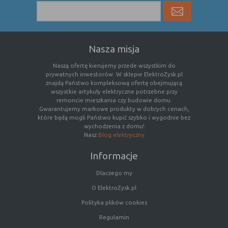
Rodzaj
Opis
Cookies
cookie umieszczone na czas korzystania z
tymczasowe
przeglądarki (sesji), zostaje wykasowane
Nasza misja
(session
po jej zamknięciu
Naszą ofertę kierujemy przede wszystkim do
cookies)
prywatnych inwestorów. W sklepie ElektroZysk.pl
Cookies
nie jest kasowane po zamknięciu
znajdą Państwo kompleksową ofertę obejmującą
wszystkie artykuły elektryczne potrzebne przy
stałe
przeglądarki i pozostaje w urządzeniu
remoncie mieszkania czy budowie domu.
(persistent
użytkownika na określony czas lub bez
Gwarantujemy markowe produkty w dobrych cenach,
cookie)
okresu ważności w zależności od ustawień
które będą mogli Państwo kupić szybko i wygodnie bez
właściciela witryny
wychodzenia z domu!
Nasz
Blog elektryczny
Informacje
C. Ze względu na pochodzenie – administratora
serwisu, który zarządza cookies:
Dlaczego my
O ElektroZysk.pl
Rodzaj
Opis
Polityka plików cookies
Cookie
cookie umieszczone bezpośrednio przez
Regulamin
własne
właściciela witryny jaka została