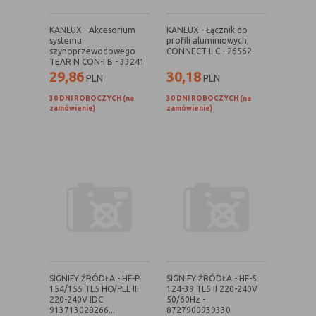
danych osobowych poszczególnych
użytkowników
KANLUX - Akcesorium
KANLUX - Łącznik do
systemu
profili aluminiowych,
szynoprzewodowego
CONNECT-L C - 26562
TEAR N CON-I B - 33241
E. Rodzaje cookies ze względu na ingerencję w
29,86
30,18
PLN
PLN
prywatność użytkownika:
30 DNI ROBOCZYCH (na
30 DNI ROBOCZYCH (na
zamówienie)
zamówienie)
Rodzaj
Opis
Nieszkodliwe
obejmuje cookies:
- niezbędne do poprawnego działania
witryny
- potrzebne do umożliwienia działania
funkcjonalności witryny, jednak ich
działanie nie ma nic wspólnego ze
śledzeniem użytkownika
Badające
wykorzystywane do śledzenia
użytkowników, jednak nie obejmują
informacji pozwalających zidentyfikować
SIGNIFY ŹRÓDŁA - HF-P
SIGNIFY ŹRÓDŁA - HF-S
154/155 TL5 HO/PLL III
124-39 TL5 II 220-240V
danych konkretnego użytkownika
220-240V IDC
50/60Hz -
913713028266...
8727900939330