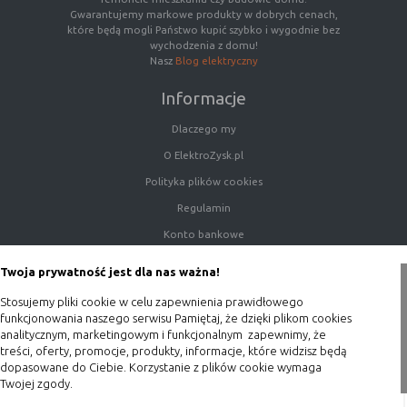
Gwarantujemy markowe produkty w dobrych cenach,
które będą mogli Państwo kupić szybko i wygodnie bez
wychodzenia z domu!
Nasz
Blog elektryczny
Informacje
Dlaczego my
O ElektroZysk.pl
Polityka plików cookies
Regulamin
Konto bankowe
Porady
Twoja prywatność jest dla nas ważna!
Polityka prywatności
Stosujemy pliki cookie w celu zapewnienia prawidłowego
Blog
funkcjonowania naszego serwisu Pamiętaj, że dzięki plikom cookies
analitycznym, marketingowym i funkcjonalnym zapewnimy, że
Zakupy
treści, oferty, promocje, produkty, informacje, które widzisz będą
dopasowane do Ciebie. Korzystanie z plików cookie wymaga
Twojej zgody.
Formy płatności