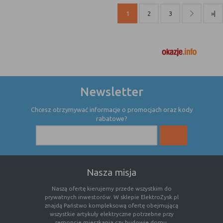
internetowej.
1
2
3
»|
Newsletter
Chcesz otrzymywać informacje o promocjach oraz kody
rabatowe?
Nasza misja
Naszą ofertę kierujemy przede wszystkim do
prywatnych inwestorów. W sklepie ElektroZysk.pl
znajdą Państwo kompleksową ofertę obejmującą
wszystkie artykuły elektryczne potrzebne przy
remoncie mieszkania czy budowie domu.