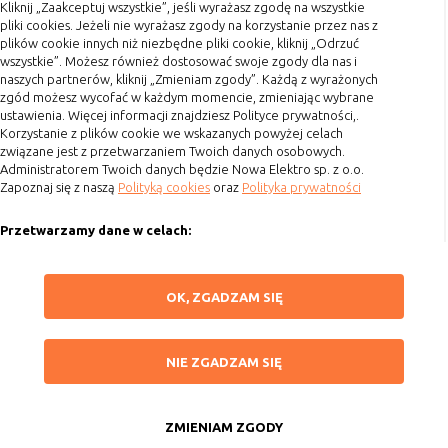
Terminy realizacji
Kliknij „Zaakceptuj wszystkie”, jeśli wyrażasz zgodę na wszystkie
pliki cookies. Jeżeli nie wyrażasz zgody na korzystanie przez nas z
Koszty przesyłki
plików cookie innych niż niezbędne pliki cookie, kliknij „Odrzuć
wszystkie”. Możesz również dostosować swoje zgody dla nas i
Dostawa
naszych partnerów, kliknij „Zmieniam zgody”. Każdą z wyrażonych
Reklamacje
zgód możesz wycofać w każdym momencie, zmieniając wybrane
ustawienia. Więcej informacji znajdziesz Polityce prywatności,.
Zwrot towaru
Korzystanie z plików cookie we wskazanych powyżej celach
Kontakt
związane jest z przetwarzaniem Twoich danych osobowych.
Administratorem Twoich danych będzie Nowa Elektro sp. z o.o.
Zapoznaj się z naszą
Polityką cookies
oraz
Polityka prywatności
Szybki kontakt
Przetwarzamy dane w celach:
693 861 586
Ułatwienia korzystania z naszych stron, prezentowania indywidualnych
Godziny otwarcia: Pon.-Pt. 8-16
treści i reklam oraz ich pomiaru, tworzenia statystyk, poprawy
ZAPISZ WYBRANE
OK, ZGADZAM SIĘ
funkcjonalności strony.
sklep@elektrozysk.pl
Wykorzystujemy zautomatyzowane procesy, w tym profilowanie do analizy
Dołącz do nas
NIE ZGADZAM SIĘ
danych osobowych, aby wysyłać Ci spersonalizowane oferty i informacje
NIE ZGADZAM SIĘ
marketingowe lub prezentować je w serwisie.
ZAAKCEPTUJ WSZYSTKIE
Dokonujemy ponadto analizy wyników prowadzonych działań
marketingowych na podstawie Twojej aktywności na stronie za
ZMIENIAM ZGODY
Copyright 2015 by Elektrozysk.pl. Wszelkie prawa zastrzeżone.
pośrednictwem plików cookies, aby mierzyć skuteczność i trafność działań
Anuluj
Agencja interaktywna
[ti]
Powered by
2ClickShop