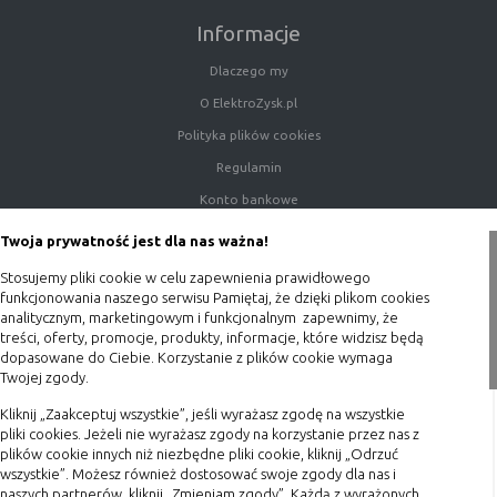
witryny oraz dostępnych na niej funkcji
Informacje
Reklamy
umożliwiają wyświetlanie reklam,
Dlaczego my
które są bardziej interesujące dla
użytkowników, a jednocześnie
O ElektroZysk.pl
bardziej wartościowe dla wydawców i
Polityka plików cookies
reklamodawców, personalizować
Regulamin
reklamy, mogą być używane również
do wyświetlania reklam poza stronami
Konto bankowe
witryny (domeny)
Porady
Twoja prywatność jest dla nas ważna!
Lokalizacja
umożliwiają dostosowanie
Polityka prywatności
wyświetlanych informacji do
Stosujemy pliki cookie w celu zapewnienia prawidłowego
lokalizacji użytkownika
Blog
funkcjonowania naszego serwisu Pamiętaj, że dzięki plikom cookies
analitycznym, marketingowym i funkcjonalnym zapewnimy, że
Analizy i
umożliwiają właścicielom witryn lepiej
treści, oferty, promocje, produkty, informacje, które widzisz będą
Zakupy
badania,
zrozumieć preferencje ich
dopasowane do Ciebie. Korzystanie z plików cookie wymaga
audyt
użytkowników i poprzez analizę
Twojej zgody.
Formy płatności
oglądalności
ulepszać i rozwijać produkty i usługi.
Kliknij „Zaakceptuj wszystkie”, jeśli wyrażasz zgodę na wszystkie
Terminy realizacji
Zazwyczaj właściciel witryny lub firma
pliki cookies. Jeżeli nie wyrażasz zgody na korzystanie przez nas z
badawcza zbiera anonimowo
Koszty przesyłki
plików cookie innych niż niezbędne pliki cookie, kliknij „Odrzuć
informacje i przetwarza dane na
wszystkie”. Możesz również dostosować swoje zgody dla nas i
Dostawa
temat trendów bez identyfikowania
naszych partnerów, kliknij „Zmieniam zgody”. Każdą z wyrażonych