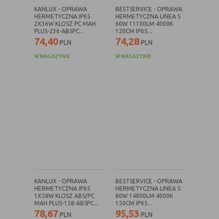
KANLUX - OPRAWA
BESTSERVICE - OPRAWA
HERMETYCZNA IP65
HERMETYCZNA LINEA S
Rodzaj
Opis
2X36W KLOSZ PC MAH
60W 11100LM 4000K
PLUS-236-ABSPC...
120CM IP65...
Cookies
cookie umieszczone na czas korzystania z
74,40
74,28
PLN
PLN
tymczasowe
przeglądarki (sesji), zostaje wykasowane
(session
po jej zamknięciu
W MAGAZYNIE
W MAGAZYNIE
cookies)
Cookies
nie jest kasowane po zamknięciu
stałe
przeglądarki i pozostaje w urządzeniu
(persistent
użytkownika na określony czas lub bez
cookie)
okresu ważności w zależności od ustawień
właściciela witryny
C. Ze względu na pochodzenie – administratora
serwisu, który zarządza cookies:
KANLUX - OPRAWA
BESTSERVICE - OPRAWA
Rodzaj
Opis
HERMETYCZNA IP65
HERMETYCZNA LINEA S
1X58W KLOSZ ABS/PC
80W 14800LM 4000K
Cookie
cookie umieszczone bezpośrednio przez
MAH PLUS-158-ABSPC...
150CM IP65...
własne
właściciela witryny jaka została
78,67
95,53
PLN
PLN