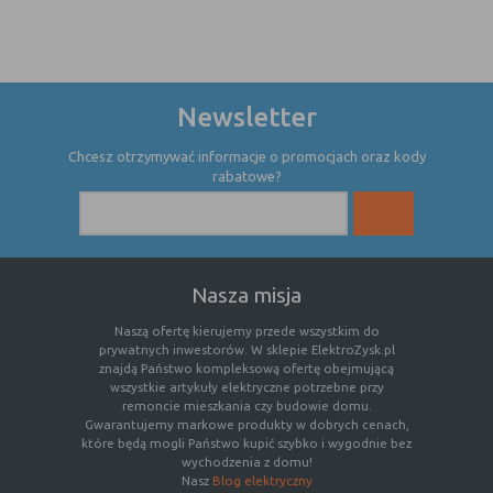
Konfiguracji
umożliwiają ustawienia funkcji i usług
serwisu
w serwisie
Bezpieczeństwo
umożliwiają weryfikację
i niezawodność
autentyczności oraz optymalizację
Newsletter
serwisu
wydajności serwisu
Uwierzytelnianie
umożliwiają informowanie gdy
Chcesz otrzymywać informacje o promocjach oraz kody
użytkownik jest zalogowany, dzięki
rabatowe?
czemu witryna może pokazywać
odpowiednie informacje i funkcje
Stan sesji
umożliwiają zapisywanie informacji o
tym, jak użytkownicy korzystają z
Nasza misja
witryny. Mogą one dotyczyć najczęściej
odwiedzanych stron lub ewentualnych
Naszą ofertę kierujemy przede wszystkim do
komunikatów o błędach
prywatnych inwestorów. W sklepie ElektroZysk.pl
wyświetlanych na niektórych stronach.
znajdą Państwo kompleksową ofertę obejmującą
wszystkie artykuły elektryczne potrzebne przy
Pliki cookie służące do zapisywania
remoncie mieszkania czy budowie domu.
tzw. "stanu sesji" pomagają ulepszać
Gwarantujemy markowe produkty w dobrych cenach,
usługi i zwiększać komfort
które będą mogli Państwo kupić szybko i wygodnie bez
przeglądania stron
wychodzenia z domu!
Nasz
Blog elektryczny
Procesy
umożliwiają sprawne działanie samej