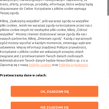
nie powinna uniemożliwić zupełnego
Zakupy
treści, oferty, promocje, produkty, informacje, które widzisz będą
krzystania z niej,
dopasowane do Ciebie. Korzystanie z plików cookie wymaga
Twojej zgody.
Formy płatności
- służą bardzo ważnym funkcjonalnościom
serwisu, ich zablokowanie spowoduje, że
Terminy realizacji
Kliknij „Zaakceptuj wszystkie”, jeśli wyrażasz zgodę na wszystkie
wybrane funkcje nie będą działać
pliki cookies. Jeżeli nie wyrażasz zgody na korzystanie przez nas z
Koszty przesyłki
prawidłowo.
plików cookie innych niż niezbędne pliki cookie, kliknij „Odrzuć
wszystkie”. Możesz również dostosować swoje zgody dla nas i
Dostawa
Biznesowe
Umożliwiają realizację modelu
naszych partnerów, kliknij „Zmieniam zgody”. Każdą z wyrażonych
biznesowego w oparciu o który
Reklamacje
zgód możesz wycofać w każdym momencie, zmieniając wybrane
udostępniona jest witryna, ich
ustawienia. Więcej informacji znajdziesz Polityce prywatności,.
Zwrot towaru
zablokowanie nie spowoduje
Korzystanie z plików cookie we wskazanych powyżej celach
Kontakt
związane jest z przetwarzaniem Twoich danych osobowych.
niedostępności całości funkcjonalności
Administratorem Twoich danych będzie Nowa Elektro sp. z o.o.
serwisu, ale może obniżyć poziom
Zapoznaj się z naszą
Polityką cookies
oraz
Polityka prywatności
Szybki kontakt
świadczenia usługi ze względu na brak
możliwości realizacji przez właściciela
Przetwarzamy dane w celach:
693 861 586
witryny przychodów subsydiujących
działanie serwisu. Do tej kategorii należą
Ułatwienia korzystania z naszych stron, prezentowania indywidualnych
Godziny otwarcia: Pon.-Pt. 8-16
np. cookies reklamowe.
treści i reklam oraz ich pomiaru, tworzenia statystyk, poprawy
ZAPISZ WYBRANE
OK, ZGADZAM SIĘ
funkcjonalności strony.
sklep@elektrozysk.pl
Wykorzystujemy zautomatyzowane procesy, w tym profilowanie do analizy
Dołącz do nas
NIE ZGADZAM SIĘ
B. Ze względu na czas przez jaki cookie będzie
danych osobowych, aby wysyłać Ci spersonalizowane oferty i informacje
NIE ZGADZAM SIĘ
umieszczone w urządzeniu końcowym użytkownika:
marketingowe lub prezentować je w serwisie.