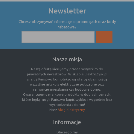
nie powinna uniemożliwić zupełnego
Newsletter
krzystania z niej,
- służą bardzo ważnym funkcjonalnościom
Chcesz otrzymywać informacje o promocjach oraz kody
serwisu, ich zablokowanie spowoduje, że
rabatowe?
wybrane funkcje nie będą działać
prawidłowo.
Biznesowe
Umożliwiają realizację modelu
biznesowego w oparciu o który
udostępniona jest witryna, ich
Nasza misja
zablokowanie nie spowoduje
niedostępności całości funkcjonalności
Naszą ofertę kierujemy przede wszystkim do
prywatnych inwestorów. W sklepie ElektroZysk.pl
serwisu, ale może obniżyć poziom
znajdą Państwo kompleksową ofertę obejmującą
świadczenia usługi ze względu na brak
wszystkie artykuły elektryczne potrzebne przy
możliwości realizacji przez właściciela
remoncie mieszkania czy budowie domu.
witryny przychodów subsydiujących
Gwarantujemy markowe produkty w dobrych cenach,
które będą mogli Państwo kupić szybko i wygodnie bez
działanie serwisu. Do tej kategorii należą
wychodzenia z domu!
np. cookies reklamowe.
Nasz
Blog elektryczny
Informacje
B. Ze względu na czas przez jaki cookie będzie
Dlaczego my
umieszczone w urządzeniu końcowym użytkownika: