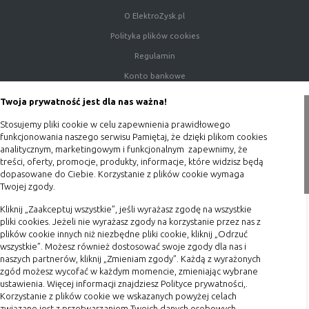
O ElektroZysk.pl
Rodzaj
Opis
Polityka plików cookies
Cookies
cookie umieszczone na czas korzystania z
Regulamin
tymczasowe
przeglądarki (sesji), zostaje wykasowane
Konto bankowe
(session
po jej zamknięciu
cookies)
Porady
Twoja prywatność jest dla nas ważna!
Cookies
nie jest kasowane po zamknięciu
Polityka prywatności
Stosujemy pliki cookie w celu zapewnienia prawidłowego
stałe
przeglądarki i pozostaje w urządzeniu
Blog
funkcjonowania naszego serwisu Pamiętaj, że dzięki plikom cookies
(persistent
użytkownika na określony czas lub bez
analitycznym, marketingowym i funkcjonalnym zapewnimy, że
cookie)
okresu ważności w zależności od ustawień
treści, oferty, promocje, produkty, informacje, które widzisz będą
Zakupy
właściciela witryny
dopasowane do Ciebie. Korzystanie z plików cookie wymaga
Twojej zgody.
Formy płatności
Kliknij „Zaakceptuj wszystkie”, jeśli wyrażasz zgodę na wszystkie
Terminy realizacji
C. Ze względu na pochodzenie – administratora
pliki cookies. Jeżeli nie wyrażasz zgody na korzystanie przez nas z
serwisu, który zarządza cookies:
Koszty przesyłki
plików cookie innych niż niezbędne pliki cookie, kliknij „Odrzuć
wszystkie”. Możesz również dostosować swoje zgody dla nas i
Dostawa
naszych partnerów, kliknij „Zmieniam zgody”. Każdą z wyrażonych
Rodzaj
Opis
Reklamacje
zgód możesz wycofać w każdym momencie, zmieniając wybrane
Cookie
cookie umieszczone bezpośrednio przez
ustawienia. Więcej informacji znajdziesz Polityce prywatności,.
Zwrot towaru
własne
właściciela witryny jaka została
Korzystanie z plików cookie we wskazanych powyżej celach
związane jest z przetwarzaniem Twoich danych osobowych.