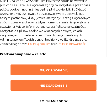
Kliknij „Zaakceptuj wszystkie”, jeśli wyrażasz zgodę na wszystkie
Terminy realizacji
pliki cookies. Jeżeli nie wyrażasz zgody na korzystanie przez nas z
Koszty przesyłki
plików cookie innych niż niezbędne pliki cookie, kliknij „Odrzuć
wszystkie”. Możesz również dostosować swoje zgody dla nas i
Dostawa
naszych partnerów, kliknij „Zmieniam zgody”. Każdą z wyrażonych
Reklamacje
zgód możesz wycofać w każdym momencie, zmieniając wybrane
ustawienia. Więcej informacji znajdziesz Polityce prywatności,.
Zwrot towaru
Korzystanie z plików cookie we wskazanych powyżej celach
związane jest z przetwarzaniem Twoich danych osobowych.
Kontakt
Administratorem Twoich danych będzie Nowa Elektro sp. z o.o.
Zapoznaj się z naszą
Polityką cookies
oraz
Polityka prywatności
Szybki kontakt
Przetwarzamy dane w celach:
693 861 586
Ułatwienia korzystania z naszych stron, prezentowania indywidualnych
Godziny otwarcia: Pon.-Pt. 8-16
treści i reklam oraz ich pomiaru, tworzenia statystyk, poprawy
ZAPISZ WYBRANE
OK, ZGADZAM SIĘ
funkcjonalności strony.
sklep@elektrozysk.pl
Wykorzystujemy zautomatyzowane procesy, w tym profilowanie do analizy
Dołącz do nas
NIE ZGADZAM SIĘ
danych osobowych, aby wysyłać Ci spersonalizowane oferty i informacje
NIE ZGADZAM SIĘ
marketingowe lub prezentować je w serwisie.
ZAAKCEPTUJ WSZYSTKIE
Dokonujemy ponadto analizy wyników prowadzonych działań
marketingowych na podstawie Twojej aktywności na stronie za
ZMIENIAM ZGODY
Copyright 2015 by Elektrozysk.pl. Wszelkie prawa zastrzeżone.
pośrednictwem plików cookies, aby mierzyć skuteczność i trafność działań
Anuluj
Agencja interaktywna
[ti]
Powered by
2ClickShop