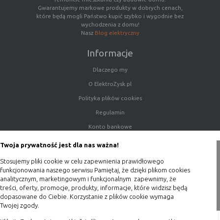
Gwarantujemy markowe produkty w dobrych cenach,
które będą mogli Państwo kupić szybko i wygodnie bez
wychodzenia z domu!
Nasz
Blog elektryczny
Informacje
Dlaczego my
O ElektroZysk.pl
Polityka plików cookies
Regulamin
Konto bankowe
Porady
Twoja prywatność jest dla nas ważna!
Polityka prywatności
Stosujemy pliki cookie w celu zapewnienia prawidłowego
Blog
funkcjonowania naszego serwisu Pamiętaj, że dzięki plikom cookies
analitycznym, marketingowym i funkcjonalnym zapewnimy, że
treści, oferty, promocje, produkty, informacje, które widzisz będą
Zakupy
dopasowane do Ciebie. Korzystanie z plików cookie wymaga
Twojej zgody.
Formy płatności