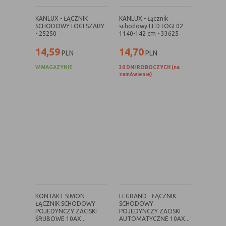
danych osobowych poszczególnych
użytkowników
KANLUX - ŁĄCZNIK
KANLUX - Łącznik
SCHODOWY LOGI SZARY
schodowy LED LOGI 02-
- 25250
1140-142 cm - 33625
14,59
14,70
E. Rodzaje cookies ze względu na ingerencję w
PLN
PLN
prywatność użytkownika:
W MAGAZYNIE
30 DNI ROBOCZYCH (na
zamówienie)
Rodzaj
Opis
Nieszkodliwe
obejmuje cookies:
- niezbędne do poprawnego działania
witryny
- potrzebne do umożliwienia działania
funkcjonalności witryny, jednak ich
działanie nie ma nic wspólnego ze
śledzeniem użytkownika
Badające
wykorzystywane do śledzenia
użytkowników, jednak nie obejmują
KONTAKT SIMON -
LEGRAND - ŁĄCZNIK
informacji pozwalających zidentyfikować
ŁĄCZNIK SCHODOWY
SCHODOWY
danych konkretnego użytkownika
POJEDYNCZY ZACISKI
POJEDYNCZY ZACISKI
ŚRUBOWE 10AX...
AUTOMATYCZNE 10AX...