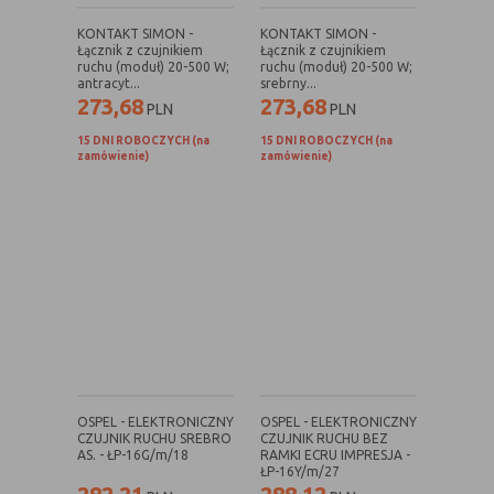
danych osobowych poszczególnych
KONTAKT SIMON -
KONTAKT SIMON -
użytkowników
Łącznik z czujnikiem
Łącznik z czujnikiem
ruchu (moduł) 20-500 W;
ruchu (moduł) 20-500 W;
antracyt...
srebrny...
273,68
273,68
PLN
PLN
E. Rodzaje cookies ze względu na ingerencję w
prywatność użytkownika:
15 DNI ROBOCZYCH (na
15 DNI ROBOCZYCH (na
zamówienie)
zamówienie)
Rodzaj
Opis
Nieszkodliwe
obejmuje cookies:
- niezbędne do poprawnego działania
witryny
- potrzebne do umożliwienia działania
funkcjonalności witryny, jednak ich
działanie nie ma nic wspólnego ze
śledzeniem użytkownika
Badające
wykorzystywane do śledzenia
użytkowników, jednak nie obejmują
OSPEL - ELEKTRONICZNY
OSPEL - ELEKTRONICZNY
informacji pozwalających zidentyfikować
CZUJNIK RUCHU SREBRO
CZUJNIK RUCHU BEZ
AS. - ŁP-16G/m/18
RAMKI ECRU IMPRESJA -
danych konkretnego użytkownika
ŁP-16Y/m/27