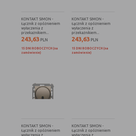
Rodzaj
Opis
KONTAKT SIMON -
KONTAKT SIMON -
Cookies
cookie umieszczone na czas korzystania z
Łącznik z opóźnieniem
Łącznik z opóźnieniem
tymczasowe
przeglądarki (sesji), zostaje wykasowane
wyłaczenia z
wyłaczenia z
przekaźnikiem...
przekaźnikiem...
(session
po jej zamknięciu
243,63
243,63
PLN
PLN
cookies)
15 DNI ROBOCZYCH (na
15 DNI ROBOCZYCH (na
Cookies
nie jest kasowane po zamknięciu
zamówienie)
zamówienie)
stałe
przeglądarki i pozostaje w urządzeniu
(persistent
użytkownika na określony czas lub bez
cookie)
okresu ważności w zależności od ustawień
właściciela witryny
C. Ze względu na pochodzenie – administratora
serwisu, który zarządza cookies:
Rodzaj
Opis
Cookie
cookie umieszczone bezpośrednio przez
KONTAKT SIMON -
KONTAKT SIMON -
własne
właściciela witryny jaka została
Łącznik z opóźnieniem
Łącznik z opóźnieniem
wyłaczenia z
wyłaczenia z