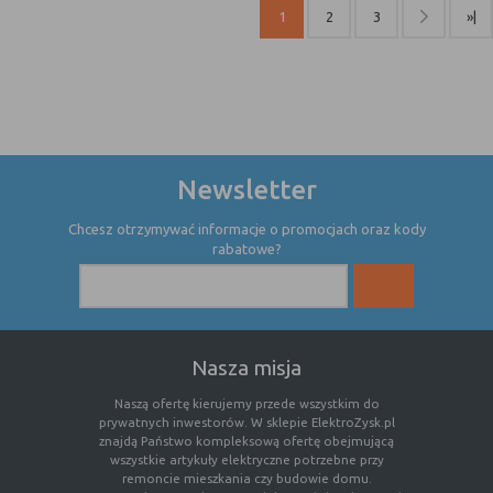
internetowej.
1
2
3
»|
Newsletter
Chcesz otrzymywać informacje o promocjach oraz kody
rabatowe?
Nasza misja
Naszą ofertę kierujemy przede wszystkim do
prywatnych inwestorów. W sklepie ElektroZysk.pl
znajdą Państwo kompleksową ofertę obejmującą
wszystkie artykuły elektryczne potrzebne przy
remoncie mieszkania czy budowie domu.