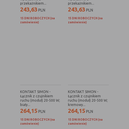
(first party
odwiedzona
przekaźnikiem...
przekaźnikiem...
cookie)
243,63
243,63
PLN
PLN
Cookie
cookie umieszczone przez zewnętrzne
15 DNI ROBOCZYCH (na
15 DNI ROBOCZYCH (na
zewnętrzne
podmioty, których komponenty stron
zamówienie)
zamówienie)
(third-party
zostały wywołane przez właściciela
cookie)
witryny
Uwaga:
cookie mogą być wywołane przez administratora
za pomocą skryptów, komponentów, które znajdują się na
serwerach partnera, umiejscowionych w innej lokalizacji –
innym kraju lub nawet zupełnie innym systemie prawnym.
W przypadku wywołania przez administratora witryny
komponentów serwisu pochodzących spoza systemu
administratora mogą obowiązywać inne standardowe
KONTAKT SIMON -
KONTAKT SIMON -
zasady polityki cookies niż polityka prywatności / cookies
Łącznik z czujnikiem
Łącznik z czujnikiem
administratora witryny.
ruchu (moduł) 20-500 W;
ruchu (moduł) 20-500 W;
biały...
kremowy...
264,15
264,15
PLN
PLN
D. Ze względu na cel jakiemu służą:
15 DNI ROBOCZYCH (na
15 DNI ROBOCZYCH (na
zamówienie)
zamówienie)
Rodzaj
Opis