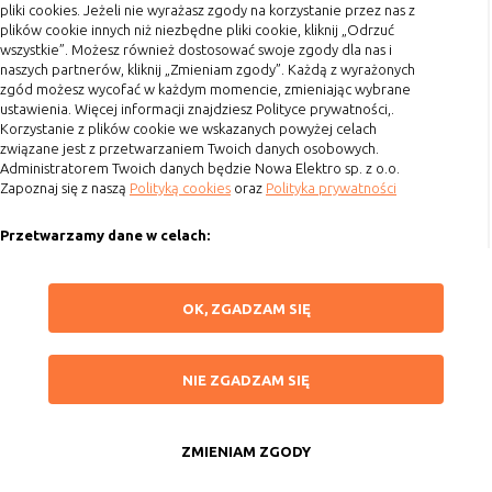
pliki cookies. Jeżeli nie wyrażasz zgody na korzystanie przez nas z
Koszty przesyłki
plików cookie innych niż niezbędne pliki cookie, kliknij „Odrzuć
wszystkie”. Możesz również dostosować swoje zgody dla nas i
Dostawa
naszych partnerów, kliknij „Zmieniam zgody”. Każdą z wyrażonych
Reklamacje
zgód możesz wycofać w każdym momencie, zmieniając wybrane
ustawienia. Więcej informacji znajdziesz Polityce prywatności,.
Zwrot towaru
Korzystanie z plików cookie we wskazanych powyżej celach
związane jest z przetwarzaniem Twoich danych osobowych.
Kontakt
Administratorem Twoich danych będzie Nowa Elektro sp. z o.o.
Zapoznaj się z naszą
Polityką cookies
oraz
Polityka prywatności
Szybki kontakt
Przetwarzamy dane w celach:
693 861 586
Ułatwienia korzystania z naszych stron, prezentowania indywidualnych
Godziny otwarcia: Pon.-Pt. 8-16
treści i reklam oraz ich pomiaru, tworzenia statystyk, poprawy
ZAPISZ WYBRANE
OK, ZGADZAM SIĘ
funkcjonalności strony.
sklep@elektrozysk.pl
Wykorzystujemy zautomatyzowane procesy, w tym profilowanie do analizy
Dołącz do nas
NIE ZGADZAM SIĘ
danych osobowych, aby wysyłać Ci spersonalizowane oferty i informacje
NIE ZGADZAM SIĘ
marketingowe lub prezentować je w serwisie.
ZAAKCEPTUJ WSZYSTKIE
Dokonujemy ponadto analizy wyników prowadzonych działań
marketingowych na podstawie Twojej aktywności na stronie za
ZMIENIAM ZGODY
Copyright 2015 by Elektrozysk.pl. Wszelkie prawa zastrzeżone.
pośrednictwem plików cookies, aby mierzyć skuteczność i trafność działań
Anuluj
Agencja interaktywna
[ti]
Powered by
2ClickShop
reklamowych oraz prowadzonej polityki cenowej.