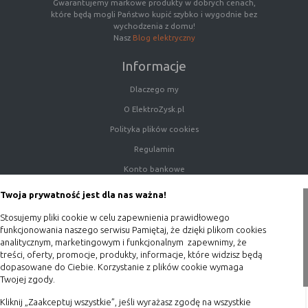
Gwarantujemy markowe produkty w dobrych cenach,
które będą mogli Państwo kupić szybko i wygodnie bez
wychodzenia z domu!
Nasz
Blog elektryczny
Informacje
Dlaczego my
O ElektroZysk.pl
Polityka plików cookies
Regulamin
Konto bankowe
Porady
Twoja prywatność jest dla nas ważna!
Polityka prywatności
Stosujemy pliki cookie w celu zapewnienia prawidłowego
Blog
funkcjonowania naszego serwisu Pamiętaj, że dzięki plikom cookies
analitycznym, marketingowym i funkcjonalnym zapewnimy, że
treści, oferty, promocje, produkty, informacje, które widzisz będą
Zakupy
dopasowane do Ciebie. Korzystanie z plików cookie wymaga
Twojej zgody.
Formy płatności
Kliknij „Zaakceptuj wszystkie”, jeśli wyrażasz zgodę na wszystkie
Terminy realizacji