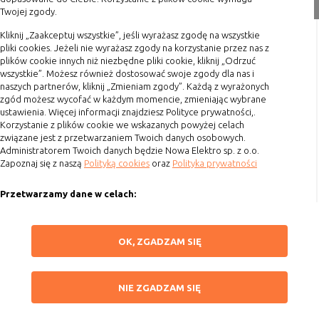
Twojej zgody.
Formy płatności
Terminy realizacji
Kliknij „Zaakceptuj wszystkie”, jeśli wyrażasz zgodę na wszystkie
pliki cookies. Jeżeli nie wyrażasz zgody na korzystanie przez nas z
Koszty przesyłki
plików cookie innych niż niezbędne pliki cookie, kliknij „Odrzuć
wszystkie”. Możesz również dostosować swoje zgody dla nas i
Dostawa
naszych partnerów, kliknij „Zmieniam zgody”. Każdą z wyrażonych
Reklamacje
zgód możesz wycofać w każdym momencie, zmieniając wybrane
ustawienia. Więcej informacji znajdziesz Polityce prywatności,.
Zwrot towaru
Korzystanie z plików cookie we wskazanych powyżej celach
Kontakt
związane jest z przetwarzaniem Twoich danych osobowych.
Administratorem Twoich danych będzie Nowa Elektro sp. z o.o.
Zapoznaj się z naszą
Polityką cookies
oraz
Polityka prywatności
Szybki kontakt
Przetwarzamy dane w celach:
693 861 586
Ułatwienia korzystania z naszych stron, prezentowania indywidualnych
Godziny otwarcia: Pon.-Pt. 8-16
treści i reklam oraz ich pomiaru, tworzenia statystyk, poprawy
ZAPISZ WYBRANE
OK, ZGADZAM SIĘ
funkcjonalności strony.
sklep@elektrozysk.pl
Wykorzystujemy zautomatyzowane procesy, w tym profilowanie do analizy
Dołącz do nas
NIE ZGADZAM SIĘ
danych osobowych, aby wysyłać Ci spersonalizowane oferty i informacje
NIE ZGADZAM SIĘ
marketingowe lub prezentować je w serwisie.
ZAAKCEPTUJ WSZYSTKIE
Dokonujemy ponadto analizy wyników prowadzonych działań