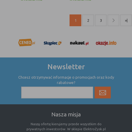
internetowej.
1
2
3
»|
Newsletter
Chcesz otrzymywać informacje o promocjach oraz kody
rabatowe?
Nasza misja
Naszą ofertę kierujemy przede wszystkim do
prywatnych inwestorów. W sklepie ElektroZysk.pl