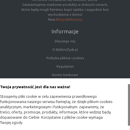
Gwarantujemy markowe produkty w dobrych cenach,
które będą mogli Państwo kupić szybko i wygodnie bez
wychodzenia z domu!
Nasz
Blog elektryczny
Informacje
Dlaczego my
O ElektroZysk.pl
Polityka plików cookies
Regulamin
Konto bankowe
Porady
Twoja prywatność jest dla nas ważna!
Polityka prywatności
Stosujemy pliki cookie w celu zapewnienia prawidłowego
Blog
funkcjonowania naszego serwisu Pamiętaj, że dzięki plikom cookies
analitycznym, marketingowym i funkcjonalnym zapewnimy, że
Zakupy
treści, oferty, promocje, produkty, informacje, które widzisz będą
dopasowane do Ciebie. Korzystanie z plików cookie wymaga
Twojej zgody.
Formy płatności