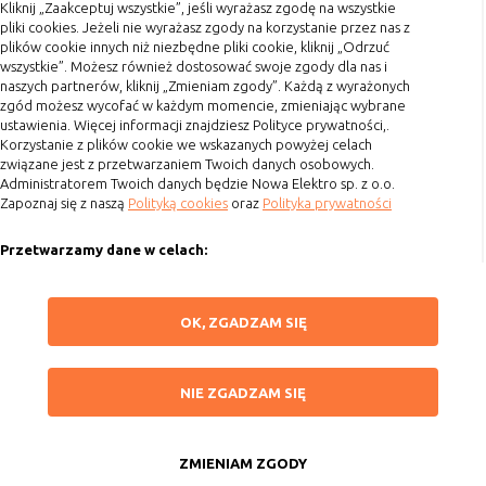
Terminy realizacji
Kliknij „Zaakceptuj wszystkie”, jeśli wyrażasz zgodę na wszystkie
pliki cookies. Jeżeli nie wyrażasz zgody na korzystanie przez nas z
Koszty przesyłki
plików cookie innych niż niezbędne pliki cookie, kliknij „Odrzuć
wszystkie”. Możesz również dostosować swoje zgody dla nas i
Dostawa
naszych partnerów, kliknij „Zmieniam zgody”. Każdą z wyrażonych
Reklamacje
zgód możesz wycofać w każdym momencie, zmieniając wybrane
ustawienia. Więcej informacji znajdziesz Polityce prywatności,.
Zwrot towaru
Korzystanie z plików cookie we wskazanych powyżej celach
Kontakt
związane jest z przetwarzaniem Twoich danych osobowych.
Administratorem Twoich danych będzie Nowa Elektro sp. z o.o.
Zapoznaj się z naszą
Polityką cookies
oraz
Polityka prywatności
Szybki kontakt
Przetwarzamy dane w celach:
693 861 586
Ułatwienia korzystania z naszych stron, prezentowania indywidualnych
Godziny otwarcia: Pon.-Pt. 8-16
treści i reklam oraz ich pomiaru, tworzenia statystyk, poprawy
ZAPISZ WYBRANE
OK, ZGADZAM SIĘ
funkcjonalności strony.
sklep@elektrozysk.pl
Wykorzystujemy zautomatyzowane procesy, w tym profilowanie do analizy
Dołącz do nas
NIE ZGADZAM SIĘ
danych osobowych, aby wysyłać Ci spersonalizowane oferty i informacje
NIE ZGADZAM SIĘ
marketingowe lub prezentować je w serwisie.
ZAAKCEPTUJ WSZYSTKIE
Dokonujemy ponadto analizy wyników prowadzonych działań
marketingowych na podstawie Twojej aktywności na stronie za
ZMIENIAM ZGODY
Copyright 2015 by Elektrozysk.pl. Wszelkie prawa zastrzeżone.
pośrednictwem plików cookies, aby mierzyć skuteczność i trafność działań
Anuluj
Agencja interaktywna
[ti]
Powered by
2ClickShop