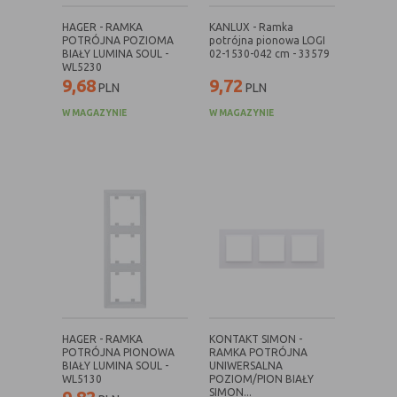
danych osobowych poszczególnych
HAGER - RAMKA
KANLUX - Ramka
użytkowników
POTRÓJNA POZIOMA
potrójna pionowa LOGI
BIAŁY LUMINA SOUL -
02-1530-042 cm - 33579
WL5230
9,68
9,72
PLN
PLN
E. Rodzaje cookies ze względu na ingerencję w
prywatność użytkownika:
W MAGAZYNIE
W MAGAZYNIE
Rodzaj
Opis
Nieszkodliwe
obejmuje cookies:
- niezbędne do poprawnego działania
witryny
- potrzebne do umożliwienia działania
funkcjonalności witryny, jednak ich
działanie nie ma nic wspólnego ze
śledzeniem użytkownika
Badające
wykorzystywane do śledzenia
użytkowników, jednak nie obejmują
HAGER - RAMKA
KONTAKT SIMON -
informacji pozwalających zidentyfikować
POTRÓJNA PIONOWA
RAMKA POTRÓJNA
BIAŁY LUMINA SOUL -
UNIWERSALNA
danych konkretnego użytkownika
WL5130
POZIOM/PION BIAŁY
SIMON...