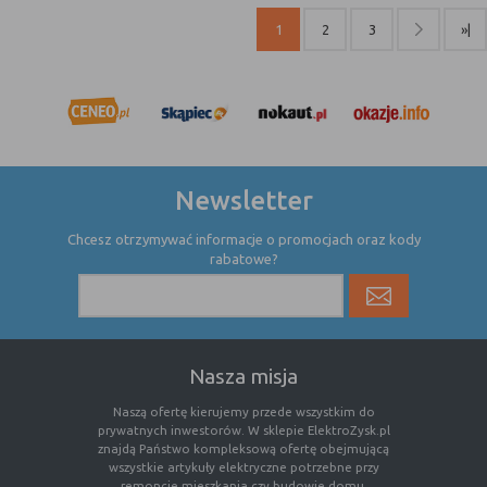
internetowej.
1
2
3
»|
Newsletter
Chcesz otrzymywać informacje o promocjach oraz kody
rabatowe?
Nasza misja
Naszą ofertę kierujemy przede wszystkim do
prywatnych inwestorów. W sklepie ElektroZysk.pl
znajdą Państwo kompleksową ofertę obejmującą
wszystkie artykuły elektryczne potrzebne przy
remoncie mieszkania czy budowie domu.