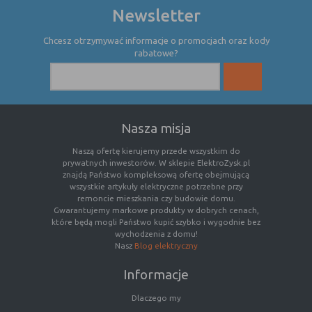
Newsletter
Rodzaj
Opis
Chcesz otrzymywać informacje o promocjach oraz kody
Cookies
cookie umieszczone na czas korzystania z
rabatowe?
tymczasowe
przeglądarki (sesji), zostaje wykasowane
(session
po jej zamknięciu
cookies)
Cookies
nie jest kasowane po zamknięciu
Nasza misja
stałe
przeglądarki i pozostaje w urządzeniu
(persistent
użytkownika na określony czas lub bez
Naszą ofertę kierujemy przede wszystkim do
cookie)
okresu ważności w zależności od ustawień
prywatnych inwestorów. W sklepie ElektroZysk.pl
właściciela witryny
znajdą Państwo kompleksową ofertę obejmującą
wszystkie artykuły elektryczne potrzebne przy
remoncie mieszkania czy budowie domu.
Gwarantujemy markowe produkty w dobrych cenach,
C. Ze względu na pochodzenie – administratora
które będą mogli Państwo kupić szybko i wygodnie bez
serwisu, który zarządza cookies:
wychodzenia z domu!
Nasz
Blog elektryczny
Rodzaj
Opis
Informacje
Cookie
cookie umieszczone bezpośrednio przez
własne
właściciela witryny jaka została
Dlaczego my