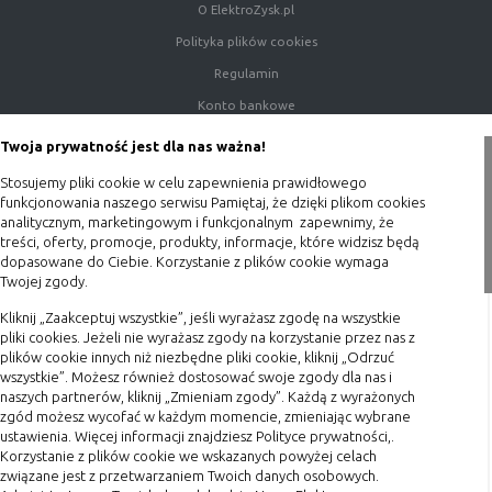
(first party
odwiedzona
O ElektroZysk.pl
cookie)
Polityka plików cookies
Cookie
cookie umieszczone przez zewnętrzne
Regulamin
zewnętrzne
podmioty, których komponenty stron
(third-party
zostały wywołane przez właściciela
Konto bankowe
cookie)
witryny
Porady
Twoja prywatność jest dla nas ważna!
Polityka prywatności
Stosujemy pliki cookie w celu zapewnienia prawidłowego
Uwaga:
cookie mogą być wywołane przez administratora
Blog
funkcjonowania naszego serwisu Pamiętaj, że dzięki plikom cookies
za pomocą skryptów, komponentów, które znajdują się na
analitycznym, marketingowym i funkcjonalnym zapewnimy, że
treści, oferty, promocje, produkty, informacje, które widzisz będą
serwerach partnera, umiejscowionych w innej lokalizacji –
Zakupy
dopasowane do Ciebie. Korzystanie z plików cookie wymaga
innym kraju lub nawet zupełnie innym systemie prawnym.
Twojej zgody.
Formy płatności
W przypadku wywołania przez administratora witryny
komponentów serwisu pochodzących spoza systemu
Kliknij „Zaakceptuj wszystkie”, jeśli wyrażasz zgodę na wszystkie
Terminy realizacji
administratora mogą obowiązywać inne standardowe
pliki cookies. Jeżeli nie wyrażasz zgody na korzystanie przez nas z
Koszty przesyłki
plików cookie innych niż niezbędne pliki cookie, kliknij „Odrzuć
zasady polityki cookies niż polityka prywatności / cookies
wszystkie”. Możesz również dostosować swoje zgody dla nas i
administratora witryny.
Dostawa
naszych partnerów, kliknij „Zmieniam zgody”. Każdą z wyrażonych
Reklamacje
zgód możesz wycofać w każdym momencie, zmieniając wybrane
D. Ze względu na cel jakiemu służą:
ustawienia. Więcej informacji znajdziesz Polityce prywatności,.
Zwrot towaru
Korzystanie z plików cookie we wskazanych powyżej celach
związane jest z przetwarzaniem Twoich danych osobowych.
Rodzaj
Opis
Kontakt