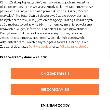
Kliknij „Zaakceptuj wszystkie”, jeśli wyrażasz zgodę na wszystkie
Terminy realizacji
pliki cookies. Jeżeli nie wyrażasz zgody na korzystanie przez nas z
Koszty przesyłki
plików cookie innych niż niezbędne pliki cookie, kliknij „Odrzuć
wszystkie”. Możesz również dostosować swoje zgody dla nas i
Dostawa
naszych partnerów, kliknij „Zmieniam zgody”. Każdą z wyrażonych
Reklamacje
zgód możesz wycofać w każdym momencie, zmieniając wybrane
ustawienia. Więcej informacji znajdziesz Polityce prywatności,.
Zwrot towaru
Korzystanie z plików cookie we wskazanych powyżej celach
związane jest z przetwarzaniem Twoich danych osobowych.
Kontakt
Administratorem Twoich danych będzie Nowa Elektro sp. z o.o.
Zapoznaj się z naszą
Polityką cookies
oraz
Polityka prywatności
Szybki kontakt
Przetwarzamy dane w celach:
693 861 586
Ułatwienia korzystania z naszych stron, prezentowania indywidualnych
Godziny otwarcia: Pon.-Pt. 8-16
treści i reklam oraz ich pomiaru, tworzenia statystyk, poprawy
ZAPISZ WYBRANE
OK, ZGADZAM SIĘ
funkcjonalności strony.
sklep@elektrozysk.pl
Wykorzystujemy zautomatyzowane procesy, w tym profilowanie do analizy
Dołącz do nas
NIE ZGADZAM SIĘ
danych osobowych, aby wysyłać Ci spersonalizowane oferty i informacje
NIE ZGADZAM SIĘ
marketingowe lub prezentować je w serwisie.
ZAAKCEPTUJ WSZYSTKIE
Dokonujemy ponadto analizy wyników prowadzonych działań
marketingowych na podstawie Twojej aktywności na stronie za
ZMIENIAM ZGODY
Copyright 2015 by Elektrozysk.pl. Wszelkie prawa zastrzeżone.
pośrednictwem plików cookies, aby mierzyć skuteczność i trafność działań
Anuluj
Agencja interaktywna
[ti]
Powered by
2ClickShop