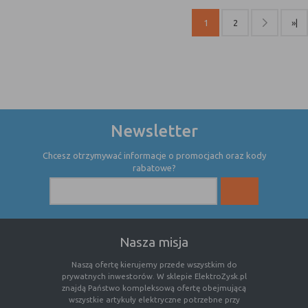
internetowej.
1
2
»|
Newsletter
Chcesz otrzymywać informacje o promocjach oraz kody
rabatowe?
Nasza misja
Naszą ofertę kierujemy przede wszystkim do
prywatnych inwestorów. W sklepie ElektroZysk.pl
znajdą Państwo kompleksową ofertę obejmującą
wszystkie artykuły elektryczne potrzebne przy