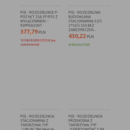
danych osobowych poszczególnych
użytkowników
PCE - ROZDZIELNICE P-
PCE - ROZDZIELNIA
POŻ N/T 25A 3P IP55 Z
BUDOWLANA
WYŁĄCZNIKIEM. -
STACJONARNA 32/5
95PPXA25NT
2*16/5 5GS BEZ
E. Rodzaje cookies ze względu na ingerencję w
ZABEZPIECZEŃ...
377,79
PLN
430,22
prywatność użytkownika:
PLN
15 DNI ROBOCZYCH (na
zamówienie)
W MAGAZYNIE
Rodzaj
Opis
Nieszkodliwe
obejmuje cookies:
- niezbędne do poprawnego działania
witryny
- potrzebne do umożliwienia działania
funkcjonalności witryny, jednak ich
działanie nie ma nic wspólnego ze
śledzeniem użytkownika
Badające
wykorzystywane do śledzenia
użytkowników, jednak nie obejmują
informacji pozwalających zidentyfikować
PCE - ROZDZIELNICA
PCE - ROZDZIELNICA
danych konkretnego użytkownika
STACJONARNA Z
PRZENOŚNA Z
TWORZYWA TYP
TWORZYWA TYP
„LUBLIN” 9M Wejście...
„DZIERŻONIÓW” 12M...