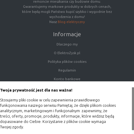
remoncie mieszkania czy budowie domu.
Gwarantujemy markowe produkty w dobrych cenach,
które będą mogli Państwo kupić szybko i wygodnie bez
wychodzenia z domu!
Nasz
Blog elektryczny
Informacje
Dlaczego my
O ElektroZysk.pl
Polityka plików cookies
Regulamin
Konto bankowe
Porady
Twoja prywatność jest dla nas ważna!
Polityka prywatności
Stosujemy pliki cookie w celu zapewnienia prawidłowego
Blog
funkcjonowania naszego serwisu Pamiętaj, że dzięki plikom cookies
analitycznym, marketingowym i funkcjonalnym zapewnimy, że
treści, oferty, promocje, produkty, informacje, które widzisz będą
Zakupy
dopasowane do Ciebie. Korzystanie z plików cookie wymaga
Twojej zgody.
Formy płatności