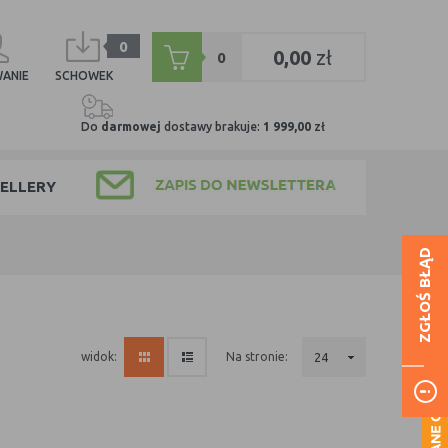
0
0,00
zł
0
ANIE
SCHOWEK
Do
darmowej
dostawy brakuje:
1 999,00
zł
ELLERY
ZGŁOŚ BŁĄD
na stronie:
24
widok: