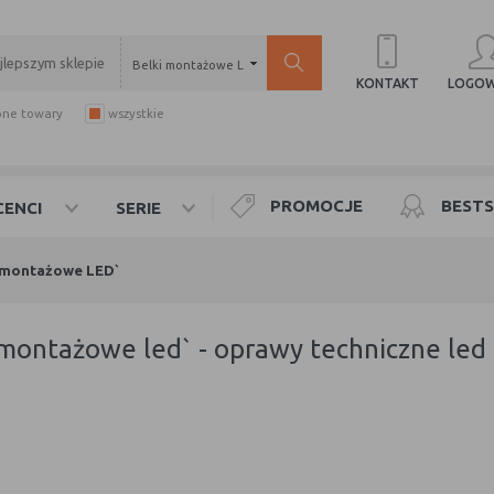
Belki montażowe LED`
LOGOW
KONTAKT
pne towary
wszystkie
PROMOCJE
BESTS
ENCI
SERIE
 montażowe LED`
i montażowe led` - oprawy techniczne led