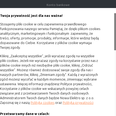
Konfiguracji
umożliwiają ustawienia funkcji i usług
Konto bankowe
serwisu
w serwisie
Porady
Twoja prywatność jest dla nas ważna!
Bezpieczeństwo
umożliwiają weryfikację
Polityka prywatności
i niezawodność
autentyczności oraz optymalizację
Stosujemy pliki cookie w celu zapewnienia prawidłowego
Blog
serwisu
wydajności serwisu
funkcjonowania naszego serwisu Pamiętaj, że dzięki plikom cookies
analitycznym, marketingowym i funkcjonalnym zapewnimy, że
Uwierzytelnianie
umożliwiają informowanie gdy
Zakupy
treści, oferty, promocje, produkty, informacje, które widzisz będą
użytkownik jest zalogowany, dzięki
dopasowane do Ciebie. Korzystanie z plików cookie wymaga
czemu witryna może pokazywać
Twojej zgody.
Formy płatności
odpowiednie informacje i funkcje
Terminy realizacji
Kliknij „Zaakceptuj wszystkie”, jeśli wyrażasz zgodę na wszystkie
Stan sesji
umożliwiają zapisywanie informacji o
pliki cookies. Jeżeli nie wyrażasz zgody na korzystanie przez nas z
Koszty przesyłki
tym, jak użytkownicy korzystają z
plików cookie innych niż niezbędne pliki cookie, kliknij „Odrzuć
witryny. Mogą one dotyczyć najczęściej
wszystkie”. Możesz również dostosować swoje zgody dla nas i
Dostawa
naszych partnerów, kliknij „Zmieniam zgody”. Każdą z wyrażonych
odwiedzanych stron lub ewentualnych
Reklamacje
zgód możesz wycofać w każdym momencie, zmieniając wybrane
komunikatów o błędach
ustawienia. Więcej informacji znajdziesz Polityce prywatności,.
Zwrot towaru
wyświetlanych na niektórych stronach.
Korzystanie z plików cookie we wskazanych powyżej celach
Pliki cookie służące do zapisywania
Kontakt
związane jest z przetwarzaniem Twoich danych osobowych.
tzw. "stanu sesji" pomagają ulepszać
Administratorem Twoich danych będzie Nowa Elektro sp. z o.o.
usługi i zwiększać komfort
Zapoznaj się z naszą
Polityką cookies
oraz
Polityka prywatności
Szybki kontakt
przeglądania stron
Przetwarzamy dane w celach:
693 861 586
Procesy
umożliwiają sprawne działanie samej