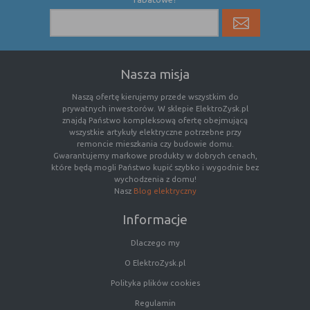
(first party
odwiedzona
cookie)
Cookie
cookie umieszczone przez zewnętrzne
zewnętrzne
podmioty, których komponenty stron
(third-party
zostały wywołane przez właściciela
Nasza misja
cookie)
witryny
Naszą ofertę kierujemy przede wszystkim do
prywatnych inwestorów. W sklepie ElektroZysk.pl
znajdą Państwo kompleksową ofertę obejmującą
Uwaga:
cookie mogą być wywołane przez administratora
wszystkie artykuły elektryczne potrzebne przy
za pomocą skryptów, komponentów, które znajdują się na
remoncie mieszkania czy budowie domu.
serwerach partnera, umiejscowionych w innej lokalizacji –
Gwarantujemy markowe produkty w dobrych cenach,
które będą mogli Państwo kupić szybko i wygodnie bez
innym kraju lub nawet zupełnie innym systemie prawnym.
wychodzenia z domu!
W przypadku wywołania przez administratora witryny
Nasz
Blog elektryczny
komponentów serwisu pochodzących spoza systemu
administratora mogą obowiązywać inne standardowe
Informacje
zasady polityki cookies niż polityka prywatności / cookies
administratora witryny.
Dlaczego my
O ElektroZysk.pl
D. Ze względu na cel jakiemu służą:
Polityka plików cookies
Rodzaj
Opis
Regulamin