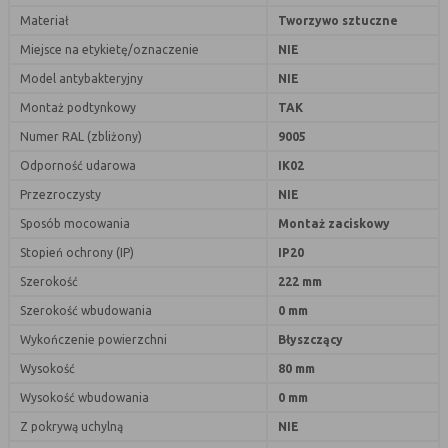
nie powinna uniemożliwić zupełnego
Materiał
Tworzywo sztuczne
krzystania z niej,
Miejsce na etykietę/oznaczenie
NIE
- służą bardzo ważnym funkcjonalnościom
serwisu, ich zablokowanie spowoduje, że
Model antybakteryjny
NIE
wybrane funkcje nie będą działać
Montaż podtynkowy
TAK
prawidłowo.
Numer RAL (zbliżony)
9005
Biznesowe
Umożliwiają realizację modelu
Odporność udarowa
IK02
biznesowego w oparciu o który
udostępniona jest witryna, ich
Przezroczysty
NIE
zablokowanie nie spowoduje
Sposób mocowania
Montaż zaciskowy
niedostępności całości funkcjonalności
serwisu, ale może obniżyć poziom
Stopień ochrony (IP)
IP20
świadczenia usługi ze względu na brak
Szerokość
222 mm
możliwości realizacji przez właściciela
Szerokość wbudowania
0 mm
witryny przychodów subsydiujących
działanie serwisu. Do tej kategorii należą
Wykończenie powierzchni
Błyszczący
np. cookies reklamowe.
Wysokość
80 mm
Wysokość wbudowania
0 mm
B. Ze względu na czas przez jaki cookie będzie
Z pokrywą uchylną
NIE
umieszczone w urządzeniu końcowym użytkownika: