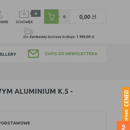
0
0,00
zł
0
ANIE
SCHOWEK
Do
darmowej
dostawy brakuje:
1 999,00
zł
ELLERY
YM ALUMINIUM K.5 -
 PODSTAWOWE