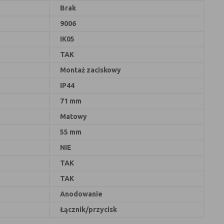
Brak
9006
IK05
TAK
Montaż zaciskowy
IP44
71 mm
Matowy
55 mm
NIE
TAK
TAK
Anodowanie
Łącznik/przycisk