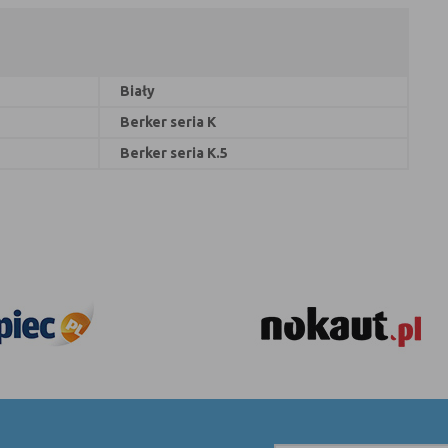
Biały
Berker seria K
Berker seria K.5
ŻNA!