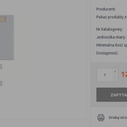
Producent:
Pokaż produkty z 
Nr Katalogowy:
Jednostka miary:
Minimalna ilość 
Dostępność:
+
1
-
ZAPYTA
Drukuj str