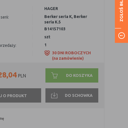
ZGŁOŚ BŁĄD
HAGER
Berker seria K
,
Berker
serii:
seria K.5
B14157103
szt
1
sprzedaży:
30 DNI ROBOCZYCH
(na zamówienie)
28,04
DO KOSZYKA
PLN
DO SCHOWKA
J O PRODUKT
onę