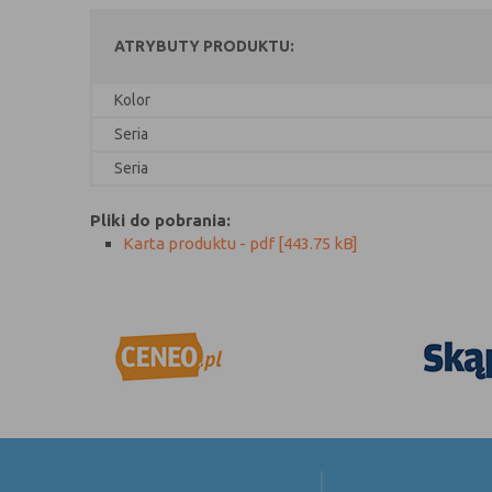
ATRYBUTY PRODUKTU:
Kolor
Seria
Seria
Pliki do pobrania:
Karta produktu - pdf [443.75 kB]
TWOJA PRYWATNOŚĆ JEST DLA NAS WA
POLITYKA PLIKÓW COOKIES
POLITYKA PRYWATNOŚCI