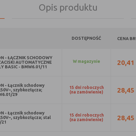
Opis produktu
DOSTĘPNOŚĆ
CENA B
N - ŁĄCZNIK SCHODOWY
20,41
w magazynie
ZACISKI AUTOMATYCZNE
ŁY BASIC - BMW6.01/11
 - Łącznik schodowy
15 dni roboczych
28,45
250V~, szybkozłącza;
(na zamówienie)
W6.01/29
 - Łącznik schodowy
15 dni roboczych
28,45
50V~, szybkozłącza; stal
(na zamówienie)
/21
ŻNA!