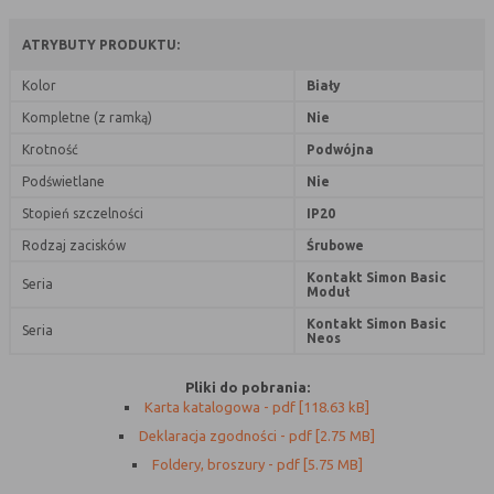
Rodzaj
Opis
ATRYBUTY PRODUKTU:
Cookies
cookie umieszczone na czas korzystania z
Kolor
Biały
tymczasowe
przeglądarki (sesji), zostaje wykasowane
Kompletne (z ramką)
Nie
(session
po jej zamknięciu
cookies)
Krotność
Podwójna
Cookies
nie jest kasowane po zamknięciu
Podświetlane
Nie
stałe
przeglądarki i pozostaje w urządzeniu
Stopień szczelności
IP20
(persistent
użytkownika na określony czas lub bez
Rodzaj zacisków
Śrubowe
cookie)
okresu ważności w zależności od ustawień
właściciela witryny
Kontakt Simon Basic
Seria
Moduł
Kontakt Simon Basic
Seria
Neos
C. Ze względu na pochodzenie – administratora
serwisu, który zarządza cookies:
Pliki do pobrania:
Karta katalogowa - pdf [118.63 kB]
Rodzaj
Opis
Deklaracja zgodności - pdf [2.75 MB]
Cookie
cookie umieszczone bezpośrednio przez
Foldery, broszury - pdf [5.75 MB]
własne
właściciela witryny jaka została