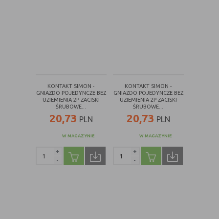
KONTAKT SIMON -
KONTAKT SIMON -
GNIAZDO POJEDYNCZE BEZ
GNIAZDO POJEDYNCZE BEZ
UZIEMIENIA 2P ZACISKI
UZIEMIENIA 2P ZACISKI
ŚRUBOWE...
ŚRUBOWE...
20,73
20,73
PLN
PLN
W MAGAZYNIE
W MAGAZYNIE
+
+
-
-