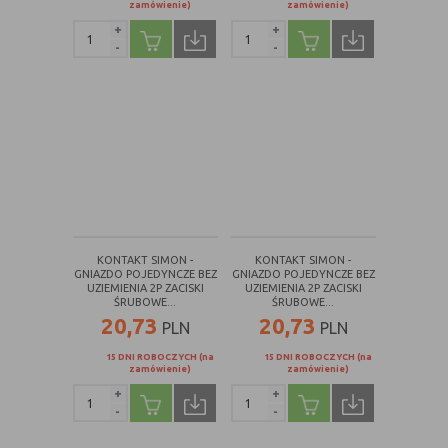
internetowej.
zamówienie)
zamówienie)
+
+
-
-
KONTAKT SIMON -
KONTAKT SIMON -
GNIAZDO POJEDYNCZE BEZ
GNIAZDO POJEDYNCZE BEZ
UZIEMIENIA 2P ZACISKI
UZIEMIENIA 2P ZACISKI
ŚRUBOWE...
ŚRUBOWE...
20,73
20,73
PLN
PLN
15 DNI ROBOCZYCH (na
15 DNI ROBOCZYCH (na
zamówienie)
zamówienie)
+
+
-
-