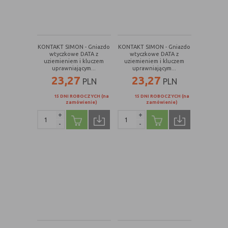
KONTAKT SIMON - Gniazdo
KONTAKT SIMON - Gniazdo
wtyczkowe DATA z
wtyczkowe DATA z
uziemieniem i kluczem
uziemieniem i kluczem
uprawniającym...
uprawniającym...
23,27
23,27
PLN
PLN
15 DNI ROBOCZYCH (na
15 DNI ROBOCZYCH (na
zamówienie)
zamówienie)
+
+
-
-