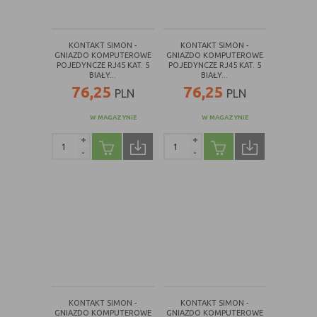
danych osobowych poszczególnych
użytkowników
KONTAKT SIMON -
KONTAKT SIMON -
GNIAZDO KOMPUTEROWE
GNIAZDO KOMPUTEROWE
POJEDYNCZE RJ45 KAT. 5
POJEDYNCZE RJ45 KAT. 5
E. Rodzaje cookies ze względu na ingerencję w
BIAŁY...
BIAŁY...
prywatność użytkownika:
76,25
76,25
PLN
PLN
Rodzaj
Opis
W MAGAZYNIE
W MAGAZYNIE
Nieszkodliwe
obejmuje cookies:
+
+
-
-
- niezbędne do poprawnego działania
witryny
- potrzebne do umożliwienia działania
funkcjonalności witryny, jednak ich
działanie nie ma nic wspólnego ze
śledzeniem użytkownika
Badające
wykorzystywane do śledzenia
użytkowników, jednak nie obejmują
informacji pozwalających zidentyfikować
danych konkretnego użytkownika
KONTAKT SIMON -
KONTAKT SIMON -
GNIAZDO KOMPUTEROWE
GNIAZDO KOMPUTEROWE