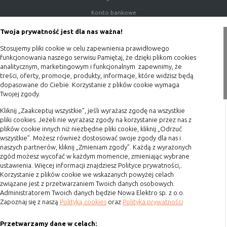
Konto bankowe
Porady
Twoja prywatność jest dla nas ważna!
Polityka prywatności
Stosujemy pliki cookie w celu zapewnienia prawidłowego
Blog
funkcjonowania naszego serwisu Pamiętaj, że dzięki plikom cookies
analitycznym, marketingowym i funkcjonalnym zapewnimy, że
treści, oferty, promocje, produkty, informacje, które widzisz będą
Zakupy
dopasowane do Ciebie. Korzystanie z plików cookie wymaga
Twojej zgody.
Formy płatności
Kliknij „Zaakceptuj wszystkie”, jeśli wyrażasz zgodę na wszystkie
Terminy realizacji
pliki cookies. Jeżeli nie wyrażasz zgody na korzystanie przez nas z
Koszty przesyłki
plików cookie innych niż niezbędne pliki cookie, kliknij „Odrzuć
wszystkie”. Możesz również dostosować swoje zgody dla nas i
Dostawa
naszych partnerów, kliknij „Zmieniam zgody”. Każdą z wyrażonych
Reklamacje
zgód możesz wycofać w każdym momencie, zmieniając wybrane
ustawienia. Więcej informacji znajdziesz Polityce prywatności,.
Zwrot towaru
Korzystanie z plików cookie we wskazanych powyżej celach
związane jest z przetwarzaniem Twoich danych osobowych.
Kontakt
Administratorem Twoich danych będzie Nowa Elektro sp. z o.o.
Zapoznaj się z naszą
Polityką cookies
oraz
Polityka prywatności
Szybki kontakt
Przetwarzamy dane w celach: