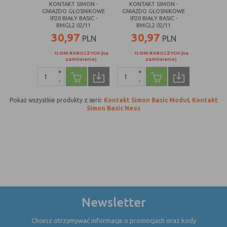
KONTAKT SIMON -
KONTAKT SIMON -
GNIAZDO GŁOSNIKOWE
GNIAZDO GŁOSNIKOWE
IP20 BIAŁY BASIC -
IP20 BIAŁY BASIC -
BMGL2.02/11
BMGL2.02/11
30,97
30,97
PLN
PLN
15 DNI ROBOCZYCH (na
15 DNI ROBOCZYCH (na
zamówienie)
zamówienie)
+
+
-
-
Pokaż wszystkie produkty z serii:
Kontakt Simon Basic Moduł
,
Kontakt
Simon Basic Neos
Newsletter
Chcesz otrzymywać informacje o promocjach oraz kody