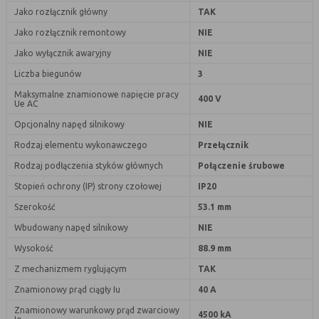
(first party
odwiedzona
Jako rozłącznik główny
TAK
cookie)
Jako rozłącznik remontowy
NIE
Cookie
cookie umieszczone przez zewnętrzne
zewnętrzne
podmioty, których komponenty stron
Jako wyłącznik awaryjny
NIE
(third-party
zostały wywołane przez właściciela
Liczba biegunów
3
cookie)
witryny
Maksymalne znamionowe napięcie pracy
400 V
Ue AC
Opcjonalny napęd silnikowy
NIE
Uwaga:
cookie mogą być wywołane przez administratora
za pomocą skryptów, komponentów, które znajdują się na
Rodzaj elementu wykonawczego
Przełącznik
serwerach partnera, umiejscowionych w innej lokalizacji –
Rodzaj podłączenia styków głównych
Połączenie śrubowe
innym kraju lub nawet zupełnie innym systemie prawnym.
Stopień ochrony (IP) strony czołowej
IP20
W przypadku wywołania przez administratora witryny
komponentów serwisu pochodzących spoza systemu
Szerokość
53.1 mm
administratora mogą obowiązywać inne standardowe
Wbudowany napęd silnikowy
NIE
zasady polityki cookies niż polityka prywatności / cookies
administratora witryny.
Wysokość
88.9 mm
Z mechanizmem ryglującym
TAK
D. Ze względu na cel jakiemu służą:
Znamionowy prąd ciągły Iu
40 A
Rodzaj
Opis
Znamionowy warunkowy prąd zwarciowy
4500 kA