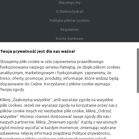
Dlaczego my
danych osobowych poszczególnych
użytkowników
O ElektroZysk.pl
Polityka plików cookies
Regulamin
E. Rodzaje cookies ze względu na ingerencję w
prywatność użytkownika:
Konto bankowe
Porady
Twoja prywatność jest dla nas ważna!
Rodzaj
Opis
Polityka prywatności
Nieszkodliwe
obejmuje cookies:
Stosujemy pliki cookie w celu zapewnienia prawidłowego
Blog
funkcjonowania naszego serwisu Pamiętaj, że dzięki plikom cookies
- niezbędne do poprawnego działania
analitycznym, marketingowym i funkcjonalnym zapewnimy, że
witryny
Zakupy
treści, oferty, promocje, produkty, informacje, które widzisz będą
- potrzebne do umożliwienia działania
dopasowane do Ciebie. Korzystanie z plików cookie wymaga
funkcjonalności witryny, jednak ich
Twojej zgody.
Formy płatności
działanie nie ma nic wspólnego ze
Terminy realizacji
Kliknij „Zaakceptuj wszystkie”, jeśli wyrażasz zgodę na wszystkie
śledzeniem użytkownika
pliki cookies. Jeżeli nie wyrażasz zgody na korzystanie przez nas z
Koszty przesyłki
Badające
wykorzystywane do śledzenia
plików cookie innych niż niezbędne pliki cookie, kliknij „Odrzuć
użytkowników, jednak nie obejmują
wszystkie”. Możesz również dostosować swoje zgody dla nas i
Dostawa
naszych partnerów, kliknij „Zmieniam zgody”. Każdą z wyrażonych
informacji pozwalających zidentyfikować
Reklamacje
zgód możesz wycofać w każdym momencie, zmieniając wybrane
danych konkretnego użytkownika
ustawienia. Więcej informacji znajdziesz Polityce prywatności,.
Zwrot towaru
Korzystanie z plików cookie we wskazanych powyżej celach