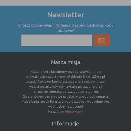
witryny oraz dostępnych na niej funkcji
Newsletter
Reklamy
umożliwiają wyświetlanie reklam,
które są bardziej interesujące dla
Chcesz otrzymywać informacje o promocjach oraz kody
użytkowników, a jednocześnie
rabatowe?
bardziej wartościowe dla wydawców i
reklamodawców, personalizować
reklamy, mogą być używane również
do wyświetlania reklam poza stronami
witryny (domeny)
Nasza misja
Lokalizacja
umożliwiają dostosowanie
wyświetlanych informacji do
Naszą ofertę kierujemy przede wszystkim do
prywatnych inwestorów. W sklepie ElektroZysk.pl
lokalizacji użytkownika
znajdą Państwo kompleksową ofertę obejmującą
Analizy i
umożliwiają właścicielom witryn lepiej
wszystkie artykuły elektryczne potrzebne przy
remoncie mieszkania czy budowie domu.
badania,
zrozumieć preferencje ich
Gwarantujemy markowe produkty w dobrych cenach,
audyt
użytkowników i poprzez analizę
które będą mogli Państwo kupić szybko i wygodnie bez
oglądalności
ulepszać i rozwijać produkty i usługi.
wychodzenia z domu!
Zazwyczaj właściciel witryny lub firma
Nasz
Blog elektryczny
badawcza zbiera anonimowo
Informacje
informacje i przetwarza dane na
temat trendów bez identyfikowania