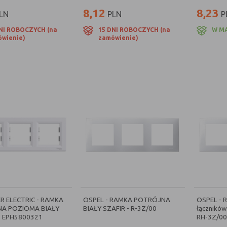
8,12
8,23
LN
PLN
P
NI ROBOCZYCH (na
15 DNI ROBOCZYCH (na
W M
wienie)
zamówienie)
R ELECTRIC - RAMKA
OSPEL - RAMKA POTRÓJNA
OSPEL - R
A POZIOMA BIAŁY
BIAŁY SZAFIR - R-3Z/00
łączników
- EPH5800321
RH-3Z/00