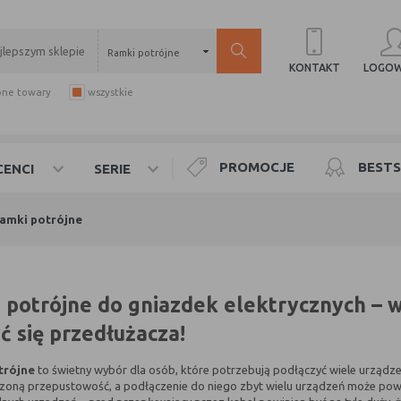
Ramki potrójne
LOGOW
KONTAKT
pne towary
wszystkie
PROMOCJE
BESTS
ENCI
SERIE
amki potrójne
 potrójne do gniazdek elektrycznych – w
ć się przedłużacza!
trójne
to świetny wybór dla osób, które potrzebują podłączyć wiele urządze
zoną przepustowość, a podłączenie do niego zbyt wielu urządzeń może pow