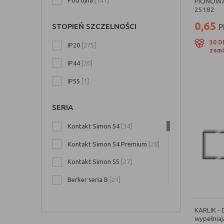
PIONOWA
Grafit
[3]
25182
Brązowy
[3]
0,65
STOPIEŃ SZCZELNOŚCI
P
Stal Inox
[3]
30 D
IP20
[275]
zamó
Tytan
[3]
IP44
[20]
Stal Inox
[3]
IP55
[1]
Perłowy
[3]
SERIA
Czarny Mat
[3]
Kontakt Simon 54
[34]
Pomarańczowy
[2]
Kontakt Simon 54 Premium
[28]
Popielaty
[2]
Kontakt Simon 55
[27]
Złoty Mat
[2]
Berker seria B
[21]
Brąz Mat
[2]
Kontakt Simon 82
[18]
Satynowy
[2]
KARLIK -
Kontakt Simon 82 Detail
[16]
wypełniaj
Złoty Metalik
[2]