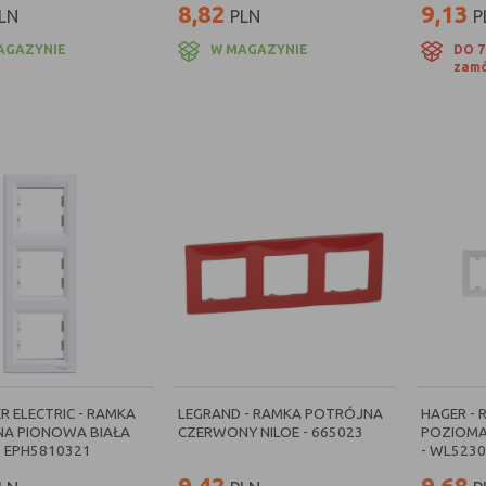
8,82
9,13
LN
PLN
P
AGAZYNIE
W MAGAZYNIE
DO 7
zamó
R ELECTRIC - RAMKA
LEGRAND - RAMKA POTRÓJNA
HAGER -
A PIONOWA BIAŁA
CZERWONY NILOE - 665023
POZIOMA
- EPH5810321
- WL5230
9,42
9,68