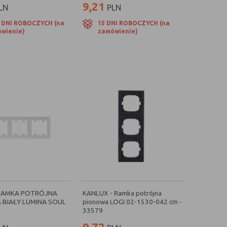
9,21
LN
PLN
 DNI ROBOCZYCH (na
15 DNI ROBOCZYCH (na
wienie)
zamówienie)
 RAMKA POTRÓJNA
KANLUX - Ramka potrójna
 BIAŁY LUMINA SOUL
pionowa LOGI 02-1530-042 cm -
33579
9,72