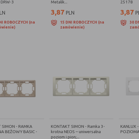
11DRW-3
Metalik...
25178
3,87
3,87
LN
PLN
P
NI ROBOCZYCH (na
15 DNI ROBOCZYCH (na
30 D
wienie)
zamówienie)
zamó
 SIMON - RAMKA
KONTAKT SIMON - Ramka 3-
KANLUX 
A BEŻOWY BASIC -
krotna NEOS – uniwersalna
POZIOMA 
poziom i pion;...