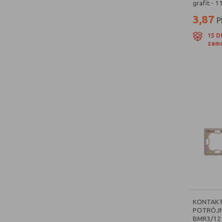
grafit - 
Kontakt Simon 54 Nature
[16]
Aluminium Szczotkowane
[2]
3,87
P
Ospel Sonata
[15]
Biały Mat
[2]
15 D
zamó
Ospel Impresja
[14]
Czarny Metalik
[2]
Berker seria R.1
[14]
Złoty
[1]
Hager Lumina passion
[14]
Biały/Srebro
[1]
Legrand Valena Life
[12]
Chrom
[1]
Schneider Asfora
[11]
Metalic
[1]
Berker seria B.7
[11]
Zielony
[1]
Ospel Aria
[10]
Kakaowy
[1]
Berker seria B.3
[10]
Dąb
[1]
Legrand Niloe Step
[10]
Inox
[1]
KONTAKT
Berker B.Kwadrat
[9]
Ciemna Stal
[1]
POTRÓJN
BMR3/12
Kontakt Simon 100
[9]