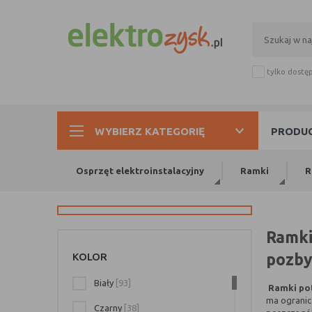
tylko dostę
WYBIERZ KATEGORIĘ
PRODUC
Osprzęt elektroinstalacyjny
Ramki
R
Ramki
KOLOR
pozby
Biały
[93]
Ramki po
ma ogranic
Czarny
[38]