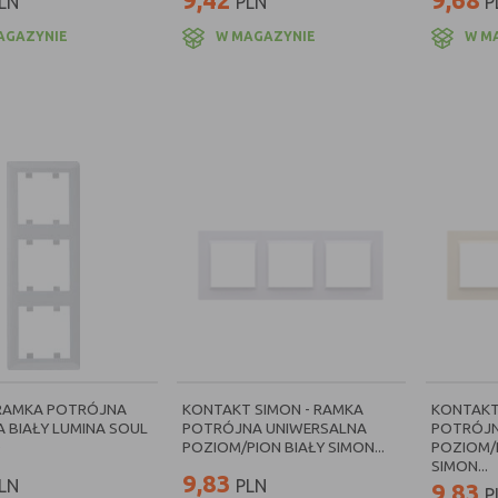
LN
PLN
P
AGAZYNIE
W MAGAZYNIE
W M
 RAMKA POTRÓJNA
KONTAKT SIMON - RAMKA
KONTAKT
 BIAŁY LUMINA SOUL
POTRÓJNA UNIWERSALNA
POTRÓJN
0
POZIOM/PION BIAŁY SIMON...
POZIOM/
SIMON...
9,83
LN
PLN
9,83
P