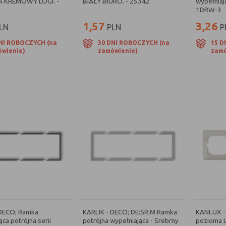
 KREMOWY LOGI. -
BIAŁY BIURO. - 25342
wypełniają
1DRW-3
1,57
3,26
LN
PLN
P
NI ROBOCZYCH (na
30 DNI ROBOCZYCH (na
15 D
wienie)
zamówienie)
zamó
 DECO; Ramka
KARLIK - DECO; DE:SR.M Ramka
KANLUX -
ąca potrójna serii
potrójna wypełniająca - Srebrny
pozioma L