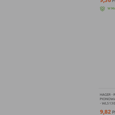
P
Hager Lumina 2
[2]
W M
Hager Lumina soul
[2]
Berker seria Q.3
[2]
Ospel Gazela Moduł
[1]
Ospel Sonata Stal Inox
[1]
KOS Vena
[1]
Elektro Plast Sentia
[1]
Ospel Sonata Nowe Srebro
[1]
Elektro Plast Carla
[1]
Berker seria R.classic
[1]
HAGER -
PIONOWA
Ospel Gazela
[1]
- WL513
Legrand Soliroc
[1]
9,82
P