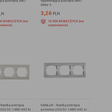
ca potrójna, beż -
wypełniająca potrójna serii -
DRW-3
3,26
LN
PLN
NI ROBOCZYCH (na
15 DNI ROBOCZYCH (na
wienie)
zamówienie)
 Ramka potrójna
KANLUX - Ramka potrójna
OGI 02-1480-003 kr -
pozioma LOGI 02-1480-043 sr -