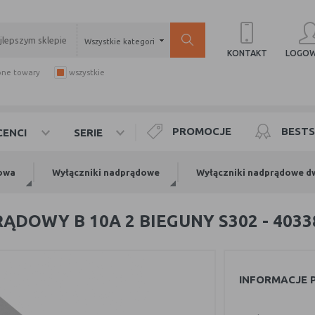
Wszystkie kategorie
LOGOW
KONTAKT
pne towary
wszystkie
PROMOCJE
BESTS
ENCI
SERIE
owa
Wyłączniki nadprądowe
Wyłączniki nadprądowe 
DOWY B 10A 2 BIEGUNY S302 - 4033
INFORMACJE