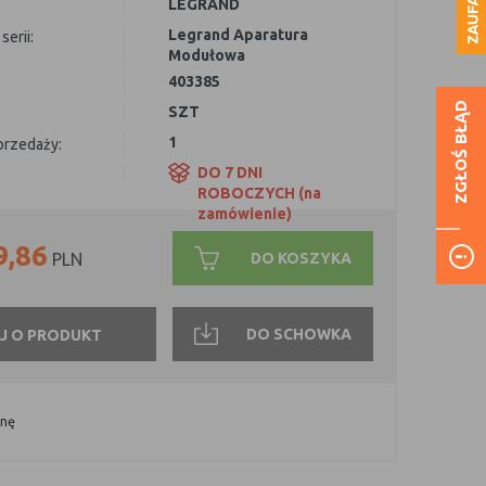
LEGRAND
Legrand Aparatura
serii:
Modułowa
403385
ZGŁOŚ BŁĄD
SZT
1
sprzedaży:
DO 7 DNI
ROBOCZYCH (na
zamówienie)
9,86
DO KOSZYKA
PLN
DO SCHOWKA
J O PRODUKT
onę