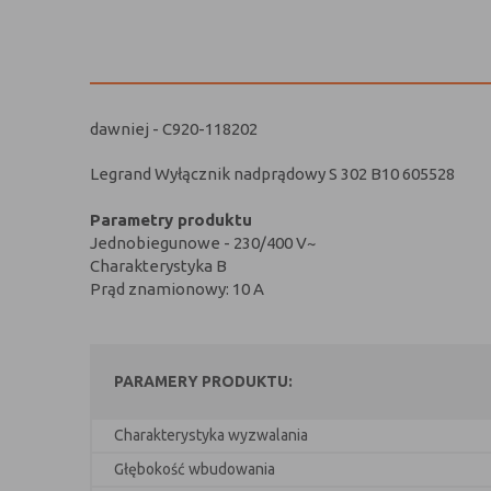
dawniej - C920-118202
Legrand Wyłącznik nadprądowy
S 302 B10
605528
Parametry produktu
Jednobiegunowe - 230/400 V~
Charakterystyka B
Prąd znamionowy: 10 A
PARAMERY PRODUKTU:
Charakterystyka wyzwalania
Głębokość wbudowania