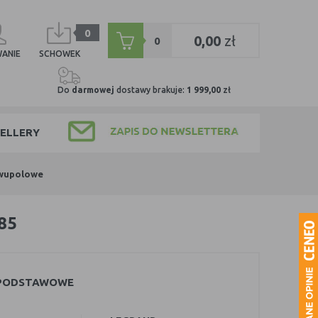
0
0,00
zł
0
ANIE
SCHOWEK
Do
darmowej
dostawy brakuje:
1 999,00
zł
ELLERY
dwupolowe
85
 PODSTAWOWE