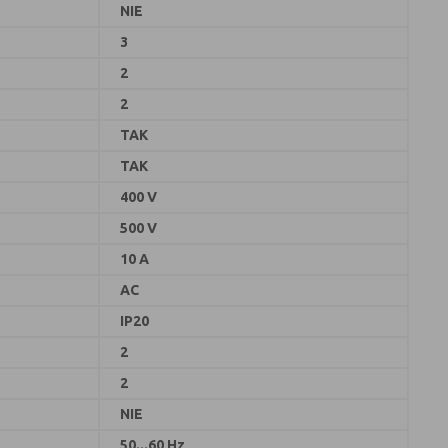
NIE
3
2
2
TAK
TAK
400 V
500 V
10 A
AC
IP20
2
2
NIE
50...60 Hz