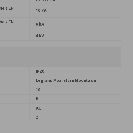
ie z EN
10 kA
ie z EN
6 kA
4 kV
IP20
Legrand Aparatura Modułowa
10
B
AC
2