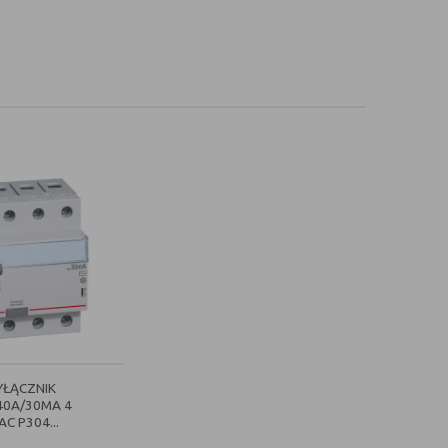
YŁĄCZNIK
40A/30MA 4
C P304...