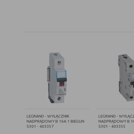
LEGRAND - WYŁĄCZNIK
LEGRAND - WYŁĄC
NADPRĄDOWY B 16A 1 BIEGUN
NADPRĄDOWY B 10
S301 - 403357
S301 - 403355