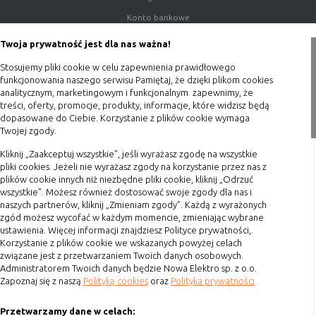
Konfiguracji
umożliwiają ustawienia funkcji i usług
Konto bankowe
serwisu
w serwisie
Porady
Twoja prywatność jest dla nas ważna!
Bezpieczeństwo
umożliwiają weryfikację
Polityka prywatności
i niezawodność
autentyczności oraz optymalizację
Stosujemy pliki cookie w celu zapewnienia prawidłowego
serwisu
wydajności serwisu
Blog
funkcjonowania naszego serwisu Pamiętaj, że dzięki plikom cookies
analitycznym, marketingowym i funkcjonalnym zapewnimy, że
Uwierzytelnianie
umożliwiają informowanie gdy
treści, oferty, promocje, produkty, informacje, które widzisz będą
Zakupy
użytkownik jest zalogowany, dzięki
dopasowane do Ciebie. Korzystanie z plików cookie wymaga
czemu witryna może pokazywać
Twojej zgody.
Formy płatności
odpowiednie informacje i funkcje
Kliknij „Zaakceptuj wszystkie”, jeśli wyrażasz zgodę na wszystkie
Terminy realizacji
Stan sesji
umożliwiają zapisywanie informacji o
pliki cookies. Jeżeli nie wyrażasz zgody na korzystanie przez nas z
Koszty przesyłki
tym, jak użytkownicy korzystają z
plików cookie innych niż niezbędne pliki cookie, kliknij „Odrzuć
witryny. Mogą one dotyczyć najczęściej
wszystkie”. Możesz również dostosować swoje zgody dla nas i
Dostawa
naszych partnerów, kliknij „Zmieniam zgody”. Każdą z wyrażonych
odwiedzanych stron lub ewentualnych
Reklamacje
zgód możesz wycofać w każdym momencie, zmieniając wybrane
komunikatów o błędach
ustawienia. Więcej informacji znajdziesz Polityce prywatności,.
wyświetlanych na niektórych stronach.
Zwrot towaru
Korzystanie z plików cookie we wskazanych powyżej celach
Pliki cookie służące do zapisywania
związane jest z przetwarzaniem Twoich danych osobowych.
Kontakt
tzw. "stanu sesji" pomagają ulepszać
Administratorem Twoich danych będzie Nowa Elektro sp. z o.o.
usługi i zwiększać komfort
Zapoznaj się z naszą
Polityką cookies
oraz
Polityka prywatności
Szybki kontakt
przeglądania stron
Przetwarzamy dane w celach:
Procesy
umożliwiają sprawne działanie samej