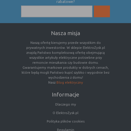
(first party
odwiedzona
rabatowe?
cookie)
Cookie
cookie umieszczone przez zewnętrzne
zewnętrzne
podmioty, których komponenty stron
(third-party
zostały wywołane przez właściciela
Nasza misja
cookie)
witryny
Naszą ofertę kierujemy przede wszystkim do
prywatnych inwestorów. W sklepie ElektroZysk.pl
Uwaga:
cookie mogą być wywołane przez administratora
znajdą Państwo kompleksową ofertę obejmującą
wszystkie artykuły elektryczne potrzebne przy
za pomocą skryptów, komponentów, które znajdują się na
remoncie mieszkania czy budowie domu.
serwerach partnera, umiejscowionych w innej lokalizacji –
Gwarantujemy markowe produkty w dobrych cenach,
innym kraju lub nawet zupełnie innym systemie prawnym.
które będą mogli Państwo kupić szybko i wygodnie bez
W przypadku wywołania przez administratora witryny
wychodzenia z domu!
Nasz
Blog elektryczny
komponentów serwisu pochodzących spoza systemu
administratora mogą obowiązywać inne standardowe
Informacje
zasady polityki cookies niż polityka prywatności / cookies
administratora witryny.
Dlaczego my
O ElektroZysk.pl
D. Ze względu na cel jakiemu służą:
Polityka plików cookies
Rodzaj
Opis
Regulamin