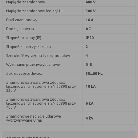
Napięcie znamionowe
400 V
nie powinna uniemożliwić zupełnego
krzystania z niej,
Napięcie znamionowe izolacji Ui
500 V
- służą bardzo ważnym funkcjonalnościom
Prąd znamionowy
16 A
serwisu, ich zablokowanie spowoduje, że
Rodzaj napięcia
AC
wybrane funkcje nie będą działać
prawidłowo.
Stopień ochrony (IP)
IP20
Biznesowe
Umożliwiają realizację modelu
Stopień zanieczyszczenia
2
biznesowego w oparciu o który
Szerokość wyrażona liczbą modułów
4
udostępniona jest witryna, ich
zablokowanie nie spowoduje
Wykonanie przeciwwybuchowe
NIE
niedostępności całości funkcjonalności
Zakres częstotliwości
50...60 Hz
serwisu, ale może obniżyć poziom
Znamionowa zwarciowa zdolność
świadczenia usługi ze względu na brak
łączeniowa Icn zgodnie z EN 60898 przy
10 kA
możliwości realizacji przez właściciela
230 V
witryny przychodów subsydiujących
Znamionowa zwarciowa zdolność
działanie serwisu. Do tej kategorii należą
łączeniowa Icn zgodnie z EN 60898 przy
6 kA
400 V
np. cookies reklamowe.
Znamionowe napięcie udarowe
4 kV
wytrzymywane Uimp
B. Ze względu na czas przez jaki cookie będzie
umieszczone w urządzeniu końcowym użytkownika: