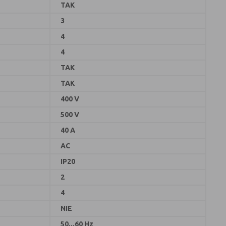
TAK
3
4
4
TAK
TAK
400 V
500 V
40 A
AC
IP20
2
4
NIE
50...60 Hz