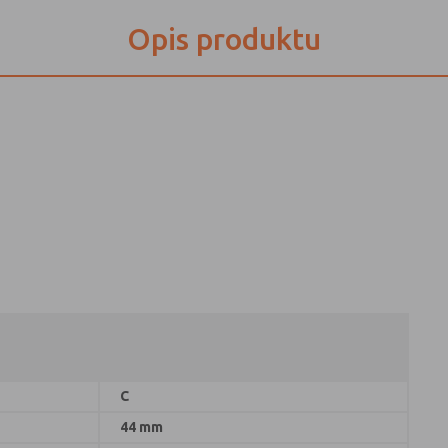
Opis produktu
C
44 mm