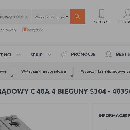
Wszystkie kategorie
LOGOW
KONTAKT
pne towary
wszystkie
PROMOCJE
BESTS
ENCI
SERIE
owa
Wyłączniki nadprądowe
Wyłączniki nadprądowe c
DOWY C 40A 4 BIEGUNY S304 - 4035
INFORMACJE