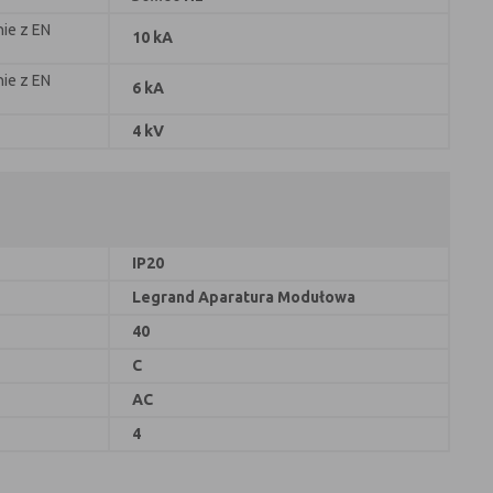
ie z EN
10 kA
ie z EN
6 kA
4 kV
IP20
Legrand Aparatura Modułowa
40
C
AC
4