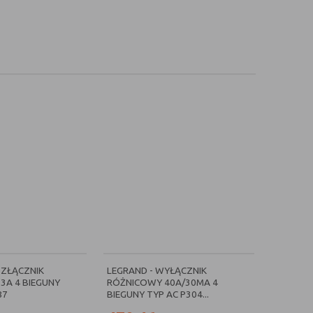
OZŁĄCZNIK
LEGRAND - WYŁĄCZNIK
3A 4 BIEGUNY
RÓŻNICOWY 40A/30MA 4
87
BIEGUNY TYP AC P304...