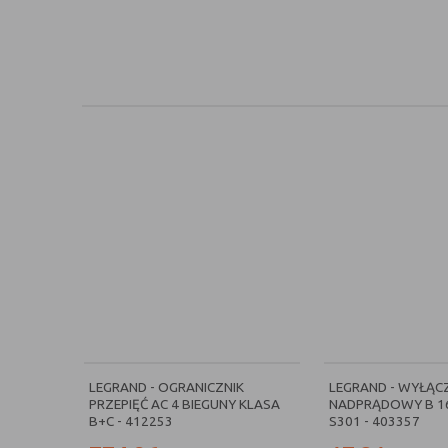
LEGRAND - OGRANICZNIK
LEGRAND - WYŁĄC
PRZEPIĘĆ AC 4 BIEGUNY KLASA
NADPRĄDOWY B 16
B+C - 412253
S301 - 403357