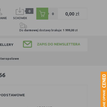
0
0,00
zł
0
ANIE
SCHOWEK
Do
darmowej
dostawy brakuje:
1 999,00
zł
ELLERY
zteropolowe
66
 PODSTAWOWE