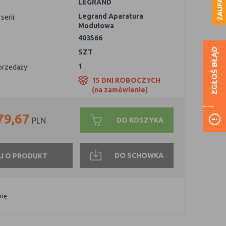
LEGRAND
Legrand Aparatura
serii:
Modułowa
403566
ZGŁOŚ BŁĄD
SZT
1
sprzedaży:
15 DNI ROBOCZYCH
(na zamówienie)
79,67
DO KOSZYKA
PLN
DO SCHOWKA
J O PRODUKT
onę