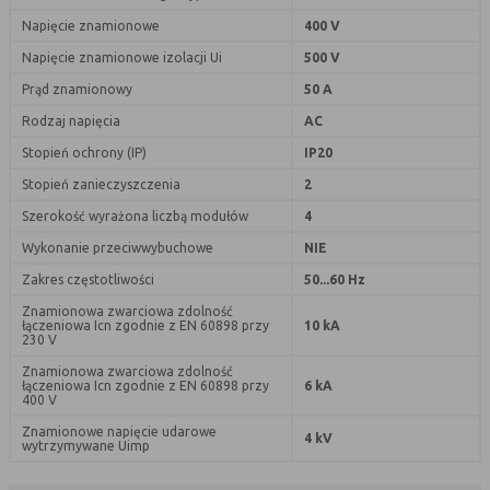
nie powinna uniemożliwić zupełnego
Napięcie znamionowe
400 V
krzystania z niej,
Napięcie znamionowe izolacji Ui
500 V
- służą bardzo ważnym funkcjonalnościom
serwisu, ich zablokowanie spowoduje, że
Prąd znamionowy
50 A
wybrane funkcje nie będą działać
Rodzaj napięcia
AC
prawidłowo.
Stopień ochrony (IP)
IP20
Biznesowe
Umożliwiają realizację modelu
biznesowego w oparciu o który
Stopień zanieczyszczenia
2
udostępniona jest witryna, ich
Szerokość wyrażona liczbą modułów
4
zablokowanie nie spowoduje
Wykonanie przeciwwybuchowe
NIE
niedostępności całości funkcjonalności
serwisu, ale może obniżyć poziom
Zakres częstotliwości
50...60 Hz
świadczenia usługi ze względu na brak
Znamionowa zwarciowa zdolność
możliwości realizacji przez właściciela
łączeniowa Icn zgodnie z EN 60898 przy
10 kA
230 V
witryny przychodów subsydiujących
działanie serwisu. Do tej kategorii należą
Znamionowa zwarciowa zdolność
łączeniowa Icn zgodnie z EN 60898 przy
6 kA
np. cookies reklamowe.
400 V
Znamionowe napięcie udarowe
4 kV
wytrzymywane Uimp
B. Ze względu na czas przez jaki cookie będzie
umieszczone w urządzeniu końcowym użytkownika: