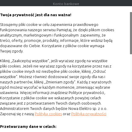
Konto bankowe
Konfiguracji
umożliwiają ustawienia funkcji i usług
serwisu
w serwisie
Porady
Twoja prywatność jest dla nas ważna!
Bezpieczeństwo
umożliwiają weryfikację
Polityka prywatności
Stosujemy pliki cookie w celu zapewnienia prawidłowego
i niezawodność
autentyczności oraz optymalizację
Blog
funkcjonowania naszego serwisu Pamiętaj, że dzięki plikom cookies
serwisu
wydajności serwisu
analitycznym, marketingowym i funkcjonalnym zapewnimy, że
Uwierzytelnianie
umożliwiają informowanie gdy
treści, oferty, promocje, produkty, informacje, które widzisz będą
Zakupy
dopasowane do Ciebie. Korzystanie z plików cookie wymaga
użytkownik jest zalogowany, dzięki
Twojej zgody.
czemu witryna może pokazywać
Formy płatności
odpowiednie informacje i funkcje
Kliknij „Zaakceptuj wszystkie”, jeśli wyrażasz zgodę na wszystkie
Terminy realizacji
pliki cookies. Jeżeli nie wyrażasz zgody na korzystanie przez nas z
Stan sesji
umożliwiają zapisywanie informacji o
Koszty przesyłki
plików cookie innych niż niezbędne pliki cookie, kliknij „Odrzuć
tym, jak użytkownicy korzystają z
wszystkie”. Możesz również dostosować swoje zgody dla nas i
Dostawa
witryny. Mogą one dotyczyć najczęściej
naszych partnerów, kliknij „Zmieniam zgody”. Każdą z wyrażonych
odwiedzanych stron lub ewentualnych
Reklamacje
zgód możesz wycofać w każdym momencie, zmieniając wybrane
komunikatów o błędach
ustawienia. Więcej informacji znajdziesz Polityce prywatności,.
Zwrot towaru
Korzystanie z plików cookie we wskazanych powyżej celach
wyświetlanych na niektórych stronach.
związane jest z przetwarzaniem Twoich danych osobowych.
Kontakt
Pliki cookie służące do zapisywania
Administratorem Twoich danych będzie Nowa Elektro sp. z o.o.
tzw. "stanu sesji" pomagają ulepszać
Zapoznaj się z naszą
Polityką cookies
oraz
Polityka prywatności
Szybki kontakt
usługi i zwiększać komfort
przeglądania stron
Przetwarzamy dane w celach:
693 861 586
Procesy
umożliwiają sprawne działanie samej