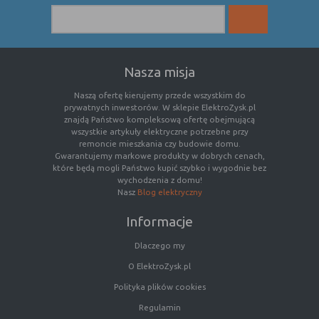
(first party
odwiedzona
cookie)
Cookie
cookie umieszczone przez zewnętrzne
zewnętrzne
podmioty, których komponenty stron
(third-party
zostały wywołane przez właściciela
Nasza misja
cookie)
witryny
Naszą ofertę kierujemy przede wszystkim do
prywatnych inwestorów. W sklepie ElektroZysk.pl
znajdą Państwo kompleksową ofertę obejmującą
Uwaga:
cookie mogą być wywołane przez administratora
wszystkie artykuły elektryczne potrzebne przy
za pomocą skryptów, komponentów, które znajdują się na
remoncie mieszkania czy budowie domu.
Gwarantujemy markowe produkty w dobrych cenach,
serwerach partnera, umiejscowionych w innej lokalizacji –
które będą mogli Państwo kupić szybko i wygodnie bez
innym kraju lub nawet zupełnie innym systemie prawnym.
wychodzenia z domu!
W przypadku wywołania przez administratora witryny
Nasz
Blog elektryczny
komponentów serwisu pochodzących spoza systemu
administratora mogą obowiązywać inne standardowe
Informacje
zasady polityki cookies niż polityka prywatności / cookies
Dlaczego my
administratora witryny.
O ElektroZysk.pl
D. Ze względu na cel jakiemu służą:
Polityka plików cookies
Regulamin
Rodzaj
Opis