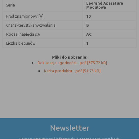
Legrand Aparatura
Seria
Modułowa
Rodzaj
Opis
Prąd znamionowy [A]
10
Cookies
cookie umieszczone na czas korzystania z
Charakterystyka wyzwalania
B
tymczasowe
przeglądarki (sesji), zostaje wykasowane
Rodzaj napięcia s%
AC
(session
po jej zamknięciu
cookies)
Liczba biegunów
1
Cookies
nie jest kasowane po zamknięciu
stałe
przeglądarki i pozostaje w urządzeniu
Pliki do pobrania:
Deklaracja zgodności - pdf [375.72 kB]
(persistent
użytkownika na określony czas lub bez
cookie)
okresu ważności w zależności od ustawień
Karta produktu - pdf [51.73 kB]
właściciela witryny
C. Ze względu na pochodzenie – administratora
serwisu, który zarządza cookies:
Rodzaj
Opis
Newsletter
Cookie
cookie umieszczone bezpośrednio przez
własne
właściciela witryny jaka została