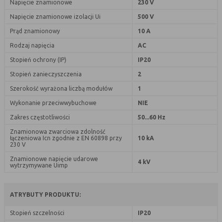
Napięcie znamionowe
230 V
nie powinna uniemożliwić zupełnego
krzystania z niej,
Napięcie znamionowe izolacji Ui
500 V
- służą bardzo ważnym funkcjonalnościom
Prąd znamionowy
10 A
serwisu, ich zablokowanie spowoduje, że
Rodzaj napięcia
AC
wybrane funkcje nie będą działać
prawidłowo.
Stopień ochrony (IP)
IP20
Biznesowe
Umożliwiają realizację modelu
Stopień zanieczyszczenia
2
biznesowego w oparciu o który
Szerokość wyrażona liczbą modułów
1
udostępniona jest witryna, ich
Wykonanie przeciwwybuchowe
NIE
zablokowanie nie spowoduje
niedostępności całości funkcjonalności
Zakres częstotliwości
50...60 Hz
serwisu, ale może obniżyć poziom
Znamionowa zwarciowa zdolność
świadczenia usługi ze względu na brak
łączeniowa Icn zgodnie z EN 60898 przy
10 kA
230 V
możliwości realizacji przez właściciela
witryny przychodów subsydiujących
Znamionowe napięcie udarowe
4 kV
wytrzymywane Uimp
działanie serwisu. Do tej kategorii należą
np. cookies reklamowe.
ATRYBUTY PRODUKTU:
B. Ze względu na czas przez jaki cookie będzie
Stopień szczelności
IP20
umieszczone w urządzeniu końcowym użytkownika: