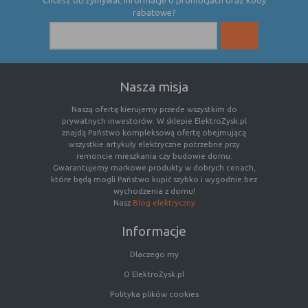
Chcesz otrzymywać informacje o promocjach oraz kody
(first party
odwiedzona
rabatowe?
cookie)
Cookie
cookie umieszczone przez zewnętrzne
zewnętrzne
podmioty, których komponenty stron
(third-party
zostały wywołane przez właściciela
cookie)
witryny
Nasza misja
Naszą ofertę kierujemy przede wszystkim do
prywatnych inwestorów. W sklepie ElektroZysk.pl
Uwaga:
cookie mogą być wywołane przez administratora
znajdą Państwo kompleksową ofertę obejmującą
za pomocą skryptów, komponentów, które znajdują się na
wszystkie artykuły elektryczne potrzebne przy
serwerach partnera, umiejscowionych w innej lokalizacji –
remoncie mieszkania czy budowie domu.
innym kraju lub nawet zupełnie innym systemie prawnym.
Gwarantujemy markowe produkty w dobrych cenach,
które będą mogli Państwo kupić szybko i wygodnie bez
W przypadku wywołania przez administratora witryny
wychodzenia z domu!
komponentów serwisu pochodzących spoza systemu
Nasz
Blog elektryczny
administratora mogą obowiązywać inne standardowe
zasady polityki cookies niż polityka prywatności / cookies
Informacje
administratora witryny.
Dlaczego my
D. Ze względu na cel jakiemu służą:
O ElektroZysk.pl
Polityka plików cookies
Rodzaj
Opis