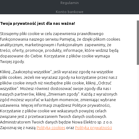
Regulamin
Konfiguracji
umożliwiają ustawienia funkcji i usług
serwisu
w serwisie
Konto bankowe
Bezpieczeństwo
umożliwiają weryfikację
Porady
Twoja prywatność jest dla nas ważna!
i niezawodność
autentyczności oraz optymalizację
Polityka prywatności
serwisu
wydajności serwisu
Stosujemy pliki cookie w celu zapewnienia prawidłowego
Blog
funkcjonowania naszego serwisu Pamiętaj, że dzięki plikom cookies
Uwierzytelnianie
umożliwiają informowanie gdy
analitycznym, marketingowym i funkcjonalnym zapewnimy, że
użytkownik jest zalogowany, dzięki
treści, oferty, promocje, produkty, informacje, które widzisz będą
Zakupy
czemu witryna może pokazywać
dopasowane do Ciebie. Korzystanie z plików cookie wymaga
Twojej zgody.
odpowiednie informacje i funkcje
Formy płatności
Stan sesji
umożliwiają zapisywanie informacji o
Kliknij „Zaakceptuj wszystkie”, jeśli wyrażasz zgodę na wszystkie
Terminy realizacji
tym, jak użytkownicy korzystają z
pliki cookies. Jeżeli nie wyrażasz zgody na korzystanie przez nas z
Koszty przesyłki
plików cookie innych niż niezbędne pliki cookie, kliknij „Odrzuć
witryny. Mogą one dotyczyć najczęściej
wszystkie”. Możesz również dostosować swoje zgody dla nas i
Dostawa
odwiedzanych stron lub ewentualnych
naszych partnerów, kliknij „Zmieniam zgody”. Każdą z wyrażonych
komunikatów o błędach
Reklamacje
zgód możesz wycofać w każdym momencie, zmieniając wybrane
wyświetlanych na niektórych stronach.
ustawienia. Więcej informacji znajdziesz Polityce prywatności,.
Zwrot towaru
Pliki cookie służące do zapisywania
Korzystanie z plików cookie we wskazanych powyżej celach
tzw. "stanu sesji" pomagają ulepszać
związane jest z przetwarzaniem Twoich danych osobowych.
Kontakt
Administratorem Twoich danych będzie Nowa Elektro sp. z o.o.
usługi i zwiększać komfort
Zapoznaj się z naszą
Polityką cookies
oraz
Polityka prywatności
przeglądania stron
Szybki kontakt
Procesy
umożliwiają sprawne działanie samej