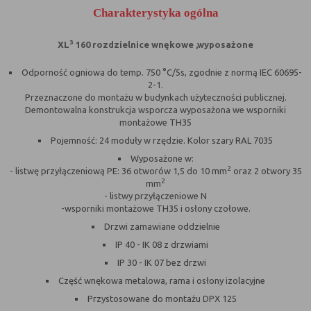
nie powinna uniemożliwić zupełnego
Charakterystyka ogólna
krzystania z niej,
- służą bardzo ważnym funkcjonalnościom
3
XL
160 rozdzielnice wnękowe ,wyposażone
serwisu, ich zablokowanie spowoduje, że
wybrane funkcje nie będą działać
Odporność ogniowa do temp. 750 °C/5s, zgodnie z normą IEC 60695-
prawidłowo.
2-1.
Przeznaczone do montażu w budynkach użyteczności publicznej.
Biznesowe
Umożliwiają realizację modelu
Demontowalna konstrukcja wsporcza wyposażona we wsporniki
biznesowego w oparciu o który
montażowe TH35
udostępniona jest witryna, ich
Pojemność: 24 moduły w rzędzie. Kolor szary RAL 7035
zablokowanie nie spowoduje
Wyposażone w:
niedostępności całości funkcjonalności
2
- listwę przyłączeniową PE: 36 otworów 1,5 do 10 mm
oraz 2 otwory 35
serwisu, ale może obniżyć poziom
2
mm
świadczenia usługi ze względu na brak
- listwy przyłączeniowe N
możliwości realizacji przez właściciela
-wsporniki montażowe TH35 i osłony czołowe.
witryny przychodów subsydiujących
Drzwi zamawiane oddzielnie
działanie serwisu. Do tej kategorii należą
IP 40 - IK 08 z drzwiami
np. cookies reklamowe.
IP 30 - IK 07 bez drzwi
Część wnękowa metalowa, rama i osłony izolacyjne
B. Ze względu na czas przez jaki cookie będzie
Przystosowane do montażu DPX 125
umieszczone w urządzeniu końcowym użytkownika: