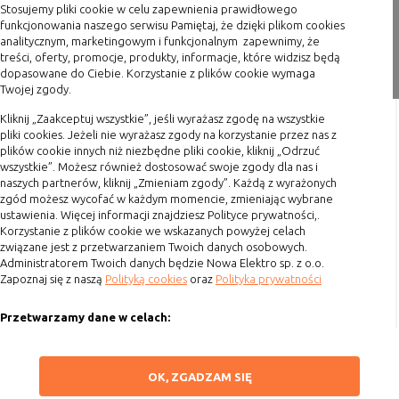
Stosujemy pliki cookie w celu zapewnienia prawidłowego
witryny oraz dostępnych na niej funkcji
Blog
funkcjonowania naszego serwisu Pamiętaj, że dzięki plikom cookies
analitycznym, marketingowym i funkcjonalnym zapewnimy, że
Reklamy
umożliwiają wyświetlanie reklam,
Zakupy
treści, oferty, promocje, produkty, informacje, które widzisz będą
które są bardziej interesujące dla
dopasowane do Ciebie. Korzystanie z plików cookie wymaga
użytkowników, a jednocześnie
Twojej zgody.
Formy płatności
bardziej wartościowe dla wydawców i
Terminy realizacji
reklamodawców, personalizować
Kliknij „Zaakceptuj wszystkie”, jeśli wyrażasz zgodę na wszystkie
pliki cookies. Jeżeli nie wyrażasz zgody na korzystanie przez nas z
reklamy, mogą być używane również
Koszty przesyłki
plików cookie innych niż niezbędne pliki cookie, kliknij „Odrzuć
do wyświetlania reklam poza stronami
wszystkie”. Możesz również dostosować swoje zgody dla nas i
Dostawa
witryny (domeny)
naszych partnerów, kliknij „Zmieniam zgody”. Każdą z wyrażonych
Reklamacje
zgód możesz wycofać w każdym momencie, zmieniając wybrane
Lokalizacja
umożliwiają dostosowanie
ustawienia. Więcej informacji znajdziesz Polityce prywatności,.
wyświetlanych informacji do
Zwrot towaru
Korzystanie z plików cookie we wskazanych powyżej celach
lokalizacji użytkownika
Kontakt
związane jest z przetwarzaniem Twoich danych osobowych.
Analizy i
umożliwiają właścicielom witryn lepiej
Administratorem Twoich danych będzie Nowa Elektro sp. z o.o.
Zapoznaj się z naszą
Polityką cookies
oraz
Polityka prywatności
badania,
zrozumieć preferencje ich
Szybki kontakt
audyt
użytkowników i poprzez analizę
Przetwarzamy dane w celach:
oglądalności
ulepszać i rozwijać produkty i usługi.
693 861 586
Zazwyczaj właściciel witryny lub firma
Ułatwienia korzystania z naszych stron, prezentowania indywidualnych
badawcza zbiera anonimowo
Godziny otwarcia: Pon.-Pt. 8-16
treści i reklam oraz ich pomiaru, tworzenia statystyk, poprawy
ZAPISZ WYBRANE
informacje i przetwarza dane na
OK, ZGADZAM SIĘ
funkcjonalności strony.
sklep@elektrozysk.pl
temat trendów bez identyfikowania