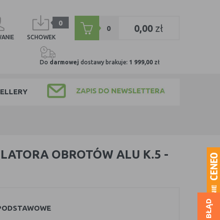
0
0,00
zł
0
ANIE
SCHOWEK
Do
darmowej
dostawy brakuje:
1 999,00
zł
ELLERY
LATORA OBROTÓW ALU K.5 -
 PODSTAWOWE