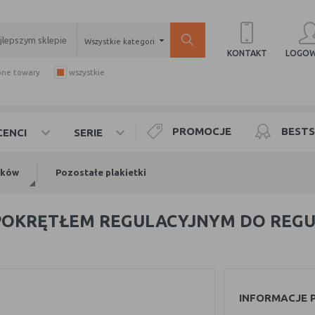
Wszystkie kategorie
LOGOW
KONTAKT
pne towary
wszystkie
PROMOCJE
BESTS
ENCI
SERIE
ików
Pozostałe plakietki
 POKRĘTŁEM REGULACYJNYM DO REGU
INFORMACJE