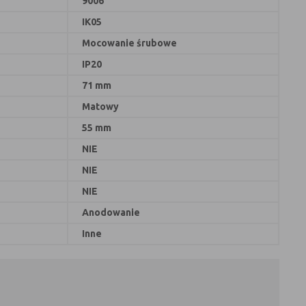
9006
IK05
Mocowanie śrubowe
IP20
71 mm
Matowy
55 mm
NIE
NIE
NIE
Anodowanie
Inne