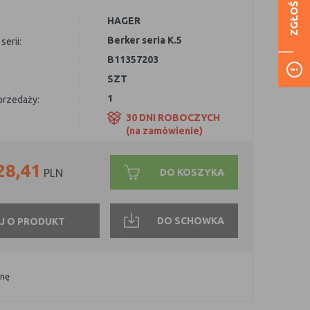
ZGŁOŚ BŁĄD
HAGER
Berker seria K.5
serii:
B11357203
SZT
1
sprzedaży:
30 DNI ROBOCZYCH
(na zamówienie)
28,41
DO KOSZYKA
PLN
DO SCHOWKA
J O PRODUKT
onę