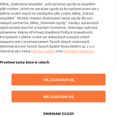
(first party
odwiedzona
Kliknij „Zaakceptuj wszystkie”, jeśli wyrażasz zgodę na wszystkie
Terminy realizacji
cookie)
pliki cookies. Jeżeli nie wyrażasz zgody na korzystanie przez nas z
Koszty przesyłki
Cookie
cookie umieszczone przez zewnętrzne
plików cookie innych niż niezbędne pliki cookie, kliknij „Odrzuć
wszystkie”. Możesz również dostosować swoje zgody dla nas i
zewnętrzne
podmioty, których komponenty stron
Dostawa
naszych partnerów, kliknij „Zmieniam zgody”. Każdą z wyrażonych
(third-party
zostały wywołane przez właściciela
Reklamacje
zgód możesz wycofać w każdym momencie, zmieniając wybrane
cookie)
witryny
ustawienia. Więcej informacji znajdziesz Polityce prywatności,.
Zwrot towaru
Korzystanie z plików cookie we wskazanych powyżej celach
związane jest z przetwarzaniem Twoich danych osobowych.
Kontakt
Administratorem Twoich danych będzie Nowa Elektro sp. z o.o.
Uwaga:
cookie mogą być wywołane przez administratora
Zapoznaj się z naszą
Polityką cookies
oraz
Polityka prywatności
za pomocą skryptów, komponentów, które znajdują się na
Szybki kontakt
serwerach partnera, umiejscowionych w innej lokalizacji –
Przetwarzamy dane w celach:
innym kraju lub nawet zupełnie innym systemie prawnym.
693 861 586
W przypadku wywołania przez administratora witryny
Ułatwienia korzystania z naszych stron, prezentowania indywidualnych
Godziny otwarcia: Pon.-Pt. 8-16
komponentów serwisu pochodzących spoza systemu
treści i reklam oraz ich pomiaru, tworzenia statystyk, poprawy
ZAPISZ WYBRANE
OK, ZGADZAM SIĘ
administratora mogą obowiązywać inne standardowe
funkcjonalności strony.
sklep@elektrozysk.pl
zasady polityki cookies niż polityka prywatności / cookies
Wykorzystujemy zautomatyzowane procesy, w tym profilowanie do analizy
Dołącz do nas
administratora witryny.
NIE ZGADZAM SIĘ
danych osobowych, aby wysyłać Ci spersonalizowane oferty i informacje
NIE ZGADZAM SIĘ
marketingowe lub prezentować je w serwisie.
D. Ze względu na cel jakiemu służą:
ZAAKCEPTUJ WSZYSTKIE
Dokonujemy ponadto analizy wyników prowadzonych działań
marketingowych na podstawie Twojej aktywności na stronie za
Rodzaj
Opis
ZMIENIAM ZGODY
Copyright 2015 by Elektrozysk.pl. Wszelkie prawa zastrzeżone.
pośrednictwem plików cookies, aby mierzyć skuteczność i trafność działań