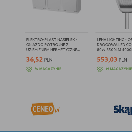
ELEKTRO-PLAST NASIELSK -
LENA LIGHTING - 
GNIAZDO POTRÓJNE Z
DROGOWA LED COR
UZIEMIENIEM HERMETYCZNE...
80W 8500LM 4000K
36,52
553,03
PLN
PLN
W MAGAZYNIE
W MAGAZYNI
TWOJA PRYWATNOŚĆ JEST DLA NAS WA
POLITYKA PLIKÓW COOKIES
POLITYKA PRYWATNOŚCI