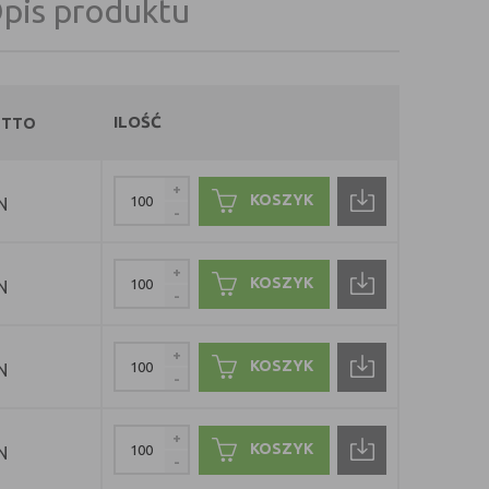
pis produktu
ILOŚĆ
UTTO
+
KOSZYK
N
-
+
KOSZYK
N
-
+
KOSZYK
N
-
+
KOSZYK
N
-