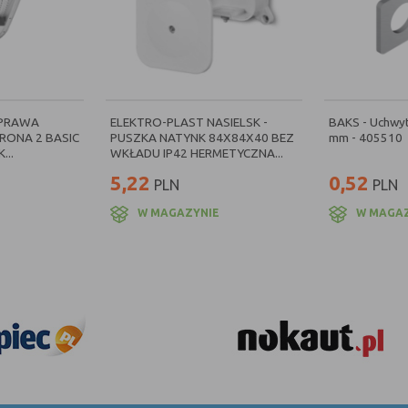
OPRAWA
ELEKTRO-PLAST NASIELSK -
BAKS - Uchwyt
ONA 2 BASIC
PUSZKA NATYNK 84X84X40 BEZ
mm - 405510
...
WKŁADU IP42 HERMETYCZNA...
5,22
0,52
PLN
PLN
E
W MAGAZYNIE
W MAGA
ŻNA!