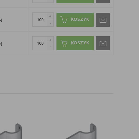
+
KOSZYK
N
-
+
KOSZYK
N
-