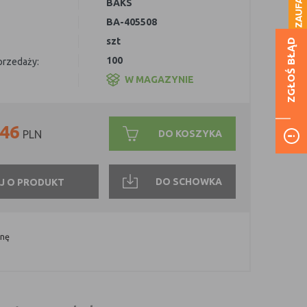
BAKS
BA-405508
szt
ZGŁOŚ BŁĄD
100
sprzedaży:
W MAGAZYNIE
,46
DO KOSZYKA
PLN
DO SCHOWKA
J O PRODUKT
onę