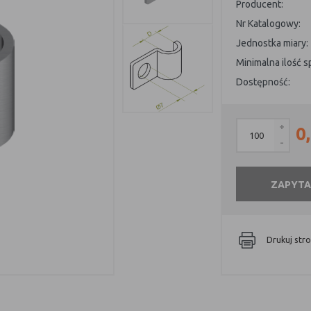
Producent:
Nr Katalogowy:
Jednostka miary:
Minimalna ilość 
Dostępność:
+
0
-
ZAPYTA
Drukuj str