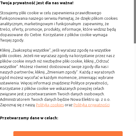
(first party
odwiedzona
Twoja prywatność jest dla nas ważna!
cookie)
Polityka prywatności
Stosujemy pliki cookie w celu zapewnienia prawidłowego
Cookie
cookie umieszczone przez zewnętrzne
Blog
funkcjonowania naszego serwisu Pamiętaj, że dzięki plikom cookies
zewnętrzne
podmioty, których komponenty stron
analitycznym, marketingowym i funkcjonalnym zapewnimy, że
(third-party
zostały wywołane przez właściciela
Zakupy
treści, oferty, promocje, produkty, informacje, które widzisz będą
cookie)
witryny
dopasowane do Ciebie. Korzystanie z plików cookie wymaga
Twojej zgody.
Formy płatności
Terminy realizacji
Kliknij „Zaakceptuj wszystkie”, jeśli wyrażasz zgodę na wszystkie
Uwaga:
cookie mogą być wywołane przez administratora
pliki cookies. Jeżeli nie wyrażasz zgody na korzystanie przez nas z
Koszty przesyłki
za pomocą skryptów, komponentów, które znajdują się na
plików cookie innych niż niezbędne pliki cookie, kliknij „Odrzuć
wszystkie”. Możesz również dostosować swoje zgody dla nas i
Dostawa
serwerach partnera, umiejscowionych w innej lokalizacji –
naszych partnerów, kliknij „Zmieniam zgody”. Każdą z wyrażonych
innym kraju lub nawet zupełnie innym systemie prawnym.
Reklamacje
zgód możesz wycofać w każdym momencie, zmieniając wybrane
W przypadku wywołania przez administratora witryny
ustawienia. Więcej informacji znajdziesz Polityce prywatności,.
Zwrot towaru
komponentów serwisu pochodzących spoza systemu
Korzystanie z plików cookie we wskazanych powyżej celach
administratora mogą obowiązywać inne standardowe
Kontakt
związane jest z przetwarzaniem Twoich danych osobowych.
zasady polityki cookies niż polityka prywatności / cookies
Administratorem Twoich danych będzie Nowa Elektro sp. z o.o.
Zapoznaj się z naszą
Polityką cookies
oraz
Polityka prywatności
administratora witryny.
Szybki kontakt
Przetwarzamy dane w celach:
D. Ze względu na cel jakiemu służą:
693 861 586
Ułatwienia korzystania z naszych stron, prezentowania indywidualnych
Godziny otwarcia: Pon.-Pt. 8-16
Rodzaj
Opis
treści i reklam oraz ich pomiaru, tworzenia statystyk, poprawy
ZAPISZ WYBRANE