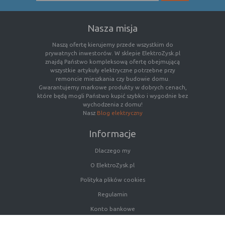
Rodzaj
Opis
Nasza misja
Cookies
cookie umieszczone na czas korzystania z
Naszą ofertę kierujemy przede wszystkim do
tymczasowe
przeglądarki (sesji), zostaje wykasowane
prywatnych inwestorów. W sklepie ElektroZysk.pl
(session
po jej zamknięciu
znajdą Państwo kompleksową ofertę obejmującą
cookies)
wszystkie artykuły elektryczne potrzebne przy
remoncie mieszkania czy budowie domu.
Cookies
nie jest kasowane po zamknięciu
Gwarantujemy markowe produkty w dobrych cenach,
stałe
przeglądarki i pozostaje w urządzeniu
które będą mogli Państwo kupić szybko i wygodnie bez
(persistent
użytkownika na określony czas lub bez
wychodzenia z domu!
cookie)
okresu ważności w zależności od ustawień
Nasz
Blog elektryczny
właściciela witryny
Informacje
Dlaczego my
C. Ze względu na pochodzenie – administratora
O ElektroZysk.pl
serwisu, który zarządza cookies:
Polityka plików cookies
Rodzaj
Opis
Regulamin
Cookie
cookie umieszczone bezpośrednio przez
Konto bankowe
własne
właściciela witryny jaka została
Porady