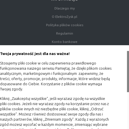
nie powinna uniemożliwić zupełnego
Dlaczego my
krzystania z niej,
- służą bardzo ważnym funkcjonalnościom
O ElektroZysk.pl
serwisu, ich zablokowanie spowoduje, że
Polityka plików cookies
wybrane funkcje nie będą działać
Regulamin
prawidłowo.
Konto bankowe
Biznesowe
Umożliwiają realizację modelu
biznesowego w oparciu o który
Porady
Twoja prywatność jest dla nas ważna!
udostępniona jest witryna, ich
Polityka prywatności
zablokowanie nie spowoduje
Stosujemy pliki cookie w celu zapewnienia prawidłowego
niedostępności całości funkcjonalności
Blog
funkcjonowania naszego serwisu Pamiętaj, że dzięki plikom cookies
serwisu, ale może obniżyć poziom
analitycznym, marketingowym i funkcjonalnym zapewnimy, że
Zakupy
świadczenia usługi ze względu na brak
treści, oferty, promocje, produkty, informacje, które widzisz będą
dopasowane do Ciebie. Korzystanie z plików cookie wymaga
możliwości realizacji przez właściciela
Twojej zgody.
Formy płatności
witryny przychodów subsydiujących
działanie serwisu. Do tej kategorii należą
Terminy realizacji
Kliknij „Zaakceptuj wszystkie”, jeśli wyrażasz zgodę na wszystkie
np. cookies reklamowe.
pliki cookies. Jeżeli nie wyrażasz zgody na korzystanie przez nas z
Koszty przesyłki
plików cookie innych niż niezbędne pliki cookie, kliknij „Odrzuć
wszystkie”. Możesz również dostosować swoje zgody dla nas i
Dostawa
naszych partnerów, kliknij „Zmieniam zgody”. Każdą z wyrażonych
B. Ze względu na czas przez jaki cookie będzie
Reklamacje
zgód możesz wycofać w każdym momencie, zmieniając wybrane
umieszczone w urządzeniu końcowym użytkownika: