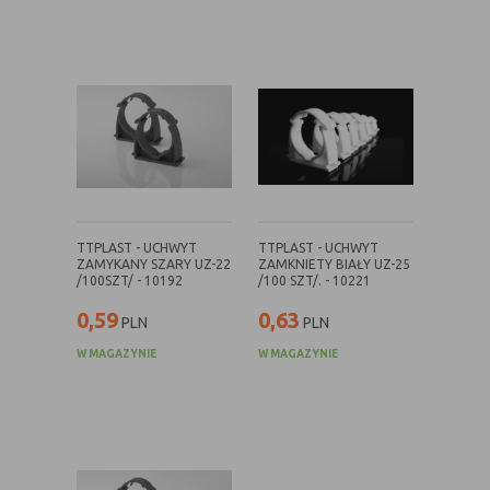
Rodzaj
Opis
Cookies
cookie umieszczone na czas korzystania z
tymczasowe
przeglądarki (sesji), zostaje wykasowane
(session
po jej zamknięciu
cookies)
Cookies
nie jest kasowane po zamknięciu
stałe
przeglądarki i pozostaje w urządzeniu
(persistent
użytkownika na określony czas lub bez
cookie)
okresu ważności w zależności od ustawień
TTPLAST - UCHWYT
TTPLAST - UCHWYT
ZAMYKANY SZARY UZ-22
ZAMKNIETY BIAŁY UZ-25
właściciela witryny
/100SZT/ - 10192
/100 SZT/. - 10221
0,59
0,63
PLN
PLN
C. Ze względu na pochodzenie – administratora
W MAGAZYNIE
W MAGAZYNIE
serwisu, który zarządza cookies:
Rodzaj
Opis
Cookie
cookie umieszczone bezpośrednio przez
własne
właściciela witryny jaka została