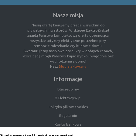
Nasza misja
Naszą ofertę kierujemy przede wszystkim do
prywatnych inwestorów. W sklepie ElektroZysk.pl
znajdą Państwo kompleksową ofertę obejmującą
wszystkie artykuły elektryczne potrzebne przy
remoncie mieszkania czy budowie domu.
Gwarantujemy markowe produkty w dobrych cenach,
które będą mogli Państwo kupić szybko i wygodnie bez
wychodzenia z domu!
Nasz
Blog elektryczny
Informacje
Dlaczego my
O ElektroZysk.pl
Polityka plików cookies
Regulamin
Konto bankowe
Porady
Twoja prywatność jest dla nas ważna!