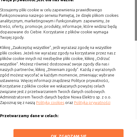
Polityka prywatności
Stosujemy pliki cookie w celu zapewnienia prawidłowego
Blog
funkcjonowania naszego serwisu Pamiętaj, że dzięki plikom cookies
analitycznym, marketingowym i funkcjonalnym zapewnimy, że
treści, oferty, promocje, produkty, informacje, które widzisz będą
Zakupy
dopasowane do Ciebie. Korzystanie z plików cookie wymaga
Twojej zgody.
Formy płatności
Kliknij „Zaakceptuj wszystkie”, jeśli wyrażasz zgodę na wszystkie
Terminy realizacji
pliki cookies. Jeżeli nie wyrażasz zgody na korzystanie przez nas z
Koszty przesyłki
plików cookie innych niż niezbędne pliki cookie, kliknij „Odrzuć
wszystkie”. Możesz również dostosować swoje zgody dla nas i
Dostawa
naszych partnerów, kliknij „Zmieniam zgody”. Każdą z wyrażonych
Reklamacje
zgód możesz wycofać w każdym momencie, zmieniając wybrane
ustawienia. Więcej informacji znajdziesz Polityce prywatności,.
Zwrot towaru
Korzystanie z plików cookie we wskazanych powyżej celach
związane jest z przetwarzaniem Twoich danych osobowych.
Kontakt
Administratorem Twoich danych będzie Nowa Elektro sp. z o.o.
Zapoznaj się z naszą
Polityką cookies
oraz
Polityka prywatności
Szybki kontakt
Przetwarzamy dane w celach:
693 861 586
Ułatwienia korzystania z naszych stron, prezentowania indywidualnych
Godziny otwarcia: Pon.-Pt. 8-16
treści i reklam oraz ich pomiaru, tworzenia statystyk, poprawy
ZAPISZ WYBRANE
OK, ZGADZAM SIĘ
funkcjonalności strony.