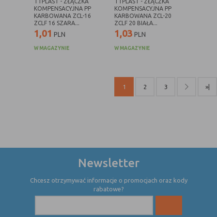
TTPLAST - ZŁĄCZKA
TTPLAST - ZŁĄCZKA
internetowej.
KOMPENSACYJNA PP
KOMPENSACYJNA PP
KARBOWANA ZCL-16
KARBOWANA ZCL-20
ZCLF 16 SZARA...
ZCLF 20 BIAŁA...
1,01
1,03
PLN
PLN
W MAGAZYNIE
W MAGAZYNIE
1
2
3
»|
Newsletter
Chcesz otrzymywać informacje o promocjach oraz kody
rabatowe?