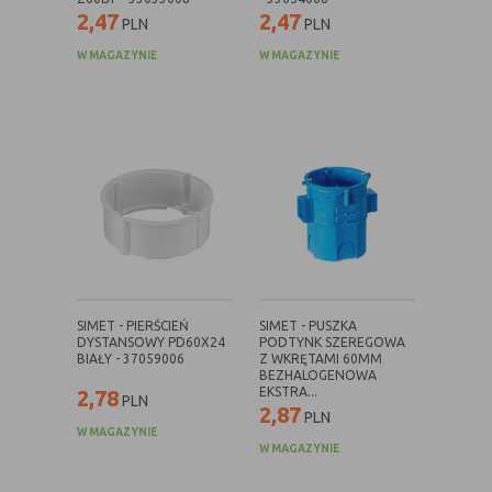
danych osobowych poszczególnych
2,47
2,47
PLN
PLN
użytkowników
W MAGAZYNIE
W MAGAZYNIE
E. Rodzaje cookies ze względu na ingerencję w
prywatność użytkownika:
Rodzaj
Opis
Nieszkodliwe
obejmuje cookies:
- niezbędne do poprawnego działania
witryny
- potrzebne do umożliwienia działania
funkcjonalności witryny, jednak ich
SIMET - PIERŚCIEŃ
SIMET - PUSZKA
działanie nie ma nic wspólnego ze
DYSTANSOWY PD60X24
PODTYNK SZEREGOWA
śledzeniem użytkownika
BIAŁY - 37059006
Z WKRĘTAMI 60MM
BEZHALOGENOWA
Badające
wykorzystywane do śledzenia
EKSTRA...
2,78
PLN
użytkowników, jednak nie obejmują
2,87
PLN
informacji pozwalających zidentyfikować
W MAGAZYNIE
W MAGAZYNIE
danych konkretnego użytkownika