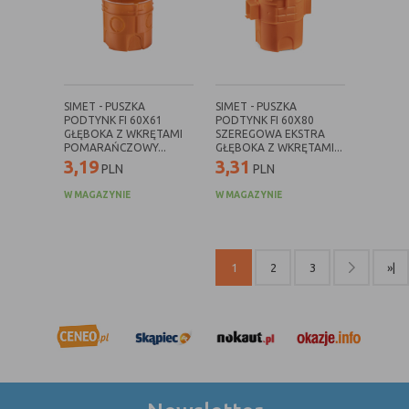
internetowej.
SIMET - PUSZKA
SIMET - PUSZKA
PODTYNK FI 60X61
PODTYNK FI 60X80
GŁĘBOKA Z WKRĘTAMI
SZEREGOWA EKSTRA
POMARAŃCZOWY...
GŁĘBOKA Z WKRĘTAMI...
3,19
3,31
PLN
PLN
W MAGAZYNIE
W MAGAZYNIE
1
2
3
»|