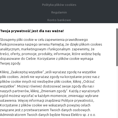
Polityka plików cookies
Regulamin
Konto bankowe
Porady
Twoja prywatność jest dla nas ważna!
Polityka prywatności
Stosujemy pliki cookie w celu zapewnienia prawidłowego
Blog
funkcjonowania naszego serwisu Pamiętaj, że dzięki plikom cookies
analitycznym, marketingowym i funkcjonalnym zapewnimy, że
Zakupy
treści, oferty, promocje, produkty, informacje, które widzisz będą
dopasowane do Ciebie. Korzystanie z plików cookie wymaga
Twojej zgody.
Formy płatności
Terminy realizacji
Kliknij „Zaakceptuj wszystkie”, jeśli wyrażasz zgodę na wszystkie
pliki cookies. Jeżeli nie wyrażasz zgody na korzystanie przez nas z
Koszty przesyłki
plików cookie innych niż niezbędne pliki cookie, kliknij „Odrzuć
wszystkie”. Możesz również dostosować swoje zgody dla nas i
Dostawa
naszych partnerów, kliknij „Zmieniam zgody”. Każdą z wyrażonych
Reklamacje
zgód możesz wycofać w każdym momencie, zmieniając wybrane
ustawienia. Więcej informacji znajdziesz Polityce prywatności,.
Zwrot towaru
Korzystanie z plików cookie we wskazanych powyżej celach
Kontakt
związane jest z przetwarzaniem Twoich danych osobowych.
Administratorem Twoich danych będzie Nowa Elektro sp. z o.o.