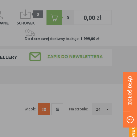
0
0,00
zł
0
ANIE
SCHOWEK
Do
darmowej
dostawy brakuje:
1 999,00
zł
ELLERY
ZGŁOŚ BŁĄD
na stronie:
24
widok: