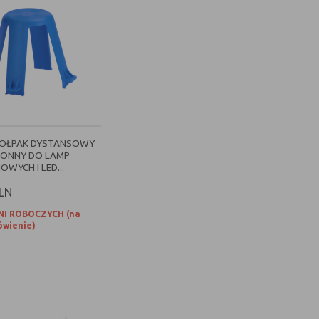
 KOŁPAK DYSTANSOWY
ONNY DO LAMP
WYCH I LED...
LN
NI ROBOCZYCH (na
wienie)