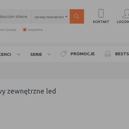
oprawy zewnętrzne LED
LOGOW
KONTAKT
pne towary
wszystkie
PROMOCJE
BESTS
ENCI
SERIE
wy zewnętrzne led