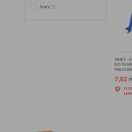
Szary
[1]
SIMET -
DO OCHR
HALOGENO
7,82
P
15 D
zamó