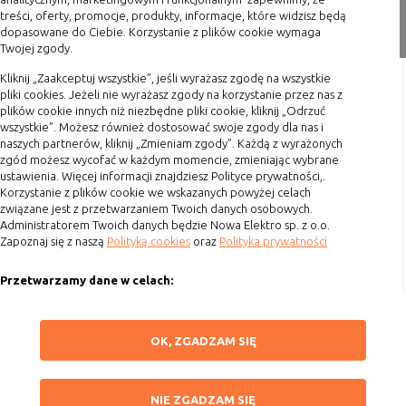
nie powinna uniemożliwić zupełnego
Zakupy
treści, oferty, promocje, produkty, informacje, które widzisz będą
krzystania z niej,
dopasowane do Ciebie. Korzystanie z plików cookie wymaga
Twojej zgody.
Formy płatności
- służą bardzo ważnym funkcjonalnościom
serwisu, ich zablokowanie spowoduje, że
Terminy realizacji
Kliknij „Zaakceptuj wszystkie”, jeśli wyrażasz zgodę na wszystkie
wybrane funkcje nie będą działać
pliki cookies. Jeżeli nie wyrażasz zgody na korzystanie przez nas z
Koszty przesyłki
prawidłowo.
plików cookie innych niż niezbędne pliki cookie, kliknij „Odrzuć
wszystkie”. Możesz również dostosować swoje zgody dla nas i
Dostawa
Biznesowe
Umożliwiają realizację modelu
naszych partnerów, kliknij „Zmieniam zgody”. Każdą z wyrażonych
biznesowego w oparciu o który
Reklamacje
zgód możesz wycofać w każdym momencie, zmieniając wybrane
udostępniona jest witryna, ich
ustawienia. Więcej informacji znajdziesz Polityce prywatności,.
Zwrot towaru
zablokowanie nie spowoduje
Korzystanie z plików cookie we wskazanych powyżej celach
Kontakt
związane jest z przetwarzaniem Twoich danych osobowych.
niedostępności całości funkcjonalności
Administratorem Twoich danych będzie Nowa Elektro sp. z o.o.
serwisu, ale może obniżyć poziom
Zapoznaj się z naszą
Polityką cookies
oraz
Polityka prywatności
Szybki kontakt
świadczenia usługi ze względu na brak
możliwości realizacji przez właściciela
Przetwarzamy dane w celach:
693 861 586
witryny przychodów subsydiujących
działanie serwisu. Do tej kategorii należą
Ułatwienia korzystania z naszych stron, prezentowania indywidualnych
Godziny otwarcia: Pon.-Pt. 8-16
np. cookies reklamowe.
treści i reklam oraz ich pomiaru, tworzenia statystyk, poprawy
ZAPISZ WYBRANE
OK, ZGADZAM SIĘ
funkcjonalności strony.
sklep@elektrozysk.pl
Wykorzystujemy zautomatyzowane procesy, w tym profilowanie do analizy
Dołącz do nas
NIE ZGADZAM SIĘ
B. Ze względu na czas przez jaki cookie będzie
danych osobowych, aby wysyłać Ci spersonalizowane oferty i informacje
NIE ZGADZAM SIĘ
umieszczone w urządzeniu końcowym użytkownika:
marketingowe lub prezentować je w serwisie.