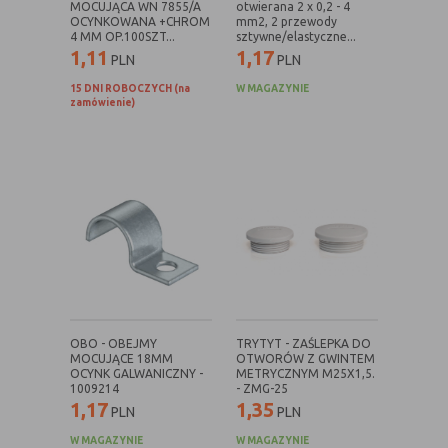
MOCUJĄCA WN 7855/A
otwierana 2 x 0,2 - 4
witryny oraz dostępnych na niej funkcji
OCYNKOWANA +CHROM
mm2, 2 przewody
4 MM OP.100SZT...
sztywne/elastyczne...
Reklamy
umożliwiają wyświetlanie reklam,
1,11
1,17
PLN
PLN
które są bardziej interesujące dla
użytkowników, a jednocześnie
15 DNI ROBOCZYCH (na
W MAGAZYNIE
zamówienie)
bardziej wartościowe dla wydawców i
reklamodawców, personalizować
reklamy, mogą być używane również
do wyświetlania reklam poza stronami
witryny (domeny)
Lokalizacja
umożliwiają dostosowanie
wyświetlanych informacji do
lokalizacji użytkownika
Analizy i
umożliwiają właścicielom witryn lepiej
badania,
zrozumieć preferencje ich
audyt
użytkowników i poprzez analizę
OBO - OBEJMY
TRYTYT - ZAŚLEPKA DO
oglądalności
ulepszać i rozwijać produkty i usługi.
MOCUJĄCE 18MM
OTWORÓW Z GWINTEM
OCYNK GALWANICZNY -
METRYCZNYM M25X1,5.
Zazwyczaj właściciel witryny lub firma
1009214
- ZMG-25
badawcza zbiera anonimowo
1,17
1,35
PLN
PLN
informacje i przetwarza dane na
temat trendów bez identyfikowania
W MAGAZYNIE
W MAGAZYNIE