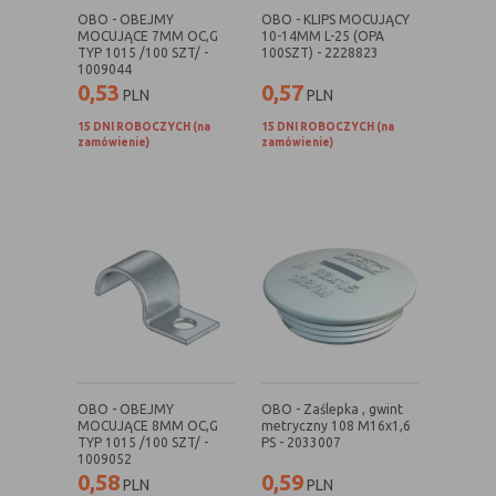
nie powinna uniemożliwić zupełnego
OBO - OBEJMY
OBO - KLIPS MOCUJĄCY
MOCUJĄCE 7MM OC,G
10-14MM L-25 (OPA
krzystania z niej,
TYP 1015 /100 SZT/ -
100SZT) - 2228823
- służą bardzo ważnym funkcjonalnościom
1009044
serwisu, ich zablokowanie spowoduje, że
0,53
0,57
PLN
PLN
wybrane funkcje nie będą działać
15 DNI ROBOCZYCH (na
15 DNI ROBOCZYCH (na
prawidłowo.
zamówienie)
zamówienie)
Biznesowe
Umożliwiają realizację modelu
biznesowego w oparciu o który
udostępniona jest witryna, ich
zablokowanie nie spowoduje
niedostępności całości funkcjonalności
serwisu, ale może obniżyć poziom
świadczenia usługi ze względu na brak
możliwości realizacji przez właściciela
witryny przychodów subsydiujących
działanie serwisu. Do tej kategorii należą
np. cookies reklamowe.
OBO - OBEJMY
OBO - Zaślepka , gwint
MOCUJĄCE 8MM OC,G
metryczny 108 M16x1,6
TYP 1015 /100 SZT/ -
PS - 2033007
1009052
B. Ze względu na czas przez jaki cookie będzie
0,58
0,59
PLN
PLN
umieszczone w urządzeniu końcowym użytkownika: