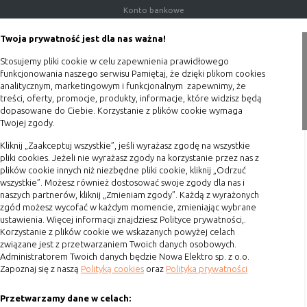
Konto bankowe
Porady
Twoja prywatność jest dla nas ważna!
Polityka prywatności
Stosujemy pliki cookie w celu zapewnienia prawidłowego
Blog
funkcjonowania naszego serwisu Pamiętaj, że dzięki plikom cookies
analitycznym, marketingowym i funkcjonalnym zapewnimy, że
Zakupy
treści, oferty, promocje, produkty, informacje, które widzisz będą
dopasowane do Ciebie. Korzystanie z plików cookie wymaga
Twojej zgody.
Formy płatności
Terminy realizacji
Kliknij „Zaakceptuj wszystkie”, jeśli wyrażasz zgodę na wszystkie
pliki cookies. Jeżeli nie wyrażasz zgody na korzystanie przez nas z
Koszty przesyłki
plików cookie innych niż niezbędne pliki cookie, kliknij „Odrzuć
wszystkie”. Możesz również dostosować swoje zgody dla nas i
Dostawa
naszych partnerów, kliknij „Zmieniam zgody”. Każdą z wyrażonych
Reklamacje
zgód możesz wycofać w każdym momencie, zmieniając wybrane
ustawienia. Więcej informacji znajdziesz Polityce prywatności,.
Zwrot towaru
Korzystanie z plików cookie we wskazanych powyżej celach
Kontakt
związane jest z przetwarzaniem Twoich danych osobowych.
Administratorem Twoich danych będzie Nowa Elektro sp. z o.o.
Zapoznaj się z naszą
Polityką cookies
oraz
Polityka prywatności
Szybki kontakt
Przetwarzamy dane w celach:
693 861 586