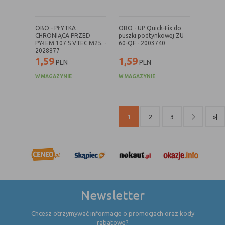
internetowej.
OBO - PŁYTKA
OBO - UP Quick-Fix do
CHRONIĄCA PRZED
puszki podtynkowej ZU
PYŁEM 107 S VTEC M25. -
60-QF - 2003740
2028877
1,59
1,59
PLN
PLN
W MAGAZYNIE
W MAGAZYNIE
1
2
3
»|
Newsletter
Chcesz otrzymywać informacje o promocjach oraz kody
rabatowe?