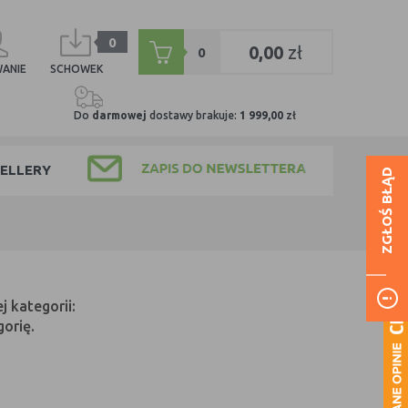
0
0,00
zł
0
ANIE
SCHOWEK
Do
darmowej
dostawy brakuje:
1 999,00
zł
ELLERY
ZGŁOŚ BŁĄD
 kategorii:
orię.