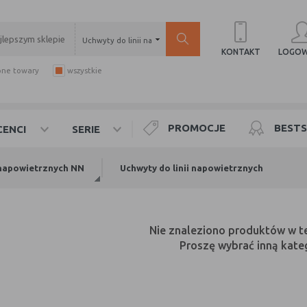
Uchwyty do linii napowietrznych
LOGOW
KONTAKT
pne towary
wszystkie
PROMOCJE
BESTS
ENCI
SERIE
i napowietrznych NN
Uchwyty do linii napowietrznych
Nie znaleziono produktów w tej
Proszę wybrać inną kateg