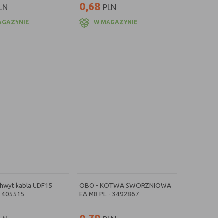
0,68
LN
PLN
AGAZYNIE
W MAGAZYNIE
chwyt kabla UDF15
OBO - KOTWA SWORZNIOWA
- 405515
EA M8 PL - 3492867
0,79