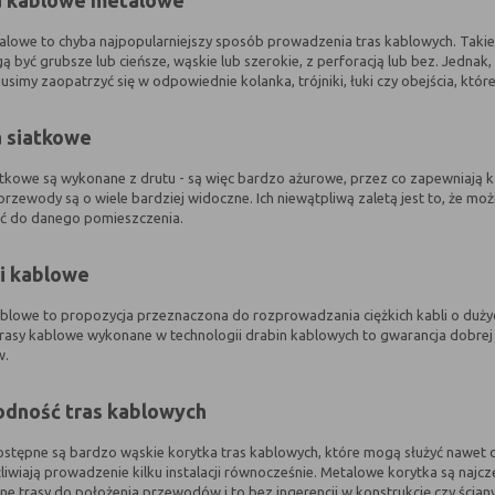
a kablowe metalowe
alowe to chyba najpopularniejszy sposób prowadzenia tras kablowych. Takie 
gą być grubsze lub cieńsze, wąskie lub szerokie, z perforacją lub bez. Jedn
simy zaopatrzyć się w odpowiednie kolanka, trójniki, łuki czy obejścia, któr
 siatkowe
atkowe są wykonane z drutu - są więc bardzo ażurowe, przez co zapewniają 
i przewody są o wiele bardziej widoczne. Ich niewątpliwą zaletą jest to, że 
ć do danego pomieszczenia.
i kablowe
ablowe to propozycja przeznaczona do rozprowadzania ciężkich kabli o duży
rasy kablowe wykonane w technologii drabin kablowych to gwarancja dobrej w
w.
dność tras kablowych
ostępne są bardzo wąskie korytka tras kablowych, które mogą służyć nawet 
iwiają prowadzenie kilku instalacji równocześnie. Metalowe korytka są najcz
ne trasy do położenia przewodów i to bez ingerencji w konstrukcję czy ścia