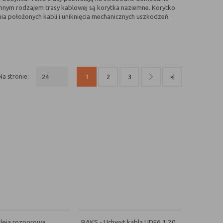
 Innym rodzajem trasy kablowej są korytka naziemne. Korytko
a położonych kabli i uniknięcia mechanicznych uszkodzeń.
na stronie:
24
1
2
3
»|
leja rozporowa
BAKS - Uchwyt kabla UDF6 1,20