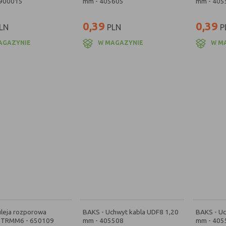
 900015
mm - 405605
mm - 405
0,39
0,39
LN
PLN
P
AGAZYNIE
W MAGAZYNIE
W M
uleja rozporowa
BAKS - Uchwyt kabla UDF8 1,20
BAKS - Uc
 TRMM6 - 650109
mm - 405508
mm - 405