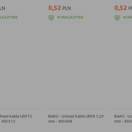
0,52
0,52
LN
PLN
P
AGAZYNIE
W MAGAZYNIE
W M
chwyt kabla UDF12
BAKS - Uchwyt kabla UEF8 1,20
BAKS - Uc
- 405512
mm - 405608
mm - 405