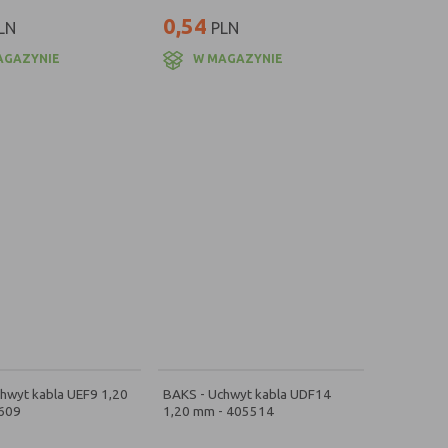
0,54
LN
PLN
AGAZYNIE
W MAGAZYNIE
hwyt kabla UEF9 1,20
BAKS - Uchwyt kabla UDF14
609
1,20 mm - 405514