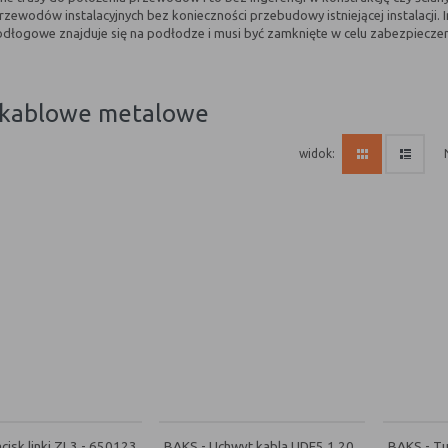
rzewodów instalacyjnych bez konieczności przebudowy istniejącej instalacji.
dłogowe znajduje się na podłodze i musi być zamknięte w celu zabezpieczeni
y kablowe metalowe
widok:
cisk linki ZL3 - 650123
BAKS - Uchwyt kabla UDF5 1,20
BAKS - Tu