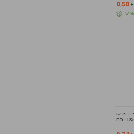
0,58
P
W M
BAKS - Uc
mm - 405
0,74