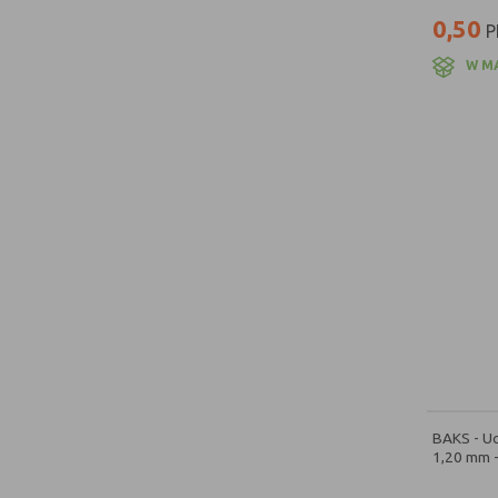
0,50
P
W M
BAKS - U
1,20 mm 