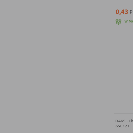
0,43
P
W M
BAKS - Li
650121