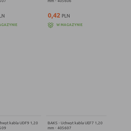
507
mm - 405606
0,42
LN
PLN
AGAZYNIE
W MAGAZYNIE
hwyt kabla UDF9 1,20
BAKS - Uchwyt kabla UEF7 1,20
509
mm - 405607