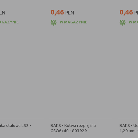
0,46
0,46
LN
PLN
P
AGAZYNIE
W MAGAZYNIE
W M
nka stalowa LS2 -
BAKS - Kotwa rozprężna
BAKS - U
GSO6x40 - 803929
1,20 mm 