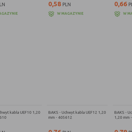
0,58
0,66
LN
PLN
P
AGAZYNIE
W MAGAZYNIE
W M
hwyt kabla UEF10 1,20
BAKS - Uchwyt kabla UEF12 1,20
BAKS - U
610
mm - 405612
1,20 mm 
0,76
0,79