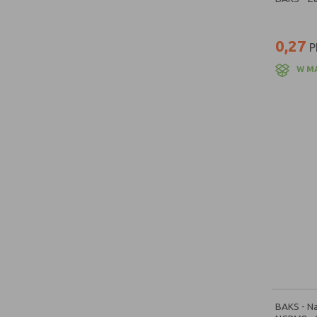
0,27
P
W M
BAKS - N