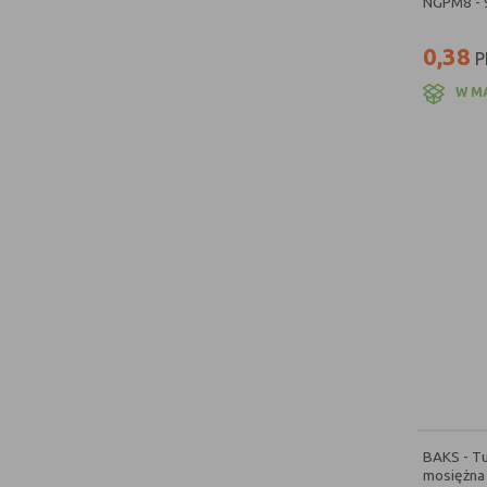
NGPM8 -
0,38
P
W M
BAKS - T
mosiężna