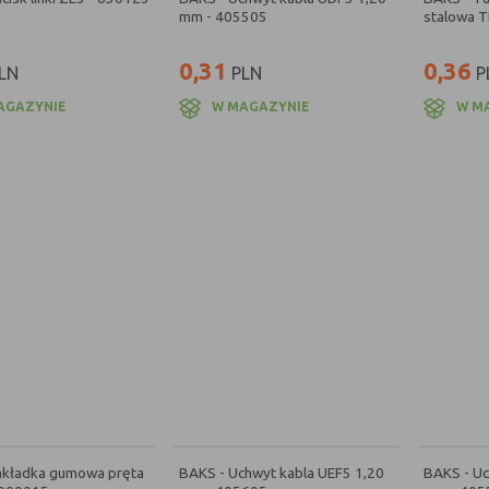
mm - 405505
stalowa 
0,31
0,36
LN
PLN
P
AGAZYNIE
W MAGAZYNIE
W M
akładka gumowa pręta
BAKS - Uchwyt kabla UEF5 1,20
BAKS - Uc