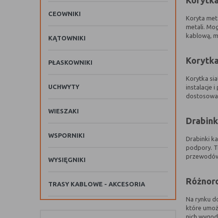
Korytk
CEOWNIKI
Koryta met
metali. Mo
kablową, mu
KĄTOWNIKI
Korytka
PŁASKOWNIKI
Korytka si
UCHWYTY
instalacje 
dostosowa
WIESZAKI
Drabink
WSPORNIKI
Drabinki k
podpory. T
przewodó
WYSIĘGNIKI
Różnoro
TRASY KABLOWE - AKCESORIA
Na rynku d
które umożl
nich wygod