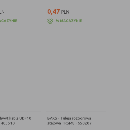
0,47
LN
PLN
AGAZYNIE
W MAGAZYNIE
chwyt kabla UDF10
BAKS - Tuleja rozporowa
- 405510
stalowa TRSM8 - 650207