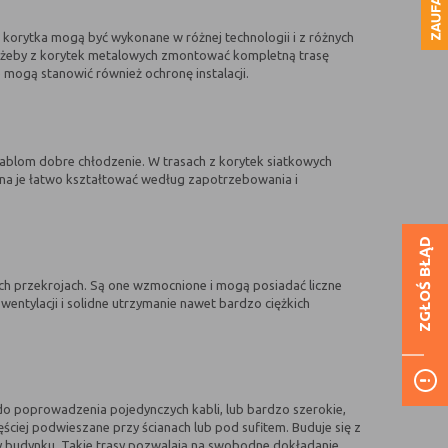
korytka mogą być wykonane w różnej technologii i z różnych
ak, żeby z korytek metalowych zmontować kompletną trasę
e mogą stanowić również ochronę instalacji.
kablom dobre chłodzenie. W trasach z korytek siatkowych
można je łatwo kształtować według zapotrzebowania i
ZGŁOŚ BŁĄD
ch przekrojach. Są one wzmocnione i mogą posiadać liczne
entylacji i solidne utrzymanie nawet bardzo ciężkich
do poprowadzenia pojedynczych kabli, lub bardzo szerokie,
ęściej podwieszane przy ścianach lub pod sufitem. Buduje się z
ny budynku. Takie trasy pozwalają na swobodne dokładanie