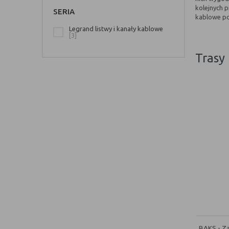
kolejnych p
SERIA
kablowe po
Legrand listwy i kanały kablowe
[3]
tras
BAKS - Za