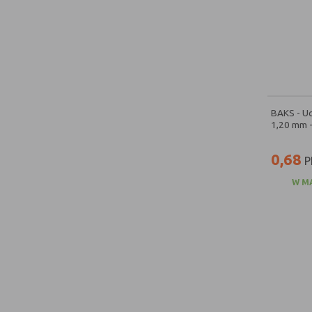
BAKS - U
1,20 mm 
0,68
P
W M