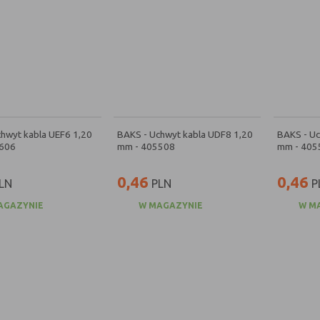
hwyt kabla UEF6 1,20
BAKS - Uchwyt kabla UDF8 1,20
BAKS - Uc
606
mm - 405508
mm - 405
0,46
0,46
LN
PLN
P
AGAZYNIE
W MAGAZYNIE
W M