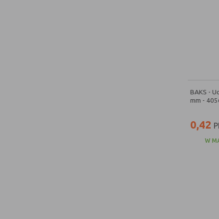
BAKS - Uc
mm - 405
0,42
P
W M