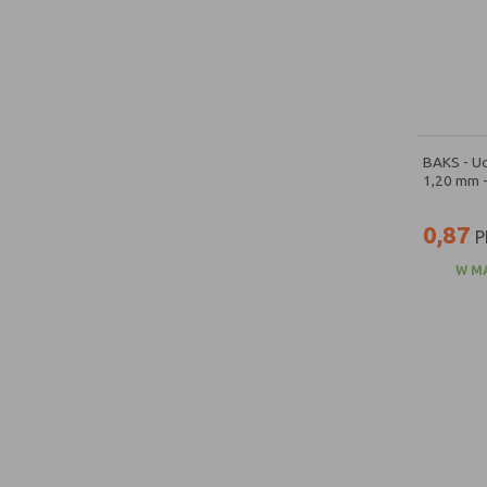
BAKS - U
1,20 mm 
0,87
P
W M