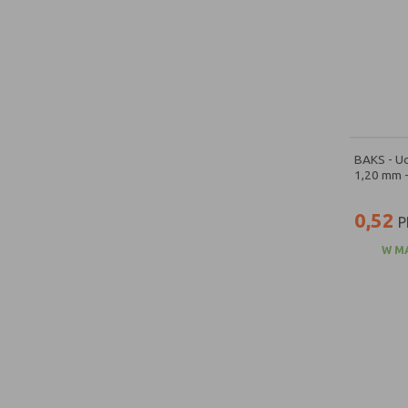
BAKS - U
1,20 mm 
0,52
P
W M