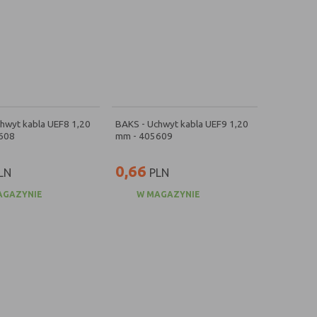
hwyt kabla UEF8 1,20
BAKS - Uchwyt kabla UEF9 1,20
608
mm - 405609
0,66
LN
PLN
AGAZYNIE
W MAGAZYNIE