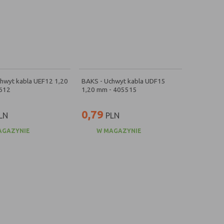
hwyt kabla UEF12 1,20
BAKS - Uchwyt kabla UDF15
612
1,20 mm - 405515
0,79
LN
PLN
AGAZYNIE
W MAGAZYNIE