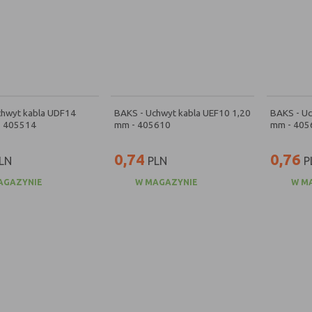
chwyt kabla UDF14
BAKS - Uchwyt kabla UEF10 1,20
BAKS - Uc
- 405514
mm - 405610
mm - 405
0,74
0,76
LN
PLN
P
AGAZYNIE
W MAGAZYNIE
W M