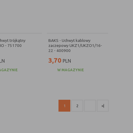
hwyt trójkątny
BAKS - Uchwyt kablowy
O - 751700
zaczepowy UKZ1/UKZO1/16-
22 - 400900
3,70
LN
PLN
AGAZYNIE
W MAGAZYNIE
1
2
»|