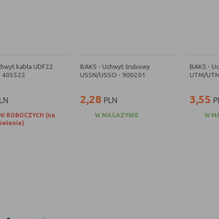
chwyt kabla UDF22
BAKS - Uchwyt śrubowy
BAKS - Uc
- 405522
USSN/USSO - 900201
UTM/UTM
2,28
3,55
LN
PLN
P
NI ROBOCZYCH (na
W MAGAZYNIE
W M
wienie)