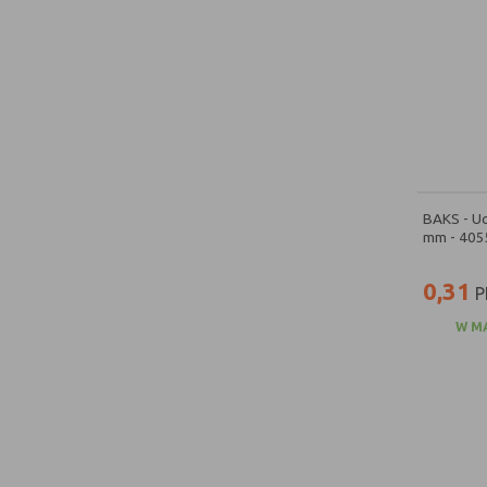
BAKS - Uc
mm - 405
0,31
P
W M