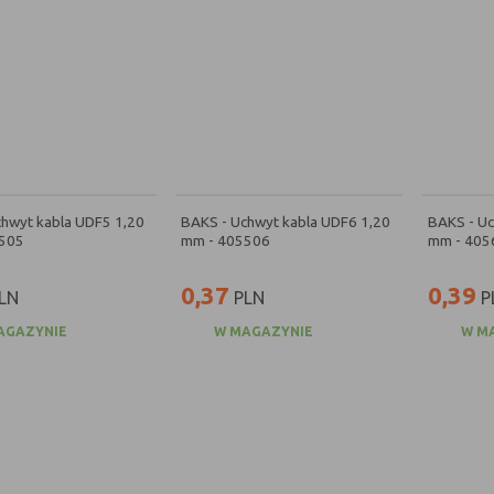
hwyt kabla UDF5 1,20
BAKS - Uchwyt kabla UDF6 1,20
BAKS - Uc
505
mm - 405506
mm - 405
0,37
0,39
LN
PLN
P
AGAZYNIE
W MAGAZYNIE
W M