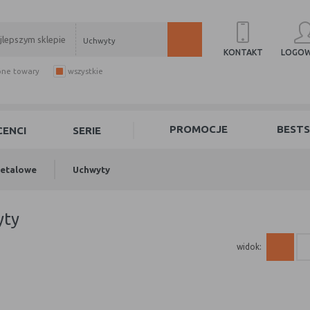
Uchwyty
LOGOW
KONTAKT
pne towary
wszystkie
PROMOCJE
BESTS
ENCI
SERIE
metalowe
Uchwyty
yty
widok: