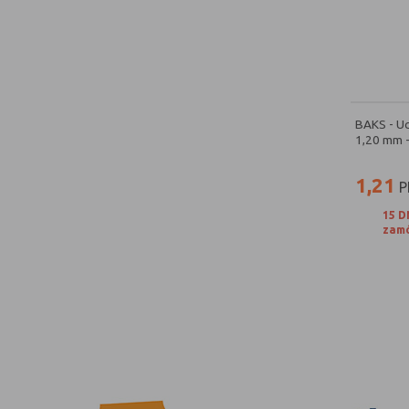
BAKS - U
1,20 mm 
1,21
P
15 D
zamó