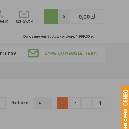
0
0,00
zł
0
ANIE
SCHOWEK
Do
darmowej
dostawy brakuje:
1 999,00
zł
ELLERY
na stronie:
24
1
2
»|