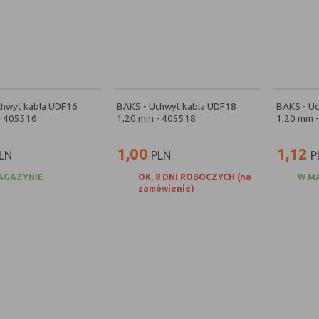
chwyt kabla UDF16
BAKS - Uchwyt kabla UDF18
BAKS - U
- 405516
1,20 mm - 405518
1,20 mm 
1,00
1,12
LN
PLN
P
AGAZYNIE
OK. 8 DNI ROBOCZYCH (na
W M
zamówienie)