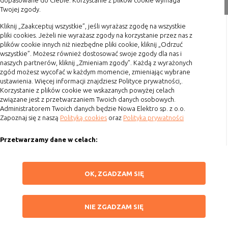
dopasowane do Ciebie. Korzystanie z plików cookie wymaga
nie powinna uniemożliwić zupełnego
Twojej zgody.
Formy płatności
krzystania z niej,
Terminy realizacji
Kliknij „Zaakceptuj wszystkie”, jeśli wyrażasz zgodę na wszystkie
- służą bardzo ważnym funkcjonalnościom
pliki cookies. Jeżeli nie wyrażasz zgody na korzystanie przez nas z
serwisu, ich zablokowanie spowoduje, że
Koszty przesyłki
plików cookie innych niż niezbędne pliki cookie, kliknij „Odrzuć
wybrane funkcje nie będą działać
wszystkie”. Możesz również dostosować swoje zgody dla nas i
Dostawa
prawidłowo.
naszych partnerów, kliknij „Zmieniam zgody”. Każdą z wyrażonych
Reklamacje
zgód możesz wycofać w każdym momencie, zmieniając wybrane
Biznesowe
Umożliwiają realizację modelu
ustawienia. Więcej informacji znajdziesz Polityce prywatności,.
Zwrot towaru
biznesowego w oparciu o który
Korzystanie z plików cookie we wskazanych powyżej celach
udostępniona jest witryna, ich
Kontakt
związane jest z przetwarzaniem Twoich danych osobowych.
zablokowanie nie spowoduje
Administratorem Twoich danych będzie Nowa Elektro sp. z o.o.
niedostępności całości funkcjonalności
Zapoznaj się z naszą
Polityką cookies
oraz
Polityka prywatności
Szybki kontakt
serwisu, ale może obniżyć poziom
świadczenia usługi ze względu na brak
Przetwarzamy dane w celach:
693 861 586
możliwości realizacji przez właściciela
Ułatwienia korzystania z naszych stron, prezentowania indywidualnych
witryny przychodów subsydiujących
Godziny otwarcia: Pon.-Pt. 8-16
treści i reklam oraz ich pomiaru, tworzenia statystyk, poprawy
ZAPISZ WYBRANE
działanie serwisu. Do tej kategorii należą
OK, ZGADZAM SIĘ
funkcjonalności strony.
sklep@elektrozysk.pl
np. cookies reklamowe.
Wykorzystujemy zautomatyzowane procesy, w tym profilowanie do analizy
Dołącz do nas
NIE ZGADZAM SIĘ
danych osobowych, aby wysyłać Ci spersonalizowane oferty i informacje
NIE ZGADZAM SIĘ
marketingowe lub prezentować je w serwisie.
B. Ze względu na czas przez jaki cookie będzie
ZAAKCEPTUJ WSZYSTKIE
umieszczone w urządzeniu końcowym użytkownika:
Dokonujemy ponadto analizy wyników prowadzonych działań