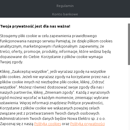
(first party
odwiedzona
Regulamin
cookie)
Konto bankowe
Cookie
cookie umieszczone przez zewnętrzne
zewnętrzne
podmioty, których komponenty stron
Porady
Twoja prywatność jest dla nas ważna!
(third-party
zostały wywołane przez właściciela
Polityka prywatności
cookie)
witryny
Stosujemy pliki cookie w celu zapewnienia prawidłowego
Blog
funkcjonowania naszego serwisu Pamiętaj, że dzięki plikom cookies
analitycznym, marketingowym i funkcjonalnym zapewnimy, że
Zakupy
treści, oferty, promocje, produkty, informacje, które widzisz będą
Uwaga:
cookie mogą być wywołane przez administratora
dopasowane do Ciebie. Korzystanie z plików cookie wymaga
za pomocą skryptów, komponentów, które znajdują się na
Twojej zgody.
Formy płatności
serwerach partnera, umiejscowionych w innej lokalizacji –
innym kraju lub nawet zupełnie innym systemie prawnym.
Terminy realizacji
Kliknij „Zaakceptuj wszystkie”, jeśli wyrażasz zgodę na wszystkie
W przypadku wywołania przez administratora witryny
pliki cookies. Jeżeli nie wyrażasz zgody na korzystanie przez nas z
Koszty przesyłki
plików cookie innych niż niezbędne pliki cookie, kliknij „Odrzuć
komponentów serwisu pochodzących spoza systemu
wszystkie”. Możesz również dostosować swoje zgody dla nas i
Dostawa
administratora mogą obowiązywać inne standardowe
naszych partnerów, kliknij „Zmieniam zgody”. Każdą z wyrażonych
zasady polityki cookies niż polityka prywatności / cookies
Reklamacje
zgód możesz wycofać w każdym momencie, zmieniając wybrane
administratora witryny.
ustawienia. Więcej informacji znajdziesz Polityce prywatności,.
Zwrot towaru
Korzystanie z plików cookie we wskazanych powyżej celach
Kontakt
D. Ze względu na cel jakiemu służą:
związane jest z przetwarzaniem Twoich danych osobowych.
Administratorem Twoich danych będzie Nowa Elektro sp. z o.o.
Zapoznaj się z naszą
Polityką cookies
oraz
Polityka prywatności
Szybki kontakt
Rodzaj
Opis