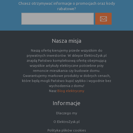
Chcesz otrzymywać informacje o promocjach oraz kody
rabatowe?
Rodzaj
Opis
Cookies
cookie umieszczone na czas korzystania z
tymczasowe
przeglądarki (sesji), zostaje wykasowane
(session
po jej zamknięciu
cookies)
Nasza misja
Cookies
nie jest kasowane po zamknięciu
Naszą ofertę kierujemy przede wszystkim do
stałe
przeglądarki i pozostaje w urządzeniu
prywatnych inwestorów. W sklepie ElektroZysk.pl
(persistent
użytkownika na określony czas lub bez
znajdą Państwo kompleksową ofertę obejmującą
wszystkie artykuły elektryczne potrzebne przy
cookie)
okresu ważności w zależności od ustawień
remoncie mieszkania czy budowie domu.
właściciela witryny
Gwarantujemy markowe produkty w dobrych cenach,
które będą mogli Państwo kupić szybko i wygodnie bez
wychodzenia z domu!
Nasz
Blog elektryczny
C. Ze względu na pochodzenie – administratora
serwisu, który zarządza cookies:
Informacje
Rodzaj
Opis
Dlaczego my
Cookie
cookie umieszczone bezpośrednio przez
O ElektroZysk.pl
własne
właściciela witryny jaka została
Polityka plików cookies